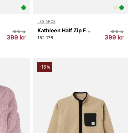
LES ARCS
Kathleen Half Zip Fleece - Youth/Girl
699 kr
699 kr
399 kr
399 kr
152
176
-15%