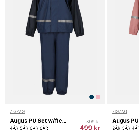
ZIGZAG
ZIGZAG
Augus PU Set w/fleece
899 kr
499 kr
4ÅR
5ÅR
6ÅR
8ÅR
2ÅR
3ÅR
4Å