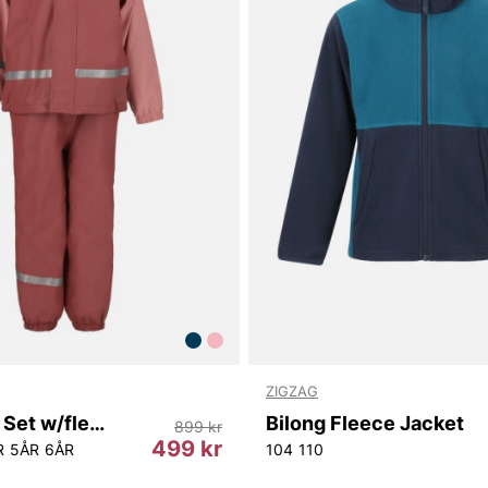
ZIGZAG
Augus PU Set w/fleece
Bilong Fleece Jacket
899 kr
499 kr
R
5ÅR
6ÅR
104
110