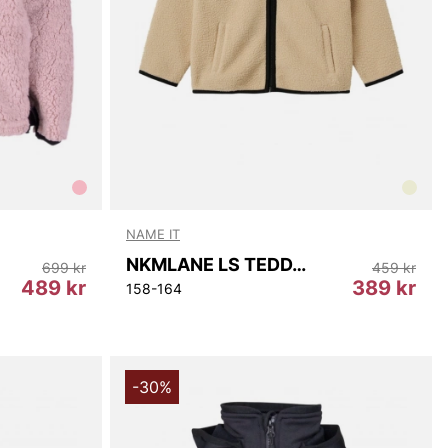
NAME IT
NKMLANE LS TEDDY JACKET
699 kr
459 kr
489 kr
389 kr
158-164
-30%