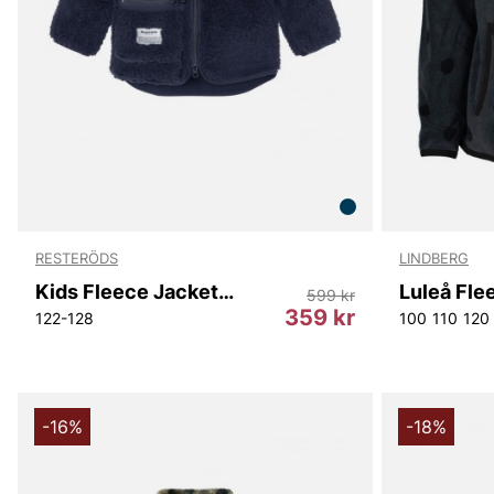
RESTERÖDS
LINDBERG
Kids Fleece Jacket Recycled
Luleå Fle
599 kr
359 kr
122-128
100
110
120
-16%
-18%