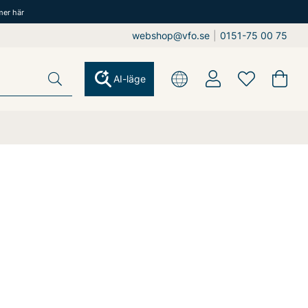
mer här
webshop@vfo.se
|
0151-75 00 75
AI-läge