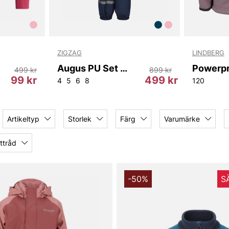
ZIGZAG
LINDBERG
Augus PU Set w/fleece
499 kr
899 kr
99 kr
499 kr
4
5
6
8
120
Artikeltyp
Storlek
Färg
Varumärke
ttråd
-50%
S