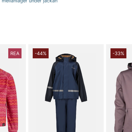
 mellanlager under jackan
ra värmande plagg i olika
 från välkända varumärken
llbar kvalitet – perfekt för
r som är upp till 80 % lägre
sök oss i butik och hitta
REA
-44%
-33%