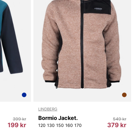
LINDBERG
Bormio Jacket.
399 kr
549 kr
199 kr
379 kr
120
130
150
160
170