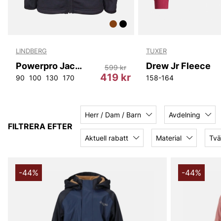
LINDBERG
TUXER
Powerpro Jacket
Drew Jr Fleece
599 kr
r
419 kr
90
100
130
170
158-164
Herr / Dam / Barn
Avdelning
FILTRERA EFTER
Aktuell rabatt
Material
Tvä
-44%
-44%