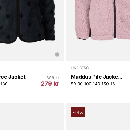
LINDBERG
ece Jacket
Muddus Pile Jacket Windfleece
399 kr
279 kr
130
80
90
100
140
150
160
-14%