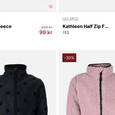
LES ARCS
leece
Kathleen Half Zip Fleece - Youth/Girl
499 kr
99 kr
152
-30%