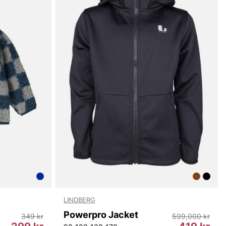
LINDBERG
Powerpro Jacket
349 kr
599,000 kr