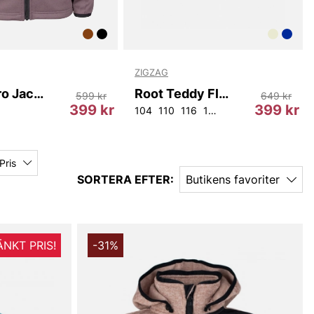
ZIGZAG
Powerpro Jacket
Root Teddy Fleece Jacket
599 kr
649 kr
399 kr
399 kr
104
110
116
128
140
152
Pris
SORTERA EFTER:
Butikens favoriter
ÄNKT PRIS!
-31%