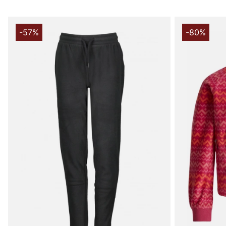
-57%
-80%