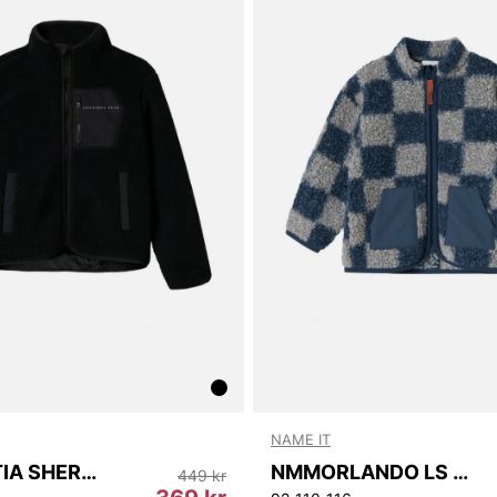
NAME IT
NKNMATTIA SHERPA JACKET PB
NMMORLANDO LS NREG TEDDY CARD
449 kr