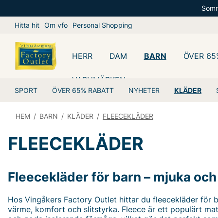
Somm
Hitta hit
Om vfo
Personal Shopping
HERR
DAM
BARN
ÖVER 65
VARUMÄRKEN
SPORT
ÖVER 65% RABATT
NYHETER
KLÄDER
HEM
/
BARN
/
KLÄDER
/
FLEECEKLÄDER
FLEECEKLÄDER
Fleecekläder för barn – mjuka oc
Hos Vingåkers Factory Outlet hittar du fleecekläder för
värme, komfort och slitstyrka. Fleece är ett populärt mate