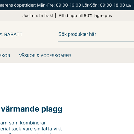
arens öppettider: Mån-Fre: 09:00-19:00 Lör-Sön: 09:00-18:00
Läs 
Just nu: fri frakt | Alltid upp till 80% lägre pris
% RABATT
SKOR
VÄSKOR & ACCESSOARER
h värmande plagg
 barn som kombinerar
rial tack vare sin lätta vikt