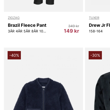
ZIGZAG
TUXER
Brazil Fleece Pant
Drew Jr F
349 kr
149 kr
3ÅR
4ÅR
5ÅR
8ÅR
10ÅR
12ÅR
158-164
-40%
-30%