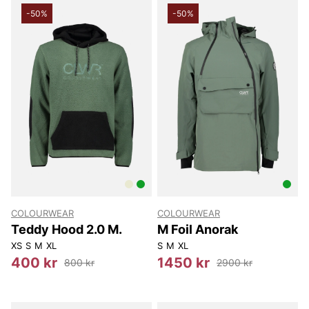
-50%
-50%
COLOURWEAR
COLOURWEAR
Teddy Hood 2.0 M.
M Foil Anorak
XS
S
M
XL
S
M
XL
400 kr
1450 kr
800 kr
2900 kr