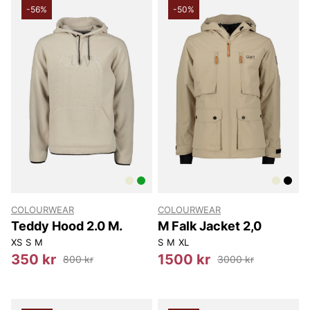
-56%
-50%
COLOURWEAR
COLOURWEAR
Teddy Hood 2.0 M.
M Falk Jacket 2,0
XS
S
M
S
M
XL
350 kr
1500 kr
800 kr
3000 kr