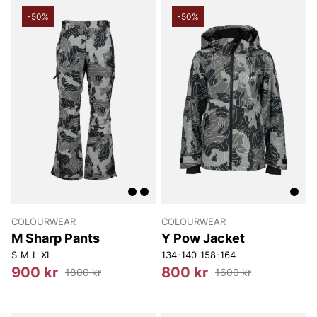
-50%
-50%
COLOURWEAR
COLOURWEAR
M Sharp Pants
Y Pow Jacket
S
M
L
XL
134-140
158-164
900 kr
800 kr
1800 kr
1600 kr