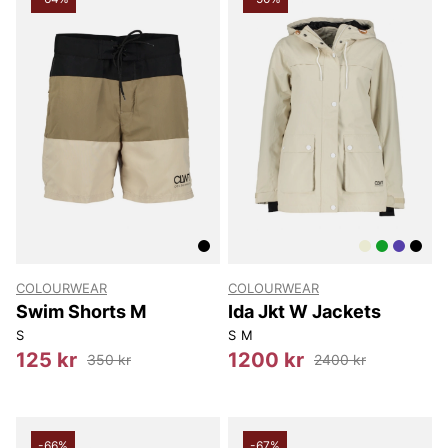
COLOURWEAR
COLOURWEAR
Swim Shorts M
Ida Jkt W Jackets
S
S
M
125 kr
1200 kr
350 kr
2400 kr
-66%
-67%