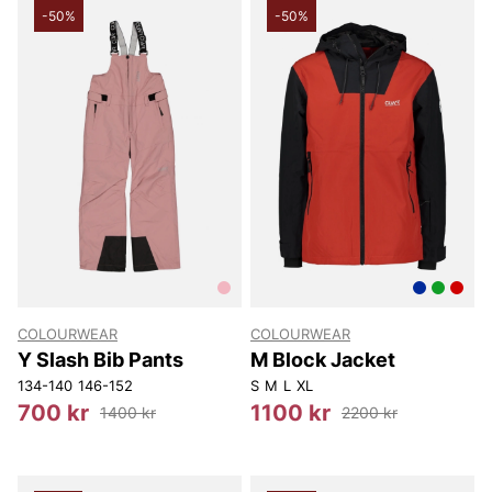
-50%
-50%
COLOURWEAR
COLOURWEAR
Y Slash Bib Pants
M Block Jacket
134-140
146-152
S
M
L
XL
700 kr
1100 kr
1400 kr
2200 kr