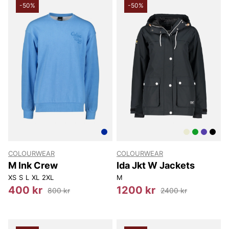
-50%
-50%
COLOURWEAR
COLOURWEAR
M Ink Crew
Ida Jkt W Jackets
XS
S
L
XL
2XL
M
400 kr
1200 kr
800 kr
2400 kr