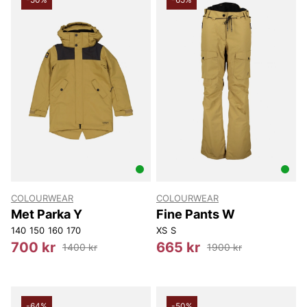
COLOURWEAR
COLOURWEAR
Met Parka Y
Fine Pants W
140
150
160
170
XS
S
700 kr
665 kr
1400 kr
1900 kr
-64%
-50%