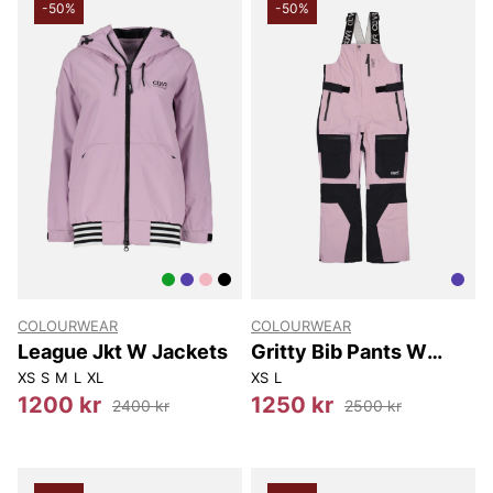
-50%
-50%
COLOURWEAR
COLOURWEAR
League Jkt W Jackets
Gritty Bib Pants W
Pants
XS
S
M
L
XL
XS
L
1200 kr
1250 kr
2400 kr
2500 kr