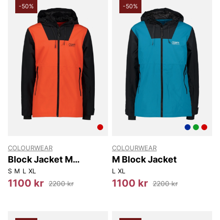
-50%
-50%
COLOURWEAR
COLOURWEAR
Block Jacket M
M Block Jacket
Jackets.
S
M
L
XL
L
XL
1100 kr
1100 kr
2200 kr
2200 kr