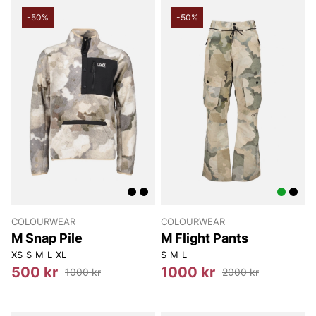
-50%
-50%
COLOURWEAR
COLOURWEAR
M Snap Pile
M Flight Pants
XS
S
M
L
XL
S
M
L
500 kr
1000 kr
1000 kr
2000 kr