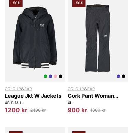
-50%
-50%
COLOURWEAR
COLOURWEAR
League Jkt W Jackets
Cork Pant Woman
Pants.
XS
S
M
L
XL
1200 kr
900 kr
2400 kr
1800 kr