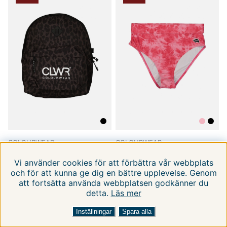
COLOURWEAR
COLOURWEAR
Essential Backpack
High Waist Bikini W
Vi använder cookies för att förbättra vår webbplats
ONE
XS
och för att kunna ge dig en bättre upplevelse. Genom
149 kr
100 kr
300 kr
300 kr
att fortsätta använda webbplatsen godkänner du
detta.
Läs mer
FILTRERA EFTER
SORTERA EFTER:
Inställningar
Spara alla
-66%
-67%