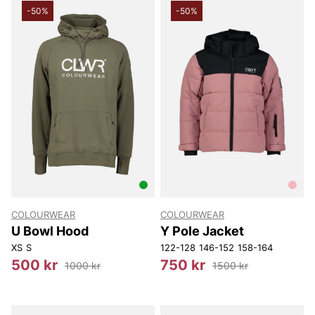
-50%
-50%
COLOURWEAR
COLOURWEAR
U Bowl Hood
Y Pole Jacket
XS
S
122-128
146-152
158-164
500 kr
750 kr
1000 kr
1500 kr