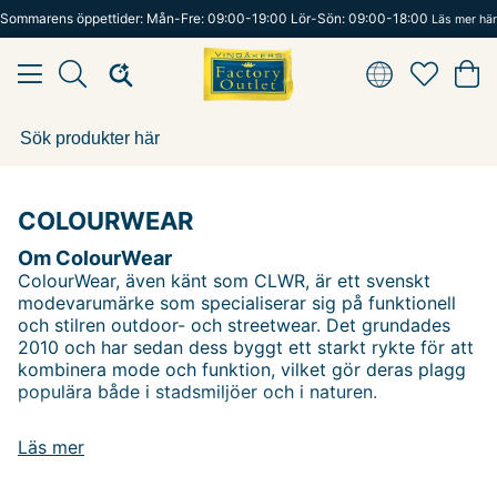
Sommarens öppettider: Mån-Fre: 09:00-19:00 Lör-Sön: 09:00-18:00
Läs mer här
COLOURWEAR
Om ColourWear
ColourWear, även känt som CLWR, är ett svenskt
modevarumärke som specialiserar sig på funktionell
och stilren outdoor- och streetwear. Det grundades
2010 och har sedan dess byggt ett starkt rykte för att
kombinera mode och funktion, vilket gör deras plagg
populära både i stadsmiljöer och i naturen.
Grundandet och Visionen
Läs mer
ColourWear grundades av Emil Malmquist och Erik