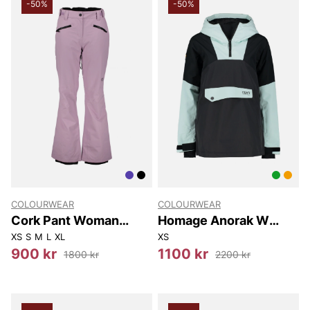
-50%
-50%
COLOURWEAR
COLOURWEAR
Cork Pant Woman
Homage Anorak W
Pants.
Jackets
XS
S
M
L
XL
XS
900 kr
1100 kr
1800 kr
2200 kr