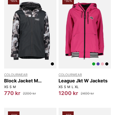
-65%
-50%
COLOURWEAR
COLOURWEAR
Block Jacket M
League Jkt W Jackets
Jackets
XS
S
M
XS
S
M
L
XL
770 kr
1200 kr
2200 kr
2400 kr