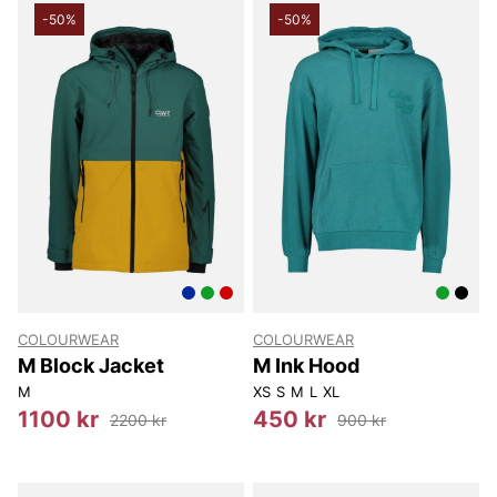
-50%
-50%
COLOURWEAR
COLOURWEAR
M Block Jacket
M Ink Hood
M
XS
S
M
L
XL
1100 kr
450 kr
2200 kr
900 kr