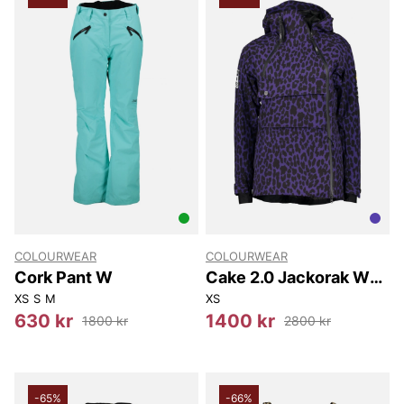
COLOURWEAR
COLOURWEAR
Cork Pant W
Cake 2.0 Jackorak W
Jackets
XS
S
M
XS
630 kr
1400 kr
1800 kr
2800 kr
-65%
-66%