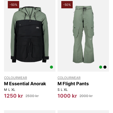
-50%
-50%
COLOURWEAR
COLOURWEAR
M Essential Anorak
M Flight Pants
M
L
XL
S
L
XL
1250 kr
1000 kr
2500 kr
2000 kr