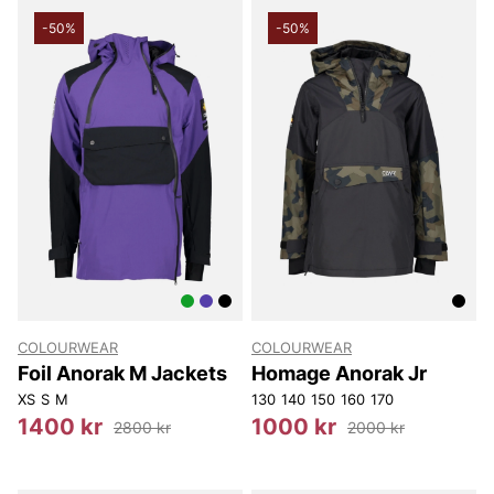
-50%
-50%
COLOURWEAR
COLOURWEAR
Foil Anorak M Jackets
Homage Anorak Jr
XS
S
M
130
140
150
160
170
1400 kr
1000 kr
2800 kr
2000 kr