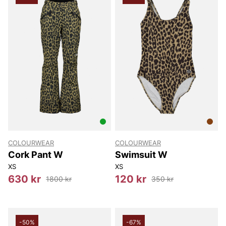
COLOURWEAR
COLOURWEAR
Cork Pant W
Swimsuit W
XS
XS
630 kr
120 kr
1800 kr
350 kr
-50%
-67%