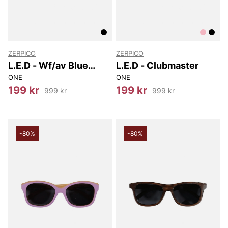
ZERPICO
ZERPICO
L.E.D - Wf/av Blue
L.E.D - Clubmaster
Mirror
ONE
ONE
199 kr
199 kr
999 kr
999 kr
-80%
-80%