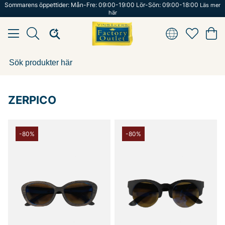
Sommarens öppettider: Mån-Fre: 09:00-19:00 Lör-Sön: 09:00-18:00
Läs mer
här
ZERPICO
-80%
-80%