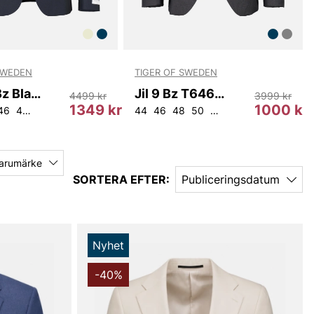
SWEDEN
TIGER OF SWEDEN
Henrie.Bz Blazer Ma T71554 284
Jil 9 Bz T64698 09K
4499 kr
3999 kr
1349 kr
1000 kr
46
48
50
52
54
92
104
44
46
48
50
52
146
148
150
15
arumärke
SORTERA EFTER:
Publiceringsdatum
Nyhet
-40%