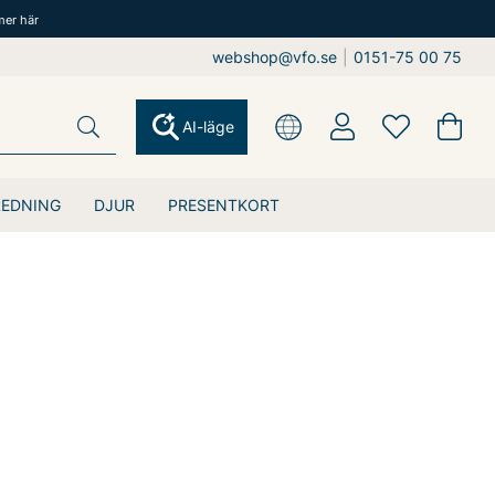
mer här
webshop@vfo.se
|
0151-75 00 75
AI-läge
REDNING
DJUR
PRESENTKORT