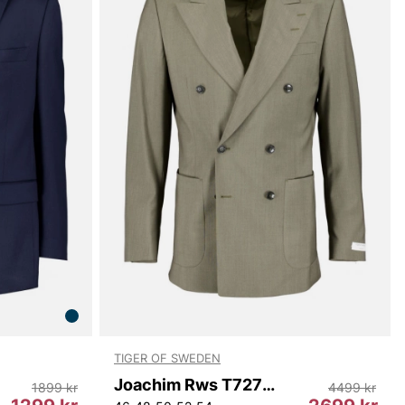
TIGER OF SWEDEN
Joachim Rws T72720 40D
1899 kr
4499 kr