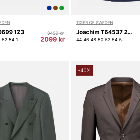
WEDEN
TIGER OF SWEDEN
0699 1Z3
Joachim T64537 25D
3499 kr
2099 kr
0
52
54
148
150
152
44
46
48
50
52
54
56
148
1
-40%