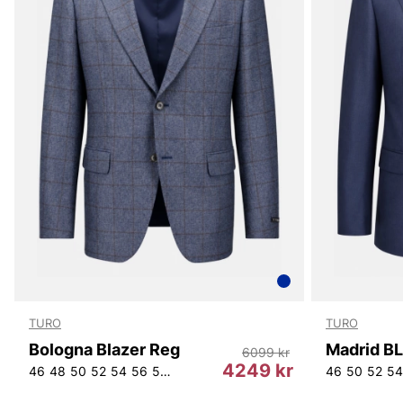
TURO
TURO
Bologna Blazer Reg
Madrid BL
6099 kr
4249 kr
46
48
50
52
54
56
58
60
D100
D104
D108
D112
46
D116
50
52
D120
54