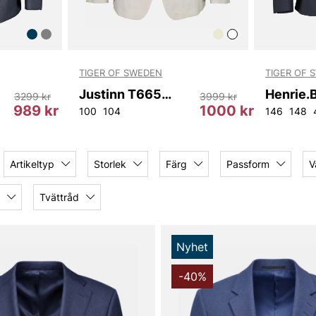
TIGER OF SWEDEN
TIGER OF 
Justinn T66543 172
3299 kr
3999 kr
989 kr
1000 kr
4
48
50
52
100
104
146
148
Artikeltyp
Storlek
Färg
Passform
V
Tvättråd
Nyhet
-40%