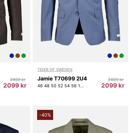
TIGER OF SWEDEN
Jamie T70699 2U4
3499 kr
3499 kr
2099 kr
2099 kr
46
48
50
52
54
56
146
148
150
152
-40%