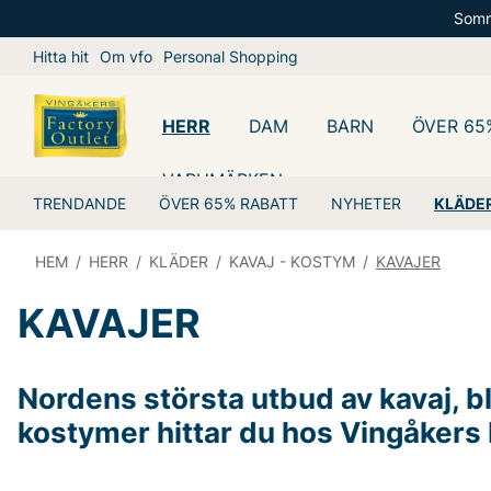
Somm
Hitta hit
Om vfo
Personal Shopping
HERR
DAM
BARN
ÖVER 65
VARUMÄRKEN
TRENDANDE
ÖVER 65% RABATT
NYHETER
KLÄDE
HEM
/
HERR
/
KLÄDER
/
KAVAJ - KOSTYM
/
KAVAJER
KAVAJER
Nordens största utbud av kavaj, b
kostymer hittar du hos Vingåkers 