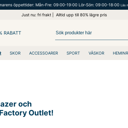
arens öppettider: Mån-Fre: 09:00-19:00 Lör-Sön: 09:00-18:00
Läs 
Just nu: fri frakt | Alltid upp till 80% lägre pris
% RABATT
R
SKOR
ACCESSOARER
SPORT
VÄSKOR
HEMIN
lazer och
Factory Outlet!