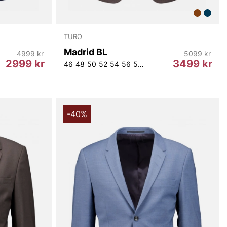
TURO
Madrid BL
4999 kr
5099 kr
2999 kr
3499 kr
50
152
46
48
50
52
54
56
58
60
D104
-40%