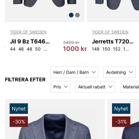
TIGER OF SWEDEN
TIGER OF SWEDEN
Jil 9 Bz T64698 284
Jerretts T72066 284
3499 kr
kr
1000 kr
44
46
48
50
146
148
150
152
52
148
54
150
152
154
4
Herr / Dam / Barn
Avdelning
FILTRERA EFTER
Pris
Aktuell rabatt
Material
Nyhet
Nyhet
-30%
-31%