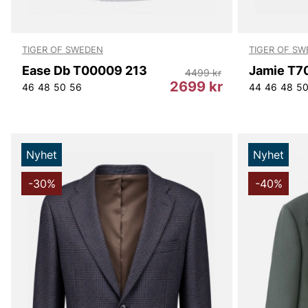
TIGER OF SWEDEN
TIGER OF S
Ease Db T00009 213
Jamie T7
4499 kr
2699 kr
46
48
50
56
44
46
48
5
Nyhet
Nyhet
-30%
-40%