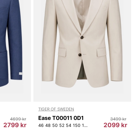
TIGER OF SWEDEN
Ease T00011 0D1
4699 kr
3499 kr
2799 kr
2099 kr
48
150
152
154
46
48
50
52
54
150
152