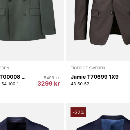
WEDEN
TIGER OF SWEDEN
1903 Dbt T00008 31E
Jamie T70699 1X9
5499 kr
3299 kr
54
100
104
108
48
50
52
-32%