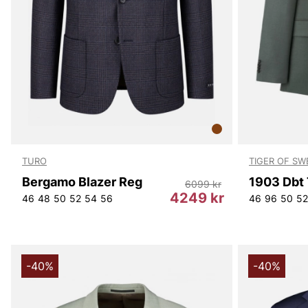
TURO
TIGER OF S
Bergamo Blazer Reg
6099 kr
4249 kr
46
48
50
52
54
56
46
96
50
52
-40%
-40%