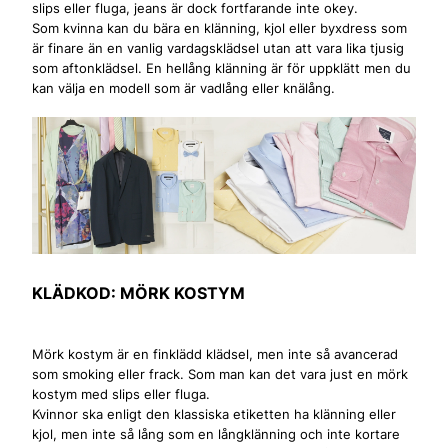
slips eller fluga, jeans är dock fortfarande inte okey.
Som kvinna kan du bära en klänning, kjol eller byxdress som
är finare än en vanlig vardagsklädsel utan att vara lika tjusig
som aftonklädsel. En hellång klänning är för uppklätt men du
kan välja en modell som är vadlång eller knälång.
KLÄDKOD: MÖRK KOSTYM
Mörk kostym är en finklädd klädsel, men inte så avancerad
som smoking eller frack. Som man kan det vara just en mörk
kostym med slips eller fluga.
Kvinnor ska enligt den klassiska etiketten ha klänning eller
kjol, men inte så lång som en långklänning och inte kortare