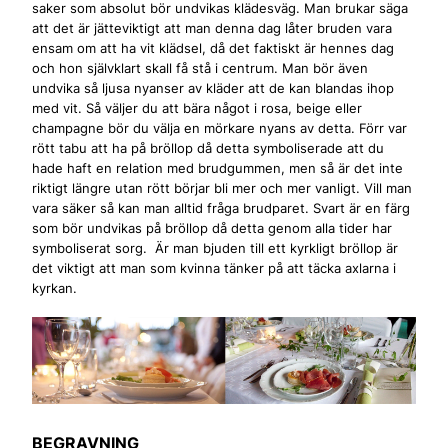
saker som absolut bör undvikas klädesväg. Man brukar säga
att det är jätteviktigt att man denna dag låter bruden vara
ensam om att ha vit klädsel, då det faktiskt är hennes dag
och hon självklart skall få stå i centrum. Man bör även
undvika så ljusa nyanser av kläder att de kan blandas ihop
med vit. Så väljer du att bära något i rosa, beige eller
champagne bör du välja en mörkare nyans av detta. Förr var
rött tabu att ha på bröllop då detta symboliserade att du
hade haft en relation med brudgummen, men så är det inte
riktigt längre utan rött börjar bli mer och mer vanligt. Vill man
vara säker så kan man alltid fråga brudparet. Svart är en färg
som bör undvikas på bröllop då detta genom alla tider har
symboliserat sorg. Är man bjuden till ett kyrkligt bröllop är
det viktigt att man som kvinna tänker på att täcka axlarna i
kyrkan.
BEGRAVNING