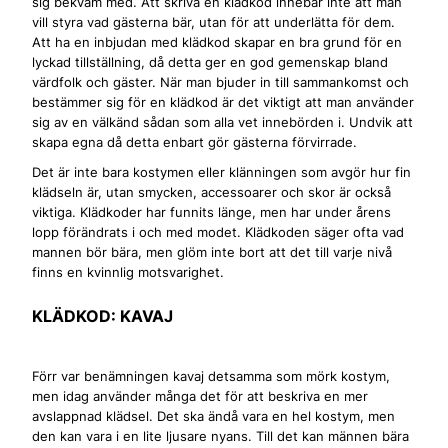
sig bekväm med. Att skriva en klädkod innebär inte att man
vill styra vad gästerna bär, utan för att underlätta för dem.
Att ha en inbjudan med klädkod skapar en bra grund för en
lyckad tillställning, då detta ger en god gemenskap bland
värdfolk och gäster. När man bjuder in till sammankomst och
bestämmer sig för en klädkod är det viktigt att man använder
sig av en välkänd sådan som alla vet innebörden i. Undvik att
skapa egna då detta enbart gör gästerna förvirrade.
Det är inte bara kostymen eller klänningen som avgör hur fin
klädseln är, utan smycken, accessoarer och skor är också
viktiga. Klädkoder har funnits länge, men har under årens
lopp förändrats i och med modet. Klädkoden säger ofta vad
mannen bör bära, men glöm inte bort att det till varje nivå
finns en kvinnlig motsvarighet.
KLÄDKOD: KAVAJ
Förr var benämningen kavaj detsamma som mörk kostym,
men idag använder många det för att beskriva en mer
avslappnad klädsel. Det ska ändå vara en hel kostym, men
den kan vara i en lite ljusare nyans. Till det kan männen bära