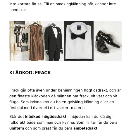
inte kortare än så. Till en smokingklänning bär kvinnor inte
handskar.
KLÄDKOD: FRACK
Frack går ofta även under benämningen högtidsdräkt, och är
den finaste klädkoden då männen har frack, vit väst och vit
fluga. Som kvinna kan du ha en golvlång klänning eller en
festkjol med överdel i ett vackert material.
Står det
klädkod: högtidsdräkt
i inbjudan kan du klä dig i
folkdräkt både som man och kvinna. Som militär får du bära
uniform
och som präst får du bära
ämbetsdräkt
.