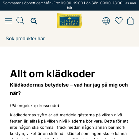
Sommarens öppettider: Mån-Fre: 09:00-19:00 Lör-Sön: 09:00-18:00
Läs mer
här
Allt om klädkoder
Klädkodernas betydelse – vad har jag på mig och
när?
(På engelska; dresscode)
Klädkodernas syfte är att meddela gästerna på vilken nivå
festen är, alltså på vilken nivå kläderna bör vara. Detta för att
inte någon ska komma i frack medan någon annan bär mörk
kostym, vilket är en skillnad i klädsel som ingen skulle känna