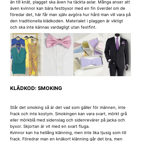
än till knät, plagget ska även ha täckta axlar. Många anser att
även kvinnor kan bära festbyxor med en fin överdel om de
föredar det, här får man själv avgöra hur hård man vill vara på
den traditionella klädkoden. Materialet i plaggen är viktigt
och ska inte kännas vardagligt utan festfint.
KLÄDKOD: SMOKING
Står det smoking så är det vad som gäller för männen, inte
frack och inte kostym. Smokingen kan vara svart, mörkt grå
eller mörkblå med sidenslag och sidenrevärer på jacka och
byxor. Skjortan är vit med en svart fluga.
Kvinnor kan ha hellång klänning, men inte lika tjusig som till
frack. Föredrar man en knäkort klänning går det bra, men