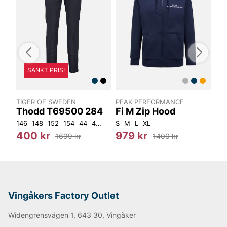
SÄNKT PRIS!
TIGER OF SWEDEN
PEAK PERFORMANCE
RE
A05
Thodd T69500 284
Fi M Zip Hood
Gu
pa
146
148
152
154
44
46
48
S
50
M
52
L
54
XL
56
92
104
S
400 kr
979 kr
47
1699 kr
1400 kr
Vingåkers Factory Outlet
Widengrensvägen 1, 643 30, Vingåker