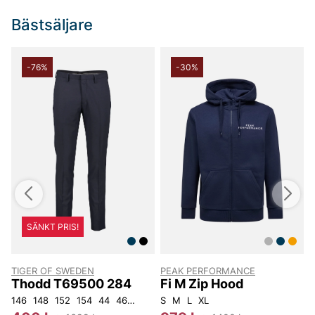
Bästsäljare
-76%
-30%
SÄNKT PRIS!
TIGER OF SWEDEN
PEAK PERFORMANCE
Thodd T69500 284
Fi M Zip Hood
32L34
146
W34L30
148
152
W34L32
154
44
W36L32
46
48
50
W36L34
S
52
M
54
L
XL
56
92
104
S