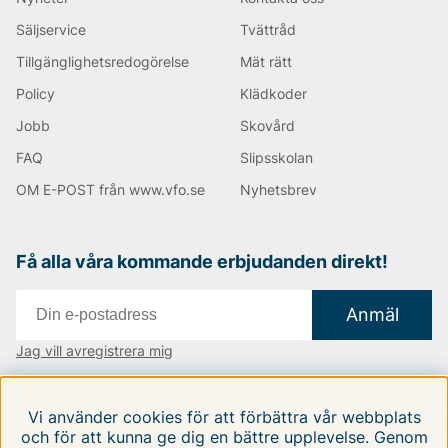
Säljservice
Tvättråd
Tillgänglighetsredogörelse
Mät rätt
Policy
Klädkoder
Jobb
Skovård
FAQ
Slipsskolan
OM E-POST från www.vfo.se
Nyhetsbrev
Få alla våra kommande erbjudanden direkt!
Anmäl
Jag vill avregistrera mig
Vi finns i:
Danmark
|
Finland
|
Sverige
Vi använder cookies för att förbättra vår webbplats
Följ oss på våra sociala medier
och för att kunna ge dig en bättre upplevelse. Genom