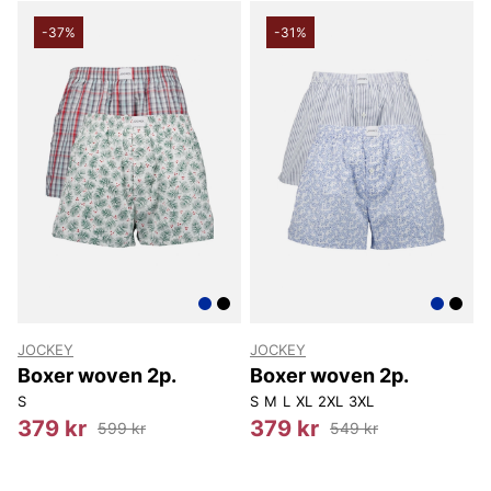
Björn Borg
-37%
-31%
Replay
Oscar Jacobson
JOCKEY
JOCKEY
Boxer woven 2p.
Boxer woven 2p.
S
S
M
L
XL
2XL
3XL
379 kr
379 kr
599 kr
549 kr