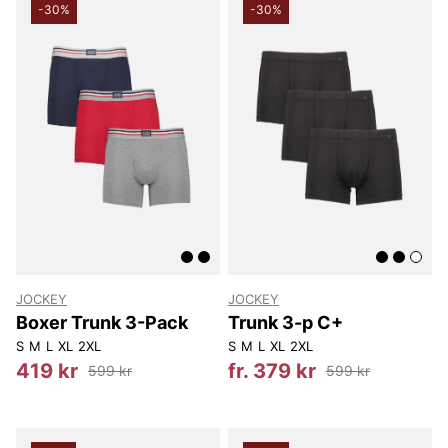
-30%
-30%
JOCKEY
JOCKEY
Boxer Trunk 3-Pack
Trunk 3-p C+
S
M
L
XL
2XL
S
M
L
XL
2XL
419 kr
fr. 379 kr
599 kr
599 kr