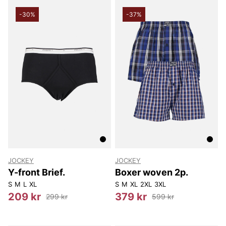
-30%
-37%
JOCKEY
JOCKEY
Y-front Brief.
Boxer woven 2p.
S
M
L
XL
S
M
XL
2XL
3XL
209 kr
379 kr
299 kr
599 kr