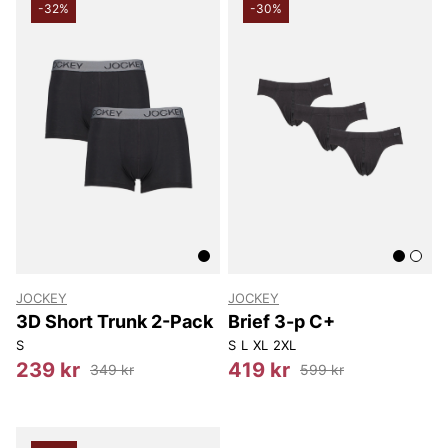
-32%
-30%
JOCKEY
JOCKEY
3D Short Trunk 2-Pack
Brief 3-p C+
S
S
L
XL
2XL
239 kr
419 kr
349 kr
599 kr