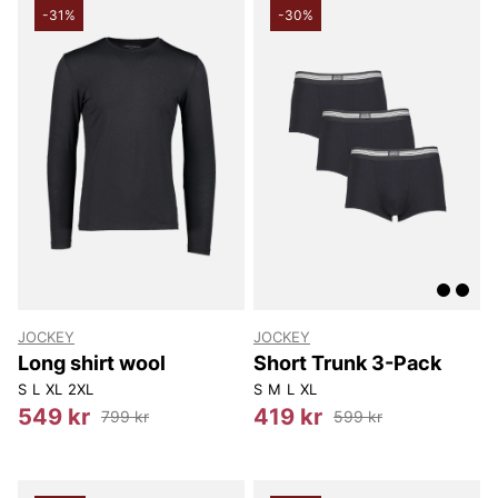
-31%
-30%
JOCKEY
JOCKEY
Long shirt wool
Short Trunk 3-Pack
S
L
XL
2XL
S
M
L
XL
549 kr
419 kr
799 kr
599 kr