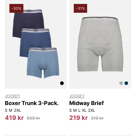
-30%
-31%
JOCKEY
JOCKEY
Boxer Trunk 3-Pack.
Midway Brief
S
M
2XL
S
M
L
XL
2XL
419 kr
219 kr
599 kr
319 kr