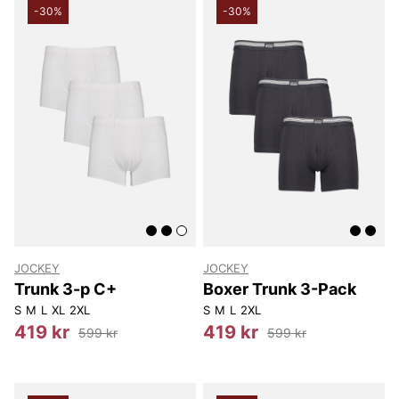
-30%
-30%
JOCKEY
JOCKEY
Trunk 3-p C+
Boxer Trunk 3-Pack
S
M
L
XL
2XL
S
M
L
2XL
419 kr
419 kr
599 kr
599 kr