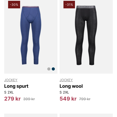
-30%
-31%
JOCKEY
JOCKEY
Long spurt
Long wool
S
2XL
S
2XL
279 kr
549 kr
399 kr
799 kr