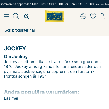
Sommarens öppettider: Mån-Fre: 09:00-19:00 Lör-Sön: 09:00-18:00
Läs mer här
JOCKEY
Om Jockey
Jockey är ett amerikanskt varumärke som grundades
1876. Jockey är idag kända för sina underkläder och
pyjamas. Jockey sägs ha uppfunnit den första Y-
frontkalsongen år 1934.
Andra populära varumärken:
Läs mer
LEE
NN07