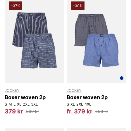
-37%
-30%
JOCKEY
JOCKEY
Boxer woven 2p
Boxer woven 2p
S
M
L
XL
2XL
3XL
S
XL
2XL
4XL
379 kr
fr. 379 kr
599 kr
599 kr