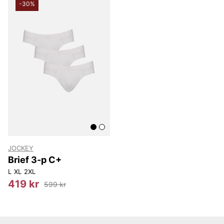
-30%
JOCKEY
Brief 3-p C+
L
XL
2XL
419 kr
599 kr