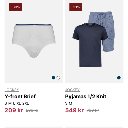
-30%
-31%
JOCKEY
JOCKEY
Y-front Brief
Pyjamas 1/2 Knit
S
M
L
XL
2XL
S
M
209 kr
549 kr
299 kr
799 kr