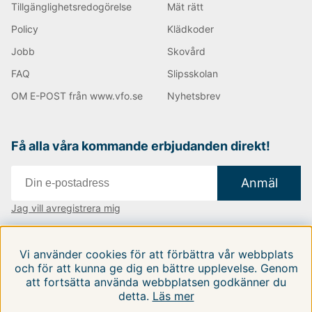
Tillgänglighetsredogörelse
Mät rätt
Policy
Klädkoder
Jobb
Skovård
FAQ
Slipsskolan
OM E-POST från www.vfo.se
Nyhetsbrev
Få alla våra kommande erbjudanden direkt!
Anmäl
Jag vill avregistrera mig
Vi finns i:
Danmark
|
Finland
|
Sverige
Vi använder cookies för att förbättra vår webbplats
Följ oss på våra sociala medier
och för att kunna ge dig en bättre upplevelse. Genom
att fortsätta använda webbplatsen godkänner du
detta.
Läs mer
FILTRERA EFTER
SORTERA EFTER: