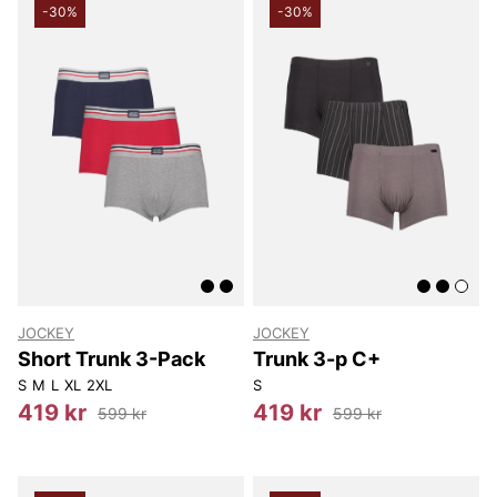
-30%
-30%
JOCKEY
JOCKEY
Short Trunk 3-Pack
Trunk 3-p C+
S
M
L
XL
2XL
S
419 kr
419 kr
599 kr
599 kr