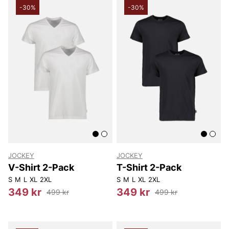
-30%
-30%
JOCKEY
JOCKEY
V-Shirt 2-Pack
T-Shirt 2-Pack
S
M
L
XL
2XL
S
M
L
XL
2XL
349 kr
349 kr
499 kr
499 kr