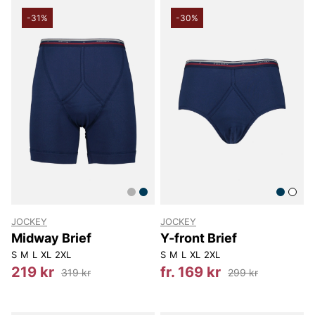
-31%
-30%
JOCKEY
JOCKEY
Midway Brief
Y-front Brief
S
M
L
XL
2XL
S
M
L
XL
2XL
219 kr
fr. 169 kr
319 kr
299 kr