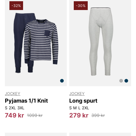
-32%
-30%
JOCKEY
JOCKEY
Pyjamas 1/1 Knit
Long spurt
S
2XL
3XL
S
M
L
2XL
749 kr
279 kr
1099 kr
399 kr