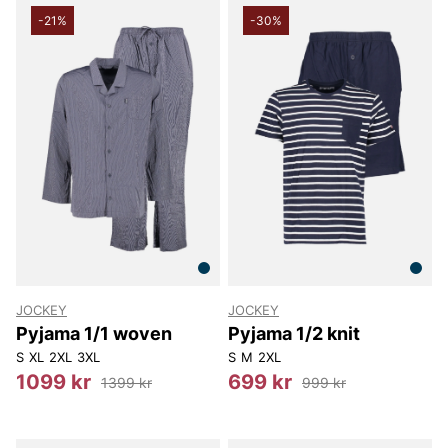
-21%
-30%
JOCKEY
JOCKEY
Pyjama 1/1 woven
Pyjama 1/2 knit
S
XL
2XL
3XL
S
M
2XL
1099 kr
699 kr
1399 kr
999 kr