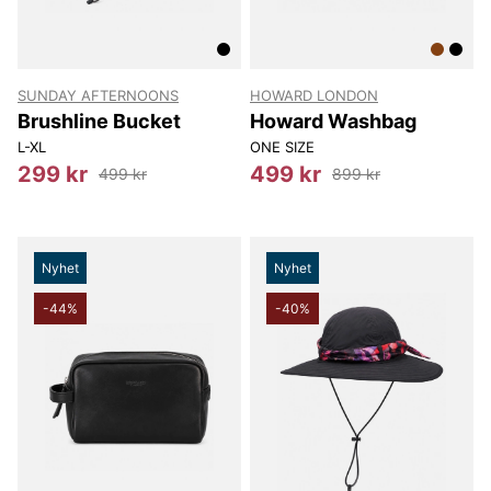
SUNDAY AFTERNOONS
HOWARD LONDON
Brushline Bucket
Howard Washbag
L-XL
ONE SIZE
299 kr
499 kr
499 kr
899 kr
Nyhet
Nyhet
-44%
-40%