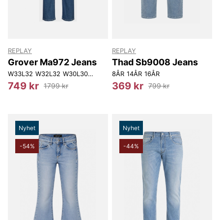
REPLAY
REPLAY
Grover Ma972 Jeans
Thad Sb9008 Jeans
W33L32
W32L32
W30L30
W31L30
8ÅR
W32L30
14ÅR
W33L30
16ÅR
749 kr
369 kr
1799 kr
799 kr
Nyhet
Nyhet
-54%
-44%