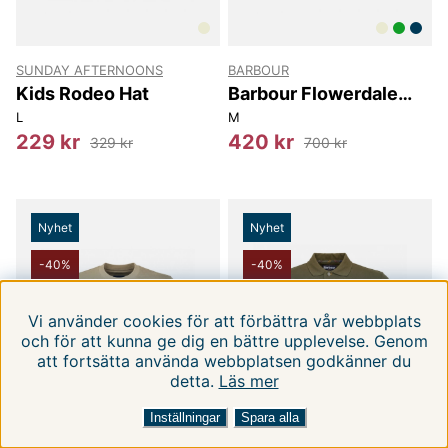
SUNDAY AFTERNOONS
BARBOUR
Kids Rodeo Hat
Barbour Flowerdale
Trilby Summer Hat
L
M
229 kr
420 kr
329 kr
700 kr
Nyhet
Nyhet
-40%
-40%
Vi använder cookies för att förbättra vår webbplats
och för att kunna ge dig en bättre upplevelse. Genom
att fortsätta använda webbplatsen godkänner du
detta.
Läs mer
FILTRERA EFTER
SORTERA EFTER:
Inställningar
Spara alla