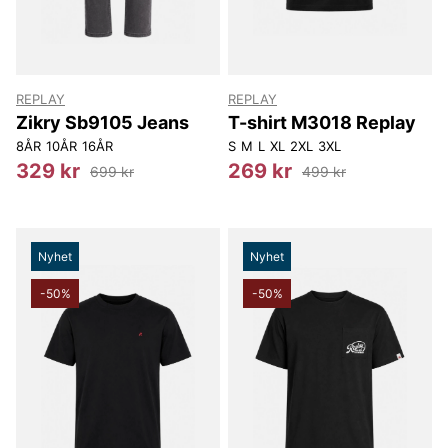
REPLAY
REPLAY
Zikry Sb9105 Jeans
T-shirt M3018 Replay
8ÅR
10ÅR
16ÅR
S
M
L
XL
2XL
3XL
329 kr
269 kr
699 kr
499 kr
Nyhet
Nyhet
-50%
-50%