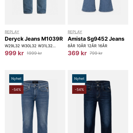
REPLAY
REPLAY
Deryck Jeans M1039R
Amista Sg9452 Jeans
W29L32
W30L32
W31L32
W32L32
8ÅR
W33L32
10ÅR
W33L34
12ÅR
16ÅR
W36L32
999 kr
369 kr
1999 kr
799 kr
Nyhet
Nyhet
-54%
-54%