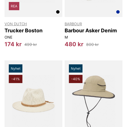
REA
VON DUTCH
BARBOUR
Trucker Boston
Barbour Asker Denim
ONE
M
174 kr
480 kr
499 kr
800 kr
Nyhet
Nyhet
-41%
-40%