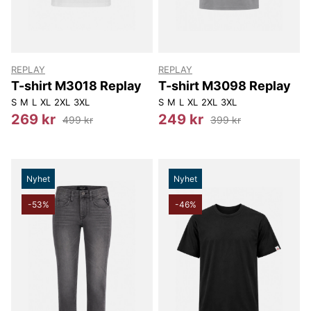
REPLAY
REPLAY
T-shirt M3018 Replay
T-shirt M3098 Replay
S
M
L
XL
2XL
3XL
S
M
L
XL
2XL
3XL
269 kr
249 kr
499 kr
399 kr
Nyhet
Nyhet
-53%
-46%