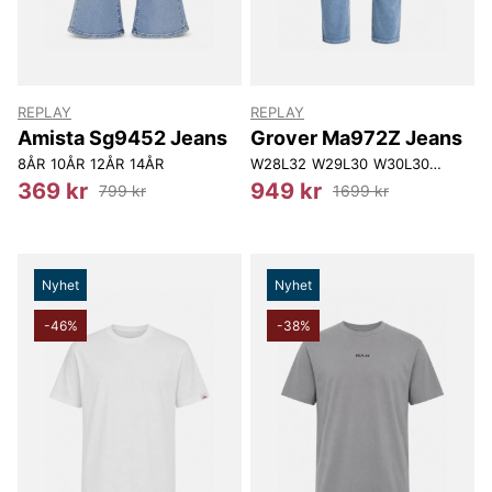
REPLAY
REPLAY
Amista Sg9452 Jeans
Grover Ma972Z Jeans
8ÅR
10ÅR
12ÅR
14ÅR
W28L32
W29L30
W30L30
W30L32
369 kr
949 kr
799 kr
1699 kr
Nyhet
Nyhet
-46%
-38%