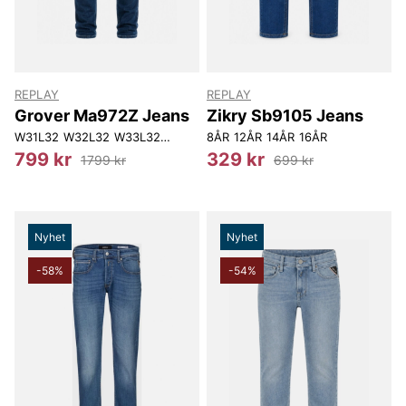
REPLAY
REPLAY
Grover Ma972Z Jeans
Zikry Sb9105 Jeans
W31L32
W32L32
W33L32
W34L32
8ÅR
W36L32
12ÅR
14ÅR
16ÅR
799 kr
329 kr
1799 kr
699 kr
Nyhet
Nyhet
-58%
-54%