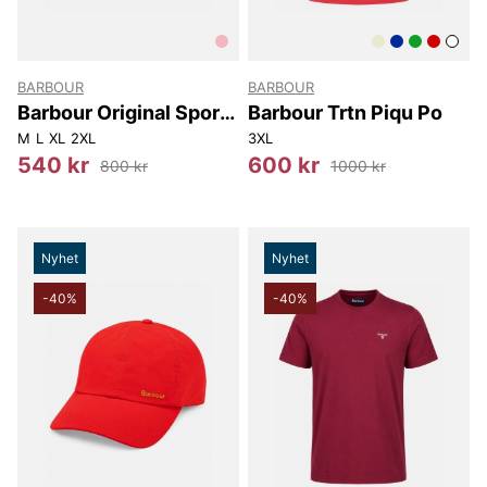
BARBOUR
BARBOUR
Barbour Original Sports
Barbour Trtn Piqu Po
Tailored Polo Shirt
M
L
XL
2XL
3XL
540 kr
600 kr
800 kr
1000 kr
Nyhet
Nyhet
-40%
-40%