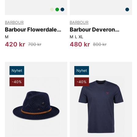
BARBOUR
BARBOUR
Barbour Flowerdale
Barbour Deveron
Trilby Summer Hat
Tweed Flat Cap
M
M
L
XL
420 kr
480 kr
700 kr
800 kr
Nyhet
Nyhet
-40%
-40%