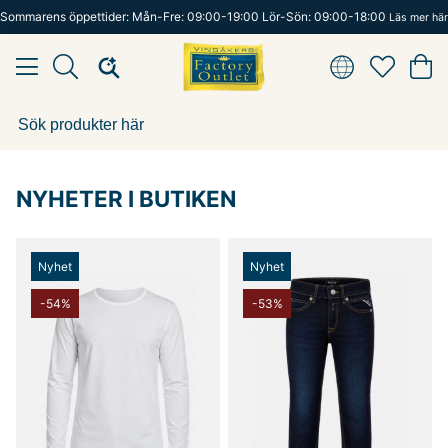
Sommarens öppettider: Mån-Fre: 09:00-19:00 Lör-Sön: 09:00-18:00
Läs mer här
NYHETER I BUTIKEN
Nyhet
Nyhet
-54%
-53%