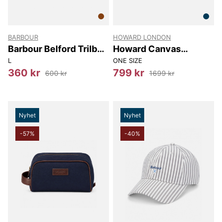
BARBOUR
HOWARD LONDON
Barbour Belford Trilby
Howard Canvas
Summer Hat
Weekend Bag
L
ONE SIZE
360 kr
799 kr
600 kr
1699 kr
Nyhet
Nyhet
-57%
-40%