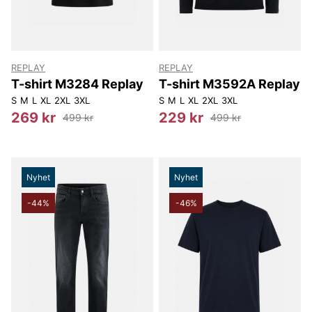
REPLAY
REPLAY
T-shirt M3284 Replay
T-shirt M3592A Replay
S
M
L
XL
2XL
3XL
S
M
L
XL
2XL
3XL
269 kr
229 kr
499 kr
499 kr
Nyhet
Nyhet
-44%
-46%