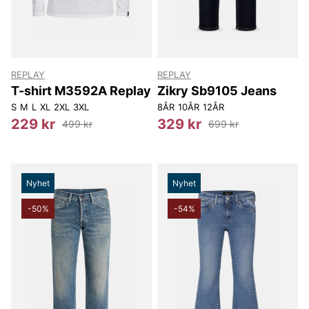
REPLAY
REPLAY
T-shirt M3592A Replay
Zikry Sb9105 Jeans
S
M
L
XL
2XL
3XL
8ÅR
10ÅR
12ÅR
229 kr
329 kr
499 kr
699 kr
Nyhet
Nyhet
-50%
-54%