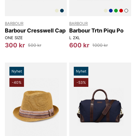
BARBOUR
BARBOUR
Barbour Cresswell Cap
Barbour Trtn Piqu Po
ONE SIZE
L
2XL
300 kr
600 kr
500 kr
1000 kr
Nyhet
Nyhet
-40%
-53%