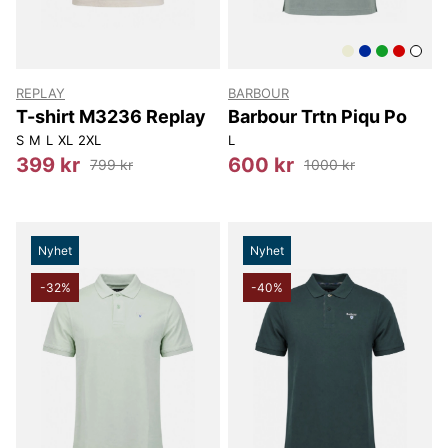
REPLAY
BARBOUR
T-shirt M3236 Replay
Barbour Trtn Piqu Po
S
M
L
XL
2XL
L
399 kr
600 kr
799 kr
1000 kr
Nyhet
Nyhet
-32%
-40%