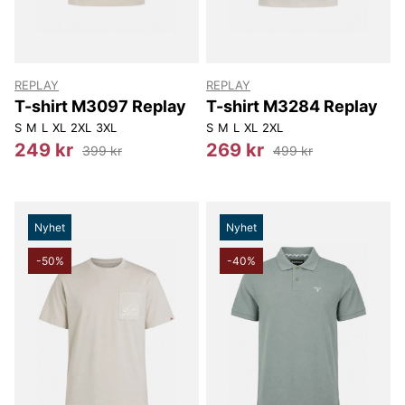
REPLAY
REPLAY
T-shirt M3097 Replay
T-shirt M3284 Replay
S
M
L
XL
2XL
3XL
S
M
L
XL
2XL
249 kr
269 kr
399 kr
499 kr
Nyhet
Nyhet
-50%
-40%