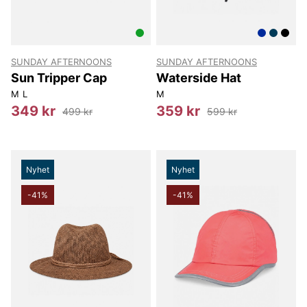
SUNDAY AFTERNOONS
SUNDAY AFTERNOONS
Sun Tripper Cap
Waterside Hat
M
L
M
349 kr
359 kr
499 kr
599 kr
Nyhet
Nyhet
-41%
-41%