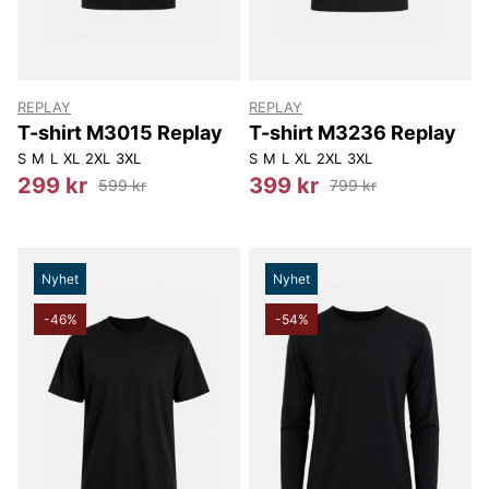
REPLAY
REPLAY
T-shirt M3015 Replay
T-shirt M3236 Replay
S
M
L
XL
2XL
3XL
S
M
L
XL
2XL
3XL
299 kr
399 kr
599 kr
799 kr
Nyhet
Nyhet
-46%
-54%