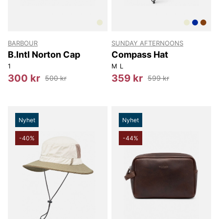
BARBOUR
SUNDAY AFTERNOONS
B.Intl Norton Cap
Compass Hat
1
M
L
300 kr
359 kr
500 kr
599 kr
Nyhet
Nyhet
-40%
-44%