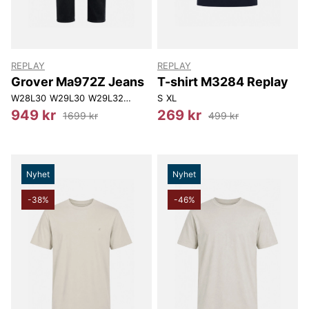
REPLAY
REPLAY
Grover Ma972Z Jeans
T-shirt M3284 Replay
W28L30
W29L30
W29L32
W30L30
S
W30L32
XL
W31L30
W31L32
W31L3
949 kr
269 kr
1699 kr
499 kr
Nyhet
Nyhet
-38%
-46%