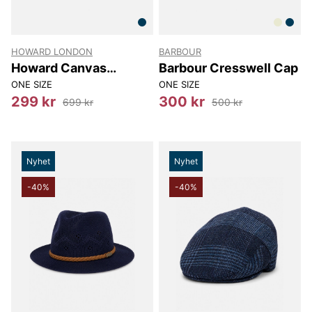
HOWARD LONDON
BARBOUR
Howard Canvas
Barbour Cresswell Cap
Washbag
ONE SIZE
ONE SIZE
299 kr
300 kr
699 kr
500 kr
Nyhet
Nyhet
-40%
-40%