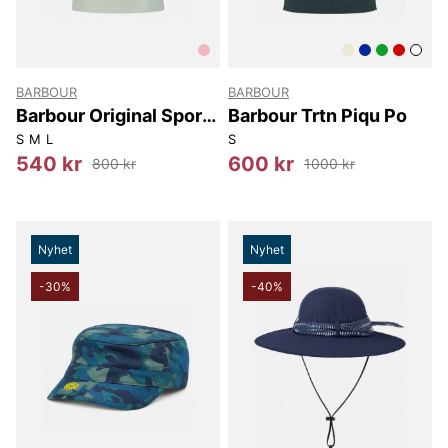
BARBOUR
BARBOUR
Barbour Original Sports
Barbour Trtn Piqu Po
Tailored Polo Shirt
S
M
L
S
540 kr
600 kr
800 kr
1000 kr
Nyhet
Nyhet
-30%
-40%