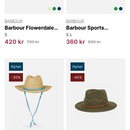
BARBOUR
BARBOUR
Barbour Flowerdale
Barbour Sports
Trilby Summer Hat
Relaxed T-shirt
S
S
L
420 kr
360 kr
700 kr
600 kr
Nyhet
Nyhet
-30%
-40%