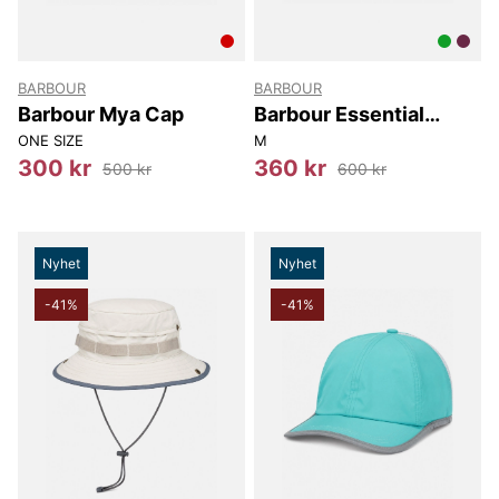
BARBOUR
BARBOUR
Barbour Mya Cap
Barbour Essential
Sports T-shirt
ONE SIZE
M
300 kr
360 kr
500 kr
600 kr
Nyhet
Nyhet
-41%
-41%