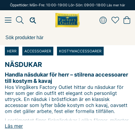
Öppettider: Mån-Fre: 10:00-19:00 Lör-Sön: 09:00-18:00
Läs mer här
HERR
ACCESSOARER
KOSTYMACCESSOARER
NÄSDUKAR
Handla näsdukar för herr – stilrena accessoarer
till kostym & kavaj
Hos Vingåkers Factory Outlet hittar du näsdukar för
herr som ger din outfit ett elegant och personligt
uttryck. En näsduk i bröstfickan är en klassisk
accessoar som lyfter både kostym och kavaj, oavsett
om det gäller arbete, fest eller formella tillfällen.
I sortimentet finns ficknäsdukar i olika färger, mönster
Läs mer
och material – från tidlösa enfärgade modeller till mer
uttrycksfulla alternativ. Våra näsdukar för herr kommer