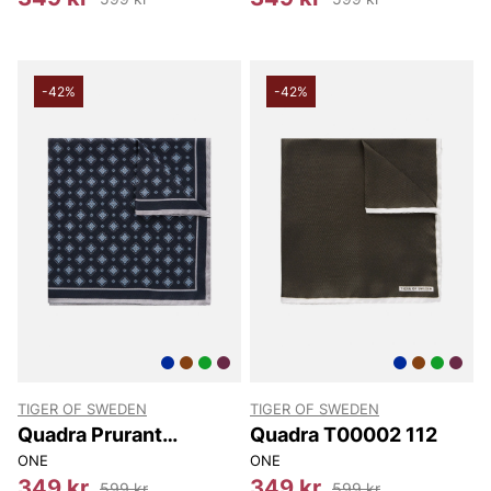
-42%
-42%
TIGER OF SWEDEN
TIGER OF SWEDEN
Quadra Prurant
Quadra T00002 112
T00002 284
ONE
ONE
349 kr
349 kr
599 kr
599 kr