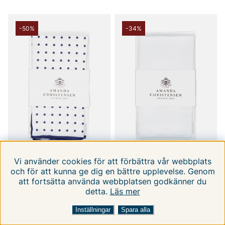
-50%
-34%
Vi använder cookies för att förbättra vår webbplats
och för att kunna ge dig en bättre upplevelse. Genom
AMANDA CHRISTENSEN
AMANDA CHRISTENSEN
att fortsätta använda webbplatsen godkänner du
Pocket Square.
Ceremony Pocket
detta.
Läs mer
FILTRERA EFTER
SORTERA EFTER:
ONE SIZE
ONE SIZE
199 kr
99 kr
399 kr
149 kr
Inställningar
Spara alla