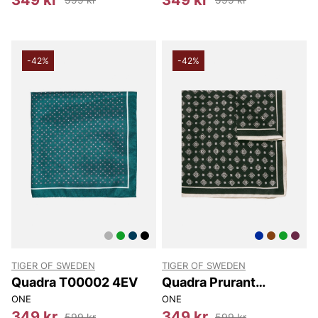
-42%
-42%
TIGER OF SWEDEN
TIGER OF SWEDEN
Quadra T00002 4EV
Quadra Prurant
T00002 402
ONE
ONE
349 kr
349 kr
599 kr
599 kr