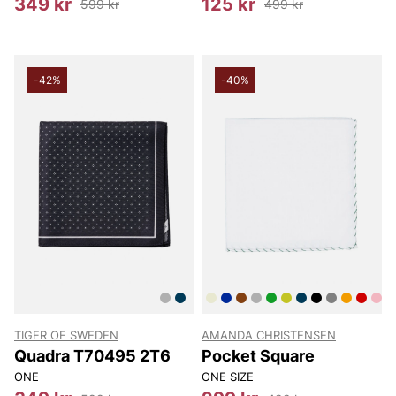
349 kr
125 kr
599 kr
499 kr
-42%
-40%
TIGER OF SWEDEN
AMANDA CHRISTENSEN
Quadra T70495 2T6
Pocket Square
ONE
ONE SIZE