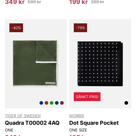
349 kr
199 kr
599 kr
399 kr
-42%
-75%
SÄNKT PRIS!
TIGER OF SWEDEN
MORRIS
Quadra T00002 4AQ
Dot Square Pocket
ONE
ONE SIZE