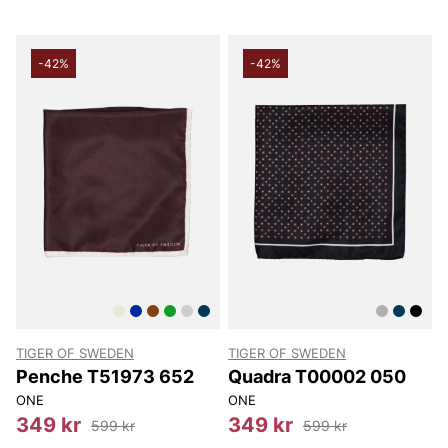
-42%
-42%
TIGER OF SWEDEN
TIGER OF SWEDEN
Penche T51973 652
Quadra T00002 050
ONE
ONE
349 kr
349 kr
599 kr
599 kr