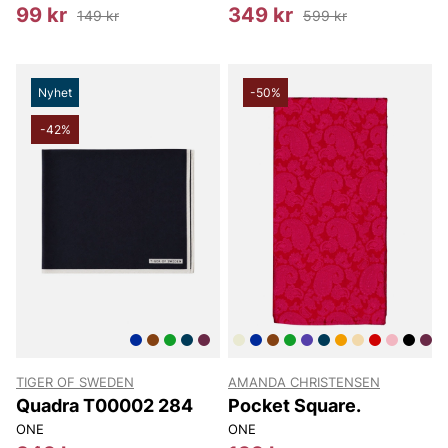
99 kr
349 kr
149 kr
599 kr
Nyhet
-50%
-42%
TIGER OF SWEDEN
AMANDA CHRISTENSEN
Quadra T00002 284
Pocket Square.
ONE
ONE