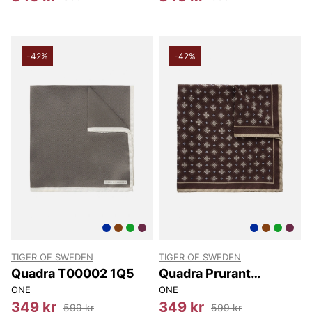
-42%
-42%
TIGER OF SWEDEN
TIGER OF SWEDEN
Quadra T00002 1Q5
Quadra Prurant
T00002 12P
ONE
ONE
349 kr
349 kr
599 kr
599 kr