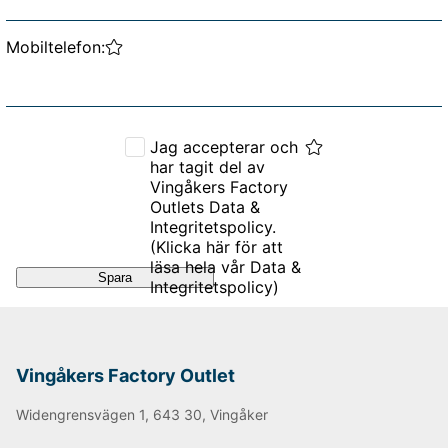
Mobiltelefon:
Data & Integritetspolicy.
Jag accepterar och
har tagit del av
Vingåkers Factory
Outlets Data &
Integritetspolicy.
(Klicka här för att
läsa hela vår Data &
Spara
Integritetspolicy)
Vingåkers Factory Outlet
Widengrensvägen 1, 643 30, Vingåker