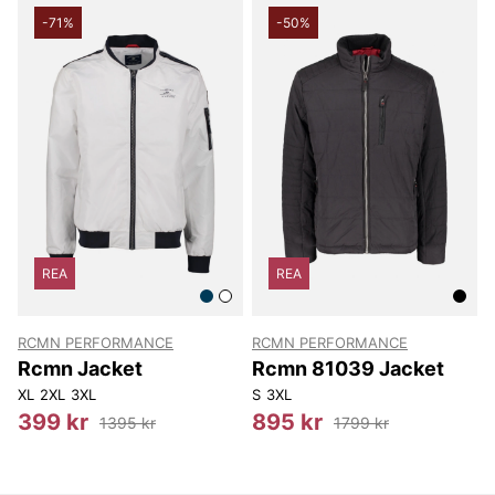
-71%
-50%
REA
REA
RCMN PERFORMANCE
RCMN PERFORMANCE
Rcmn Jacket
Rcmn 81039 Jacket
XL
2XL
3XL
S
3XL
399 kr
895 kr
1395 kr
1799 kr