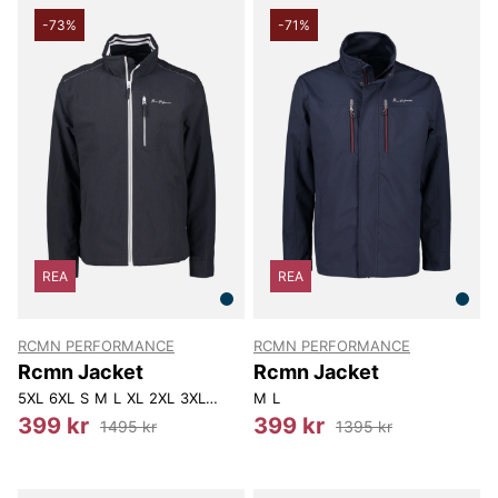
-73%
-71%
REA
REA
RCMN PERFORMANCE
RCMN PERFORMANCE
Rcmn Jacket
Rcmn Jacket
5XL
6XL
S
M
L
XL
2XL
3XL
4XL
M
L
399 kr
399 kr
1495 kr
1395 kr