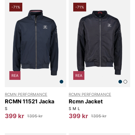
-71%
-71%
REA
REA
RCMN PERFORMANCE
RCMN PERFORMANCE
RCMN 11521 Jacka
Rcmn Jacket
S
S
M
L
399 kr
399 kr
1395 kr
1395 kr