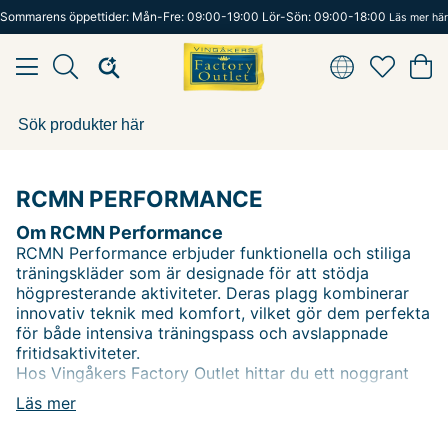
Sommarens öppettider: Mån-Fre: 09:00-19:00 Lör-Sön: 09:00-18:00
Läs mer här
RCMN PERFORMANCE
Om RCMN Performance
RCMN Performance erbjuder funktionella och stiliga
träningskläder som är designade för att stödja
högpresterande aktiviteter. Deras plagg kombinerar
innovativ teknik med komfort, vilket gör dem perfekta
för både intensiva träningspass och avslappnade
fritidsaktiviteter.
Hos Vingåkers Factory Outlet hittar du ett noggrant
utvalt sortiment av RCMN PERFORMANCE-kläder som
Läs mer
ger dig både rörelsefrihet och stil under hela din
träningsrutin.