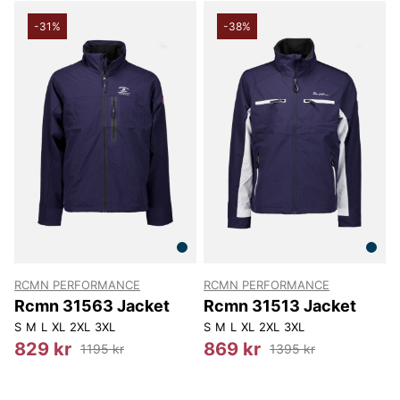
-31%
-38%
RCMN PERFORMANCE
RCMN PERFORMANCE
Rcmn 31563 Jacket
Rcmn 31513 Jacket
S
M
L
XL
2XL
3XL
S
M
L
XL
2XL
3XL
829 kr
869 kr
1195 kr
1395 kr