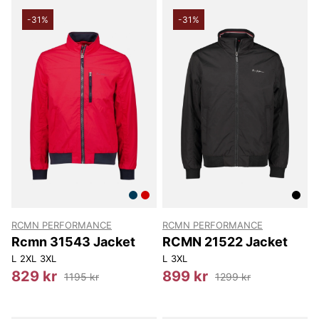
-31%
-31%
RCMN PERFORMANCE
RCMN PERFORMANCE
Rcmn 31543 Jacket
RCMN 21522 Jacket
L
2XL
3XL
L
3XL
829 kr
899 kr
1195 kr
1299 kr