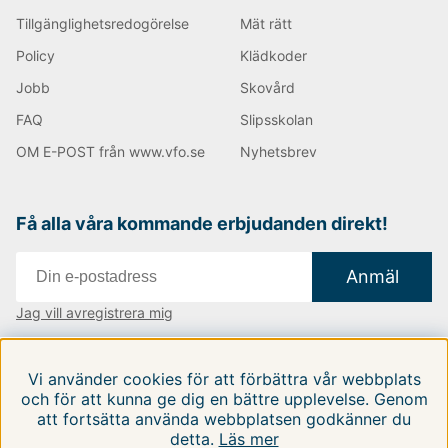
Tillgänglighetsredogörelse
Mät rätt
Policy
Klädkoder
Jobb
Skovård
FAQ
Slipsskolan
OM E-POST från www.vfo.se
Nyhetsbrev
Få alla våra kommande erbjudanden direkt!
Anmäl
Jag vill avregistrera mig
Vi finns i:
Danmark
|
Finland
|
Sverige
Vi använder cookies för att förbättra vår webbplats
Följ oss på våra sociala medier
och för att kunna ge dig en bättre upplevelse. Genom
att fortsätta använda webbplatsen godkänner du
detta.
Läs mer