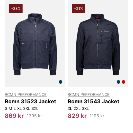
-38%
-31%
RCMN PERFORMANCE
RCMN PERFORMANCE
Rcmn 31523 Jacket
Rcmn 31543 Jacket
S
M
L
XL
2XL
3XL
XL
2XL
3XL
869 kr
829 kr
1395 kr
1195 kr