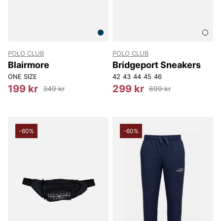
POLO CLUB
POLO CLUB
Blairmore
Bridgeport Sneakers
ONE SIZE
42
43
44
45
46
199 kr
299 kr
349 kr
699 kr
-60%
-60%