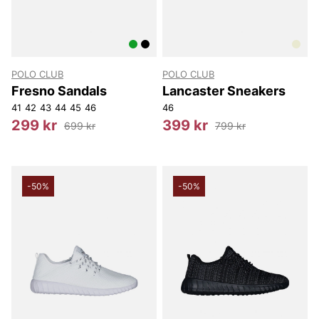
POLO CLUB
POLO CLUB
Fresno Sandals
Lancaster Sneakers
41
42
43
44
45
46
46
299 kr
399 kr
699 kr
799 kr
-50%
-50%