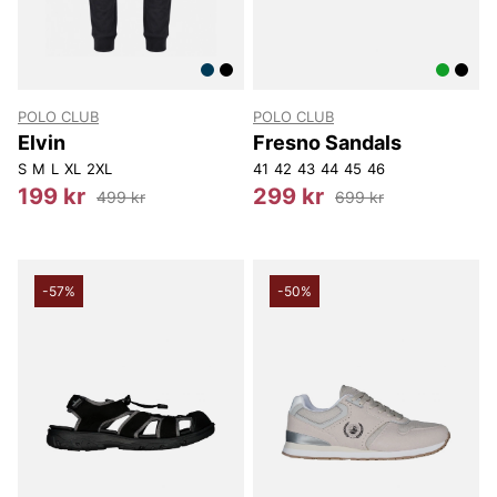
POLO CLUB
POLO CLUB
Elvin
Fresno Sandals
S
M
L
XL
2XL
41
42
43
44
45
46
199 kr
299 kr
499 kr
699 kr
-57%
-50%