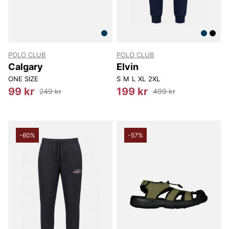
POLO CLUB
POLO CLUB
Calgary
Elvin
ONE SIZE
S
M
L
XL
2XL
99 kr
199 kr
249 kr
499 kr
-60%
-57%