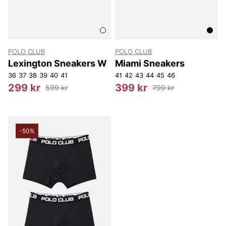
POLO CLUB
POLO CLUB
Lexington Sneakers W
Miami Sneakers
36
37
38
39
40
41
41
42
43
44
45
46
299 kr
399 kr
599 kr
799 kr
-50%