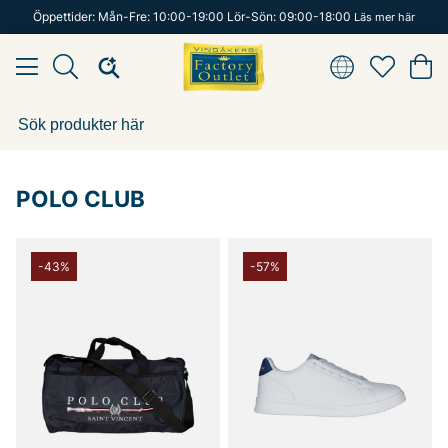
Öppettider: Mån-Fre: 10:00-19:00 Lör-Sön: 09:00-18:00
Läs mer här
POLO CLUB
-43%
-57%