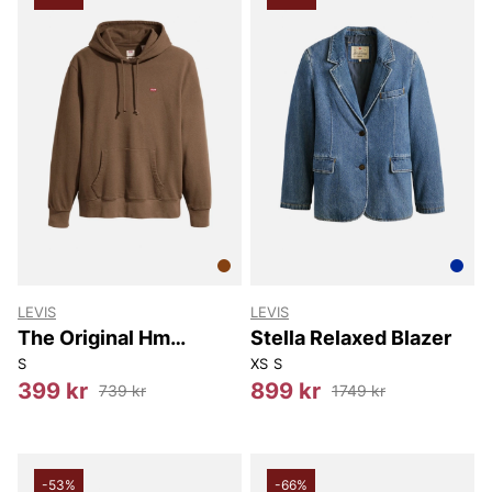
LEVIS
LEVIS
The Original Hm
Stella Relaxed Blazer
Hoodie
S
XS
S
399 kr
899 kr
739 kr
1749 kr
-53%
-66%