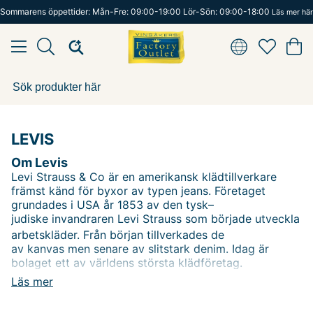
Sommarens öppettider: Mån-Fre: 09:00-19:00 Lör-Sön: 09:00-18:00
Läs mer här
LEVIS
Om Levis
Levi Strauss & Co
är en
amerikansk
klädtillverkare
främst känd för byxor av typen
jeans. Företaget
grundades i USA år 1853 av den
tysk–
judiske
invandraren
Levi Strauss
som började utveckla
arbetskläder.
Från början tillverkades de
av
kanvas
men senare av slitstark
denim. Idag är
bolaget ett av världens största klädföretag.
Läs mer
Företagets mest kända och etablerade varumärke
är
Levi’s
. Det används för kläder runt om i världen.
Ursprungligen var Levi's endast ett produktnamn på