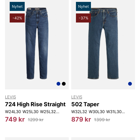
Nyhet
Nyhet
-42%
-37%
LEVIS
LEVIS
724 High Rise Straight
502 Taper
W24L30
W25L30
W25L32
W26L30
W32L32
W26L32
W30L30
W27L32
W31L30
W28L32
W32L30
W28L
749 kr
879 kr
1299 kr
1399 kr