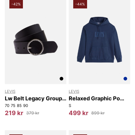
-42%
-44%
LEVIS
LEVIS
Lw Belt Legacy Group
Relaxed Graphic Po
At
Ssnl
70
75
85
90
S
219 kr
499 kr
379 kr
899 kr