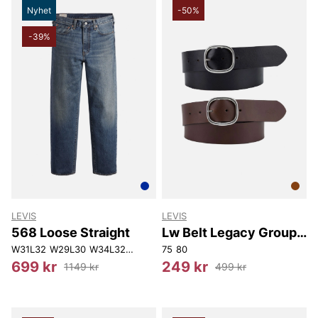
Nyhet
-50%
-39%
LEVIS
LEVIS
568 Loose Straight
Lw Belt Legacy Group
Co
W31L32
W29L30
W34L32
W30L32
75
W36L34
80
W33L32
W32L30
W29L
699 kr
249 kr
1149 kr
499 kr