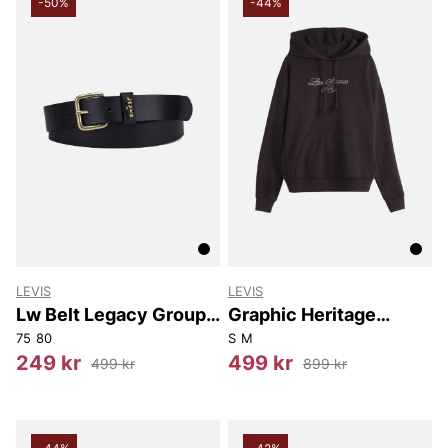
-50%
-44%
LEVIS
LEVIS
Lw Belt Legacy Group
Graphic Heritage
Ca
Hoodie
75
80
S
M
249 kr
499 kr
499 kr
899 kr