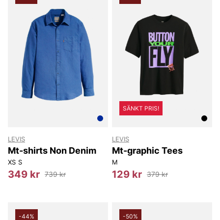
SÄNKT PRIS!
LEVIS
LEVIS
Mt-shirts Non Denim
Mt-graphic Tees
XS
S
M
349 kr
129 kr
739 kr
379 kr
-44%
-50%