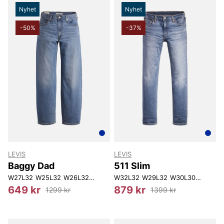
Nyhet
Nyhet
-50%
-37%
LEVIS
LEVIS
Baggy Dad
511 Slim
W27L32
W25L32
W26L32
W27L34
W32L32
W28L32
W29L32
W28L34
W30L30
W29L32
W30L32
W29L
649 kr
879 kr
1299 kr
1399 kr