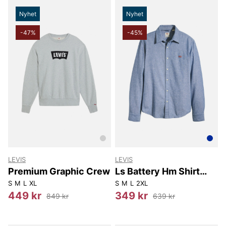
Nyhet
Nyhet
-47%
-45%
LEVIS
LEVIS
Premium Graphic Crew
Ls Battery Hm Shirt
Slim
S
M
L
XL
S
M
L
2XL
449 kr
349 kr
849 kr
639 kr