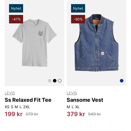
Nyhet
Nyhet
-47%
-60%
LEVIS
LEVIS
Ss Relaxed Fit Tee
Sansome Vest
XS
S
M
L
2XL
M
L
XL
199 kr
379 kr
379 kr
949 kr