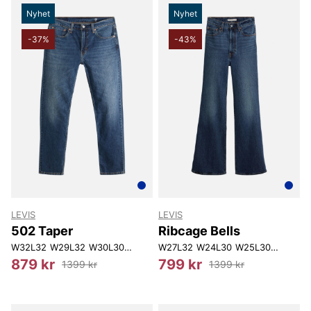
Nyhet
Nyhet
-37%
-43%
LEVIS
LEVIS
502 Taper
Ribcage Bells
W32L32
W29L32
W30L30
W31L32
W27L32
W32L34
W24L30
W33L32
W25L30
W34L32
W25L32
879 kr
799 kr
1399 kr
1399 kr