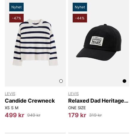
Nyhet
Nyhet
-47%
-44%
LEVIS
LEVIS
Candide Crewneck
Relaxed Dad Heritage
Cap
XS
S
M
ONE SIZE
499 kr
179 kr
949 kr
319 kr