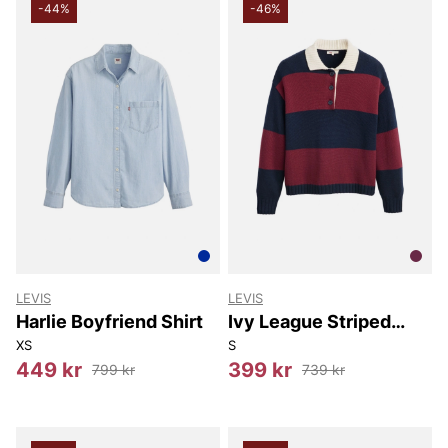
-44%
-46%
LEVIS
LEVIS
Harlie Boyfriend Shirt
Ivy League Striped
Polo
XS
S
449 kr
399 kr
799 kr
739 kr