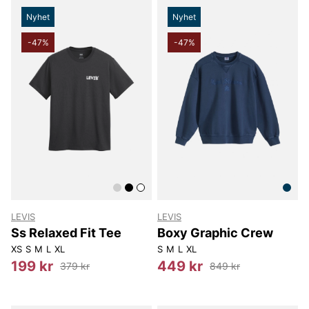
Nyhet
Nyhet
-47%
-47%
LEVIS
LEVIS
Ss Relaxed Fit Tee
Boxy Graphic Crew
XS
S
M
L
XL
S
M
L
XL
199 kr
449 kr
379 kr
849 kr