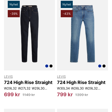
Nyhet
Nyhet
-39%
-43%
LEVIS
LEVIS
724 High Rise Straight
724 High Rise Straight
W29L32
W27L32
W29L30
W26L32
W30L34
W31L30
W26L30
W28L34
W29L32
W27L30
W32L32
W29L3
699 kr
799 kr
1149 kr
1399 kr