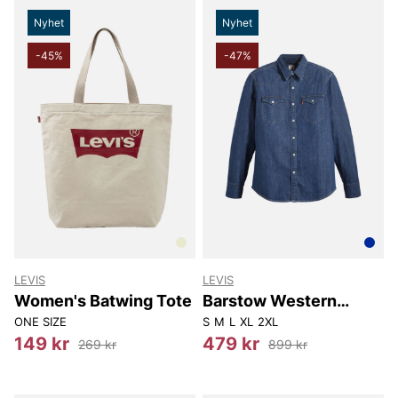
Nyhet
Nyhet
-45%
-47%
LEVIS
LEVIS
Women's Batwing Tote
Barstow Western
Standard
ONE SIZE
S
M
L
XL
2XL
149 kr
479 kr
269 kr
899 kr