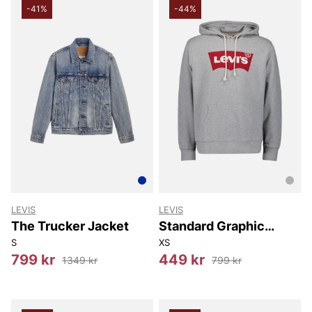
-41%
-44%
LEVIS
LEVIS
The Trucker Jacket
Standard Graphic
Hoodie
S
XS
799 kr
449 kr
1349 kr
799 kr