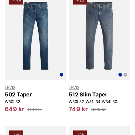
-44%
-42%
LEVIS
LEVIS
502 Taper
512 Slim Taper
W30L32
W30L32
W31L34
W34L30
W38L34
649 kr
749 kr
1149 kr
1299 kr
-44%
-42%