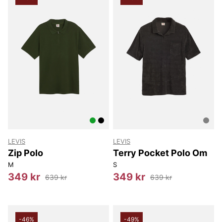
LEVIS
LEVIS
Zip Polo
Terry Pocket Polo Om
M
S
349 kr
349 kr
639 kr
639 kr
-46%
-49%