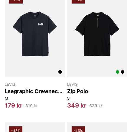
LEVIS
LEVIS
Lsegraphic Crewneck
Zip Polo
Te
M
S
179 kr
349 kr
319 kr
639 kr
-45%
-45%