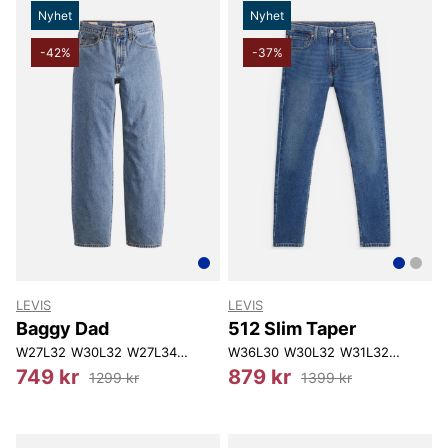
Nyhet
Nyhet
-42%
-37%
LEVIS
LEVIS
Baggy Dad
512 Slim Taper
W27L32
W30L32
W27L34
W28L30
W36L30
W29L32
W30L32
W26L32
W31L32
W27L30
W34L34
W28L3
749 kr
879 kr
1299 kr
1399 kr