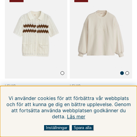
LEVIS
LEVIS
Wt-sweaters
Wt-fleece
Vi använder cookies för att förbättra vår webbplats
XS
S
S
M
och för att kunna ge dig en bättre upplevelse. Genom
499 kr
399 kr
899 kr
799 kr
att fortsätta använda webbplatsen godkänner du
detta.
Läs mer
FILTRERA EFTER
SORTERA EFTER:
Inställningar
Spara alla
-44%
-50%