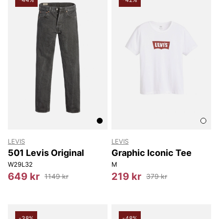
LEVIS
LEVIS
501 Levis Original
Graphic Iconic Tee
W29L32
M
649 kr
219 kr
1149 kr
379 kr
-38%
-48%