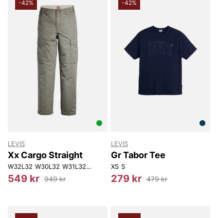
-42%
-42%
LEVIS
LEVIS
Xx Cargo Straight
Gr Tabor Tee
W32L32
W30L32
W31L32
W32L34
XS
W34L32
S
549 kr
279 kr
949 kr
479 kr