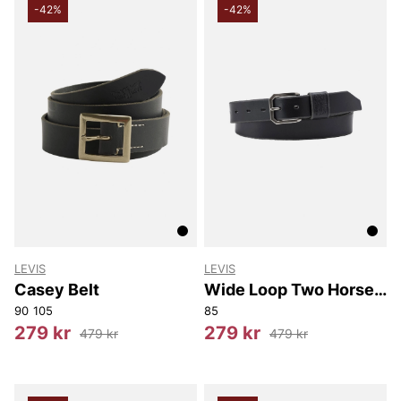
-42%
-42%
LEVIS
LEVIS
Casey Belt
Wide Loop Two Horse
Belt
90
105
85
279 kr
279 kr
479 kr
479 kr