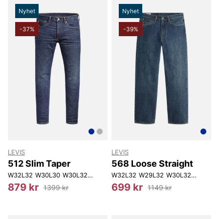
Nyhet
Nyhet
-37%
-39%
LEVIS
LEVIS
512 Slim Taper
568 Loose Straight
W32L32
W30L30
W30L32
W31L30
W32L32
W31L32
W29L32
W33L30
W30L32
W33L32
W30L34
W34L3
879 kr
699 kr
1399 kr
1149 kr