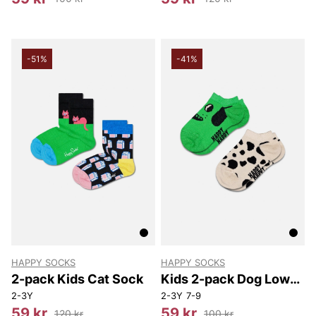
-51%
-41%
HAPPY SOCKS
HAPPY SOCKS
2-pack Kids Cat Sock
Kids 2-pack Dog Low
Socks
2-3Y
2-3Y
7-9
59 kr
59 kr
120 kr
100 kr