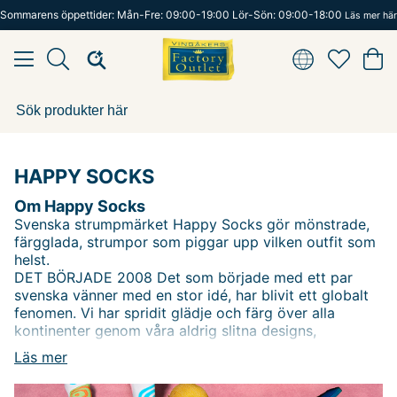
Sommarens öppettider: Mån-Fre: 09:00-19:00 Lör-Sön: 09:00-18:00
Läs mer här
HAPPY SOCKS
Om Happy Socks
Svenska strumpmärket Happy Socks gör mönstrade,
färgglada, strumpor som piggar upp vilken outfit som
helst.
DET BÖRJADE 2008 Det som började med ett par
svenska vänner med en stor idé, har blivit ett globalt
fenomen. Vi har spridit glädje och färg över alla
kontinenter genom våra aldrig slitna designs,
inspirerade av allt från konst, mode och popkultur till
Läs mer
ditt älskade husdjur, din mormors hår och den
ödmjuka men ändå mäktiga hamburgaren.