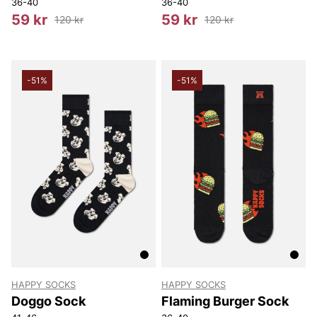
36-40
36-40
59 kr
59 kr
120 kr
120 kr
-51%
-51%
HAPPY SOCKS
HAPPY SOCKS
Doggo Sock
Flaming Burger Sock