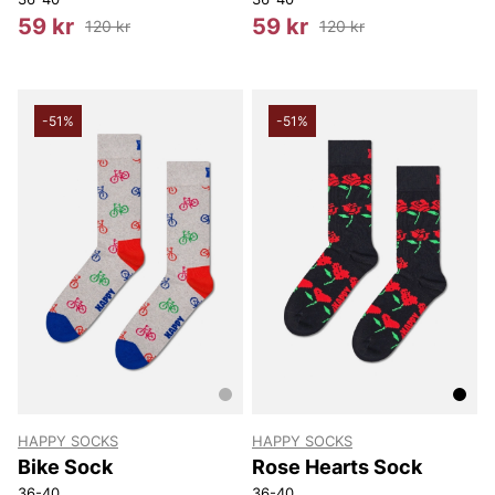
59 kr
59 kr
120 kr
120 kr
-51%
-51%
HAPPY SOCKS
HAPPY SOCKS
Bike Sock
Rose Hearts Sock
36-40
36-40