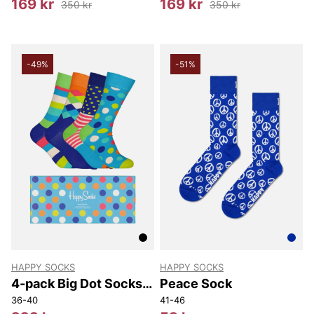
169 kr
169 kr
350 kr
350 kr
-49%
-51%
HAPPY SOCKS
HAPPY SOCKS
4-pack Big Dot Socks
Peace Sock
Gift Set
36-40
41-46