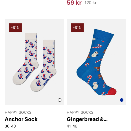
59 kr
120 kr
-51%
-51%
HAPPY SOCKS
HAPPY SOCKS
Anchor Sock
Gingerbread &
Snowman Sock
36-40
41-46