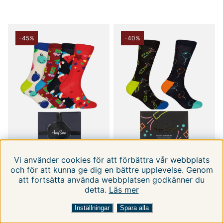
-45%
-40%
Vi använder cookies för att förbättra vår webbplats
och för att kunna ge dig en bättre upplevelse. Genom
att fortsätta använda webbplatsen godkänner du
HAPPY SOCKS
HAPPY SOCKS
detta.
Läs mer
4-pack Holiday Vibes
2-pack You Did It
FILTRERA EFTER
SORTERA EFTER:
Socks Gift Set
Socks Gift Set
36-40
41-46
36-40
Inställningar
Spara alla
249 kr
149 kr
450 kr
250 kr