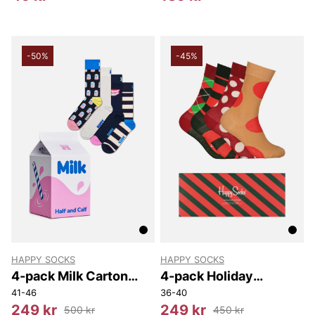
-50%
-45%
HAPPY SOCKS
HAPPY SOCKS
4-pack Milk Carton
4-pack Holiday
Socks Gift Set
Classics Socks Gift
41-46
36-40
Set
249 kr
249 kr
500 kr
450 kr