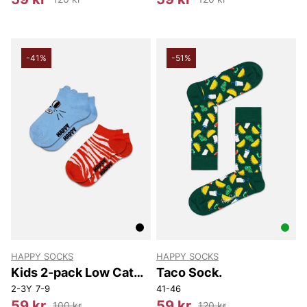
-41%
-51%
HAPPY SOCKS
HAPPY SOCKS
Kids 2-pack Low Cat
Taco Sock.
Socks
2-3Y
7-9
41-46
59 kr
59 kr
100 kr
120 kr