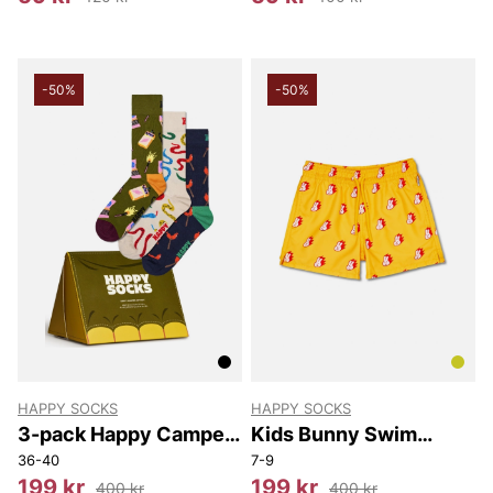
-50%
-50%
HAPPY SOCKS
HAPPY SOCKS
3-pack Happy Camper
Kids Bunny Swim
Socks Gift Set
Shorts
36-40
7-9
199 kr
199 kr
400 kr
400 kr