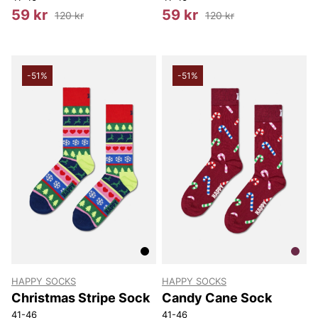
59 kr
59 kr
120 kr
120 kr
-51%
-51%
HAPPY SOCKS
HAPPY SOCKS
Christmas Stripe Sock
Candy Cane Sock
41-46
41-46