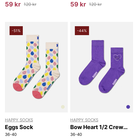
59 kr
59 kr
120 kr
120 kr
-51%
-44%
HAPPY SOCKS
HAPPY SOCKS
Eggs Sock
Bow Heart 1/2 Crew
Sock
36-40
36-40