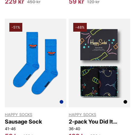
229 kr
59 kr
450 kr
120 kr
-51%
-48%
HAPPY SOCKS
HAPPY SOCKS
Sausage Sock
2-pack You Did It
Socks Gift Set
41-46
36-40