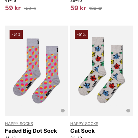
41-46
36-40
59 kr
59 kr
120 kr
120 kr
-51%
-51%
HAPPY SOCKS
HAPPY SOCKS
Faded Big Dot Sock
Cat Sock