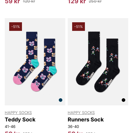
59 kr
129 kr
120 kr
250 kr
-51%
-51%
HAPPY SOCKS
HAPPY SOCKS
Teddy Sock
Runners Sock
41-46
36-40