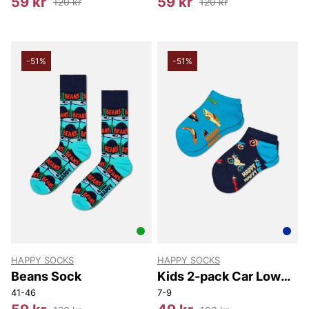
59 kr
59 kr
120 kr
120 kr
-51%
-51%
HAPPY SOCKS
HAPPY SOCKS
Beans Sock
Kids 2-pack Car Low
Socks
41-46
7-9