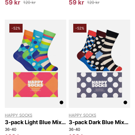
59 kr
59 kr
120 kr
120 kr
-52%
-52%
HAPPY SOCKS
HAPPY SOCKS
3-pack Light Blue Mix
3-pack Dark Blue Mix
Socks Gift Set
Socks Gift Set
36-40
36-40