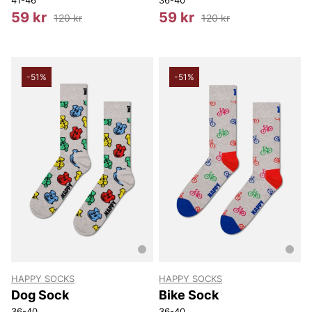
41-46
36-40
59 kr
59 kr
120 kr
120 kr
-51%
-51%
HAPPY SOCKS
HAPPY SOCKS
Dog Sock
Bike Sock
36-40
36-40