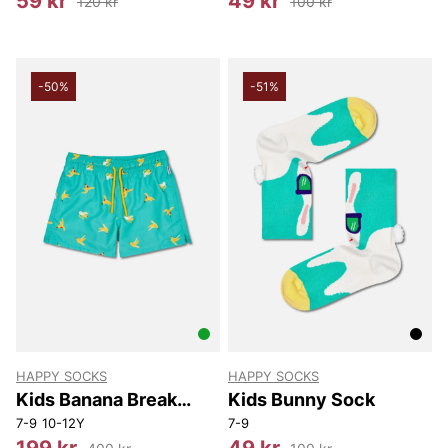
59 kr
49 kr
120 kr
100 kr
-50%
-51%
HAPPY SOCKS
HAPPY SOCKS
Kids Banana Break
Kids Bunny Sock
Swim Shorts
7-9
10-12Y
7-9