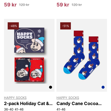
59 kr
59 kr
120 kr
120 kr
-48%
-51%
HAPPY SOCKS
HAPPY SOCKS
2-pack Holiday Cat &
Candy Cane Cocoa
Dog Socks Gift Set
Sock
36-40
41-46
41-46