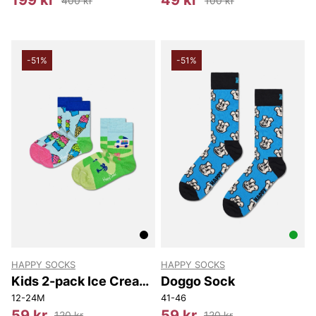
199 kr
49 kr
400 kr
100 kr
-51%
-51%
HAPPY SOCKS
HAPPY SOCKS
Kids 2-pack Ice Cream
Doggo Sock
Socks
12-24M
41-46
59 kr
59 kr
120 kr
120 kr