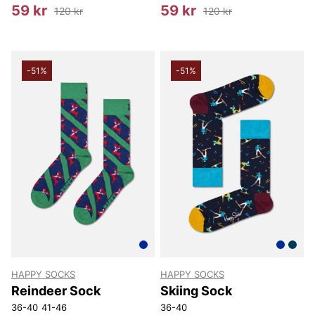
59 kr
59 kr
120 kr
120 kr
-51%
-51%
HAPPY SOCKS
HAPPY SOCKS
Reindeer Sock
Skiing Sock
36-40
41-46
36-40