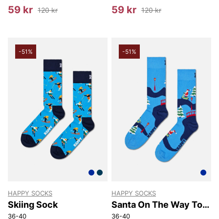
59 kr
59 kr
120 kr
120 kr
-51%
-51%
HAPPY SOCKS
HAPPY SOCKS
Skiing Sock
Santa On The Way To
Work Sock
36-40
36-40