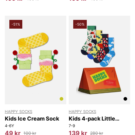
-51%
-50%
HAPPY SOCKS
HAPPY SOCKS
Kids Ice Cream Sock
Kids 4-pack Little
Camper Socks Gift Set
4-6Y
7-9
49 kr
139 kr
100 kr
280 kr