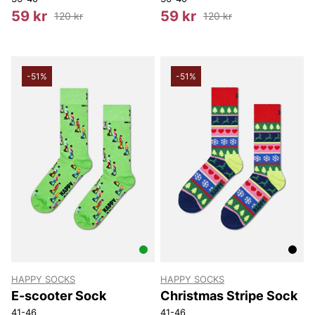
59 kr
59 kr
120 kr
120 kr
-51%
-51%
HAPPY SOCKS
HAPPY SOCKS
E-scooter Sock
Christmas Stripe Sock
41-46
41-46