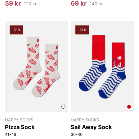
59 kr
69 kr
120 kr
140 kr
-51%
-51%
HAPPY SOCKS
HAPPY SOCKS
Pizza Sock
Sail Away Sock
41-46
36-40