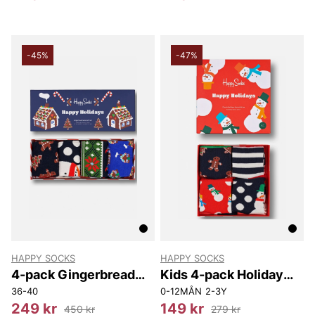
-45%
-47%
HAPPY SOCKS
HAPPY SOCKS
4-pack Gingerbread
Kids 4-pack Holiday
Cookies Socks Gift Set
Socks Gift Set
36-40
0-12MÅN
2-3Y
249 kr
149 kr
450 kr
279 kr