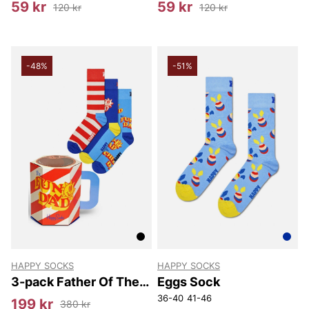
59 kr
59 kr
120 kr
120 kr
-48%
-51%
HAPPY SOCKS
HAPPY SOCKS
3-pack Father Of The
Eggs Sock
Year Socks Gift Set
36-40
41-46
199 kr
380 kr