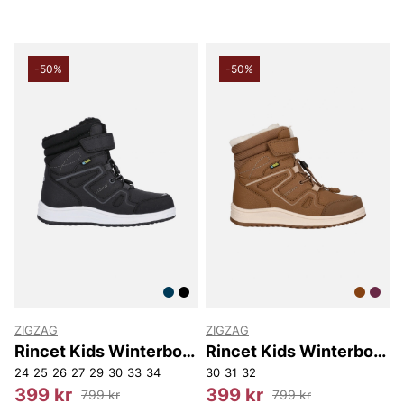
-50%
-50%
ZIGZAG
ZIGZAG
Rincet Kids Winterboot
Rincet Kids Winterboot
WP
WP.
24
25
26
27
29
30
33
34
30
31
32
399 kr
399 kr
799 kr
799 kr