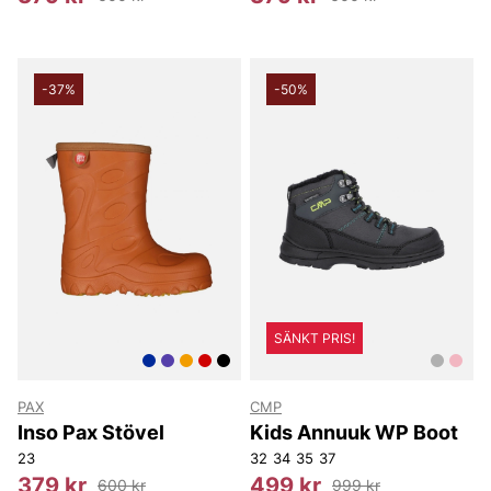
-37%
-50%
SÄNKT PRIS!
PAX
CMP
Inso Pax Stövel
Kids Annuuk WP Boot
23
32
34
35
37
379 kr
499 kr
600 kr
999 kr