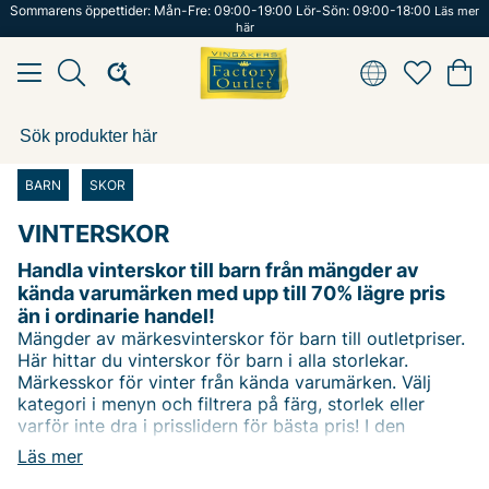
Sommarens öppettider: Mån-Fre: 09:00-19:00 Lör-Sön: 09:00-18:00
Läs mer
här
BARN
SKOR
VINTERSKOR
Handla vinterskor till barn från mängder av
kända varumärken med upp till 70% lägre pris
än i ordinarie handel!
Mängder av märkesvinterskor för barn till outletpriser.
Här hittar du vinterskor för barn i alla storlekar.
Märkesskor för vinter från kända varumärken. Välj
kategori i menyn och filtrera på färg, storlek eller
varför inte dra i prisslidern för bästa pris! I den
7000kvm stora butiken i Vingåker hittar du fler
Läs mer
barnskor från många kända varumärken. Happy