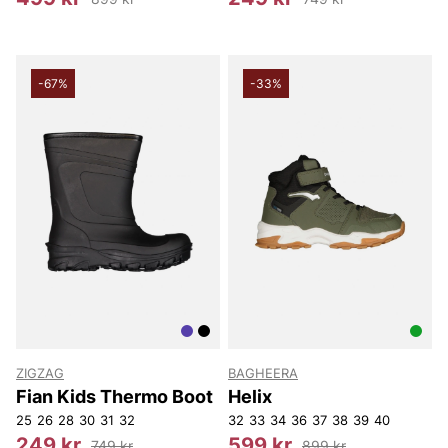
-67%
-33%
ZIGZAG
BAGHEERA
Fian Kids Thermo Boot
Helix
25
26
28
30
31
32
32
33
34
36
37
38
39
40
249 kr
599 kr
749 kr
899 kr