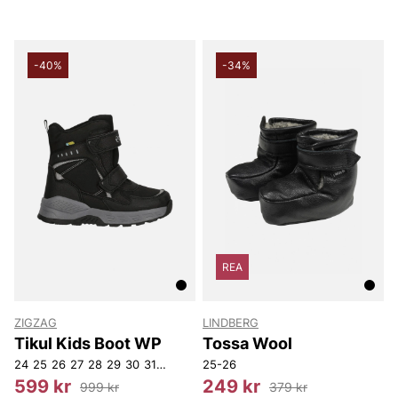
-40%
-34%
REA
ZIGZAG
LINDBERG
Tikul Kids Boot WP
Tossa Wool
24
25
26
27
28
29
30
31
32
25-26
599 kr
249 kr
999 kr
379 kr