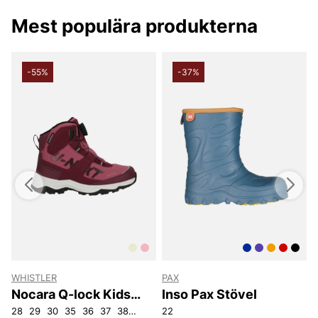
shopping önskar vi på Vingåkers Factory Outlet AB
Mest populära produkterna
-55%
-37%
WHISTLER
PAX
W
Nocara Q-lock Kids
Inso Pax Stövel
Boot WP
28
29
30
35
36
37
38
39
22
2