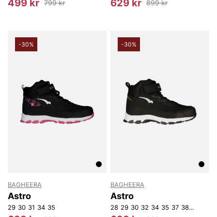
499 kr
629 kr
799 kr
899 kr
-30%
-30%
BAGHEERA
BAGHEERA
Astro
Astro
29
30
31
34
35
28
29
30
32
34
35
37
38
39
40