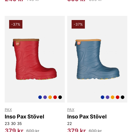
-37%
-37%
PAX
PAX
Inso Pax Stövel
Inso Pax Stövel
23
30
35
22
379 kr
379 kr
600 kr
600 kr