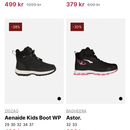
499 kr
379 kr
1099 kr
600 kr
-38%
-30%
ZIGZAG
BAGHEERA
Aenaide Kids Boot WP
Astor.
29
30
32
34
37
32
33