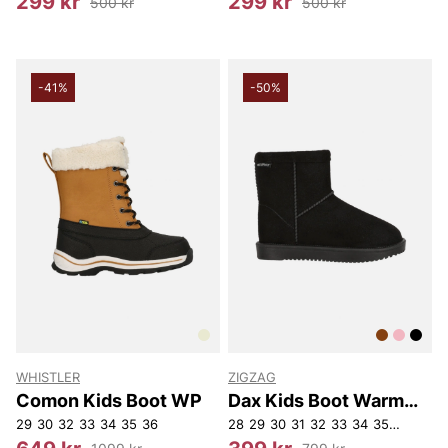
299 kr
299 kr
500 kr
500 kr
-41%
-50%
WHISTLER
ZIGZAG
Comon Kids Boot WP
Dax Kids Boot Warm
WP
29
30
32
33
34
35
36
28
29
30
31
32
33
34
35
36
37
3