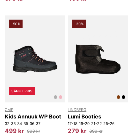
-50%
-30%
SÄNKT PRIS!
CMP
LINDBERG
Kids Annuuk WP Boot
Lumi Booties
32
33
34
35
36
37
17-18
19-20
21-22
25-26
499 kr
279 kr
999 kr
399 kr