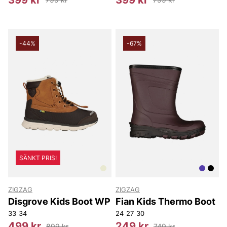
-44%
-67%
SÄNKT PRIS!
ZIGZAG
ZIGZAG
Disgrove Kids Boot WP
Fian Kids Thermo Boot
33
34
24
27
30
499 kr
249 kr
899 kr
749 kr