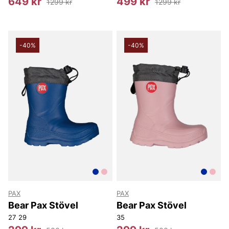
649 kr
499 kr
1299 kr
1299 kr
-40%
-40%
PAX
PAX
Bear Pax Stövel
Bear Pax Stövel
27
29
35