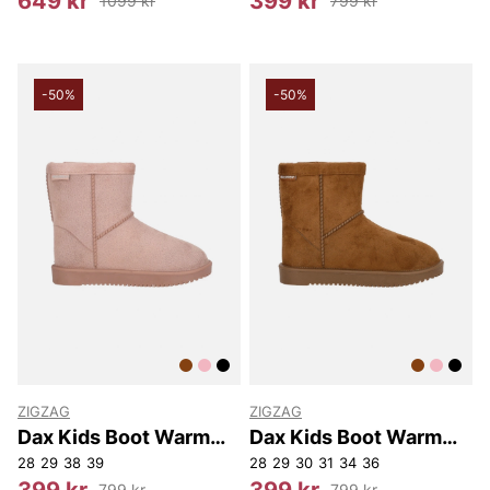
649 kr
399 kr
1099 kr
799 kr
-50%
-50%
ZIGZAG
ZIGZAG
Dax Kids Boot Warm
Dax Kids Boot Warm
WP
WP
28
29
38
39
28
29
30
31
34
36
399 kr
399 kr
799 kr
799 kr