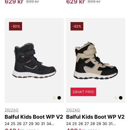
629 kr
629 kr
899 kr
899 kr
-50%
-62%
SÄNKT PRIS!
ZIGZAG
ZIGZAG
Balful Kids Boot WP V2
Balful Kids Boot WP V2
24
25
26
27
29
30
31
34
35
36
24
25
26
27
28
29
30
31
32
35