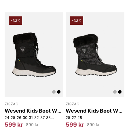
-33%
-33%
ZIGZAG
ZIGZAG
Wesend Kids Boot WP
Wesend Kids Boot WP
V2
V2
24
25
26
30
31
32
37
38
39
25
27
28
599 kr
599 kr
899 kr
899 kr