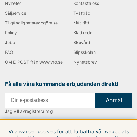
Nyheter
Kontakta oss
Säljservice
Tvättråd
Tillgänglighetsredogörelse
Mät rätt
Policy
Klädkoder
Jobb
Skovård
FAQ
Slipsskolan
OM E-POST från www.vfo.se
Nyhetsbrev
Få alla våra kommande erbjudanden direkt!
Anmäl
Jag vill avregistrera mig
Vi finns i:
Danmark
|
Finland
|
Sverige
Vi använder cookies för att förbättra vår webbplats
Följ oss på våra sociala medier