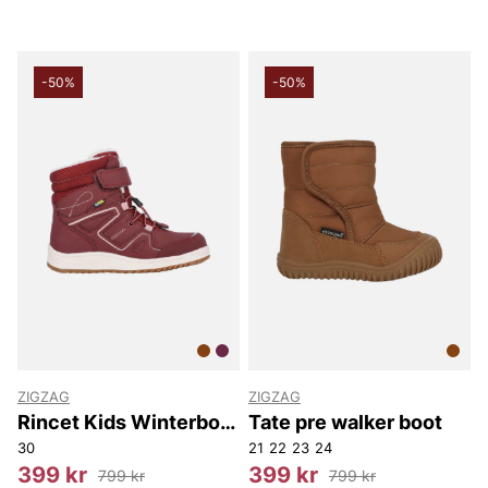
-50%
-50%
ZIGZAG
ZIGZAG
Rincet Kids Winterboot
Tate pre walker boot
WP.
30
21
22
23
24
399 kr
399 kr
799 kr
799 kr