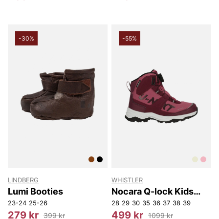
-30%
-55%
LINDBERG
WHISTLER
Lumi Booties
Nocara Q-lock Kids
Boot WP
23-24
25-26
28
29
30
35
36
37
38
39
279 kr
499 kr
399 kr
1099 kr