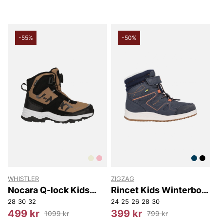
-55%
-50%
WHISTLER
ZIGZAG
Nocara Q-lock Kids
Rincet Kids Winterboot
Boot WP
WP
28
30
32
24
25
26
28
30
499 kr
399 kr
1099 kr
799 kr