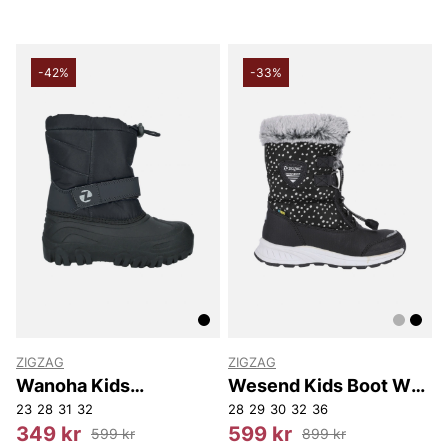
-42%
-33%
ZIGZAG
ZIGZAG
Wanoha Kids
Wesend Kids Boot WP
Snowboot
V2
23
28
31
32
28
29
30
32
36
349 kr
599 kr
599 kr
899 kr