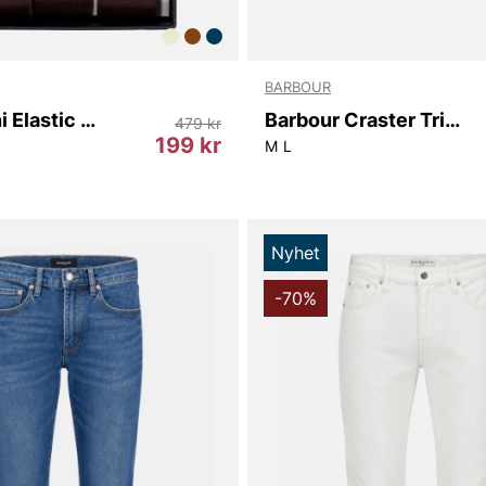
BARBOUR
Zanin | Uni Elastic Braces
Barbour Craster Trilby Summer Hat
479 kr
199 kr
M
L
Nyhet
-70%