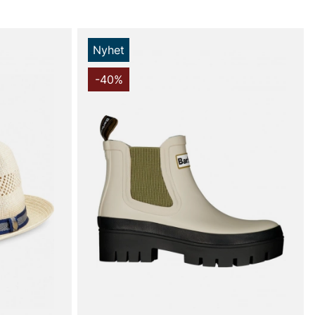
Nyhet
-40%