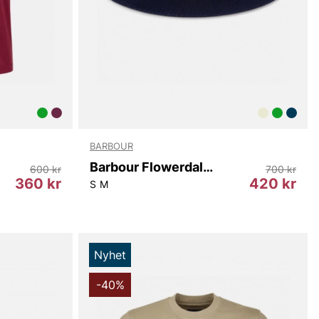
BARBOUR
Barbour Flowerdale Trilby Summer Hat
600 kr
700 kr
360 kr
420 kr
S
M
Nyhet
-40%