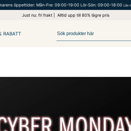
arens öppettider: Mån-Fre: 09:00-19:00 Lör-Sön: 09:00-18:00
Läs 
Just nu: fri frakt | Alltid upp till 80% lägre pris
% RABATT