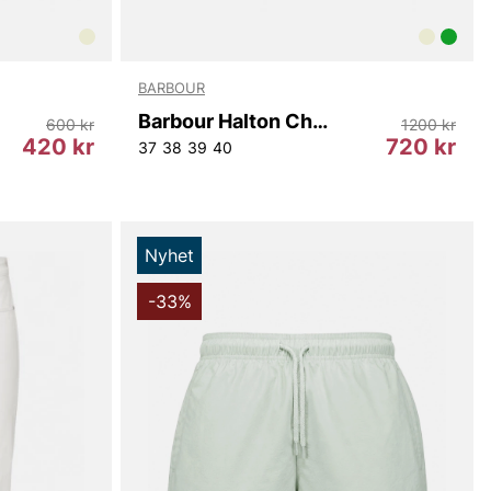
BARBOUR
Barbour Halton Chelsea Welly
600 kr
1200 kr
420 kr
720 kr
37
38
39
40
Nyhet
-33%