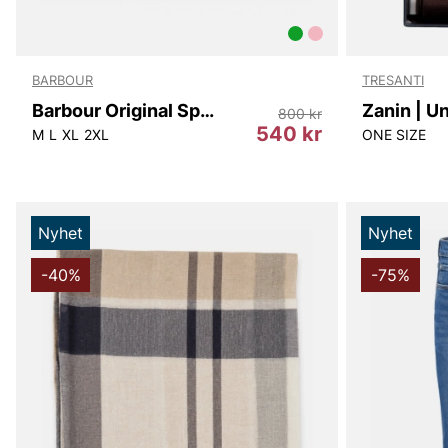
BARBOUR
TRESANTI
Barbour Original Sports Tailored Polo Shirt
800 kr
540 kr
M
L
XL
2XL
ONE SIZE
Nyhet
Nyhet
-40%
-75%