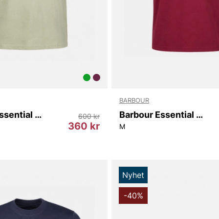
BARBOUR
Barbour Essential Sports T-shirt
Barbour Essential Sports T-shirt
600 kr
360 kr
M
Nyhet
-40%