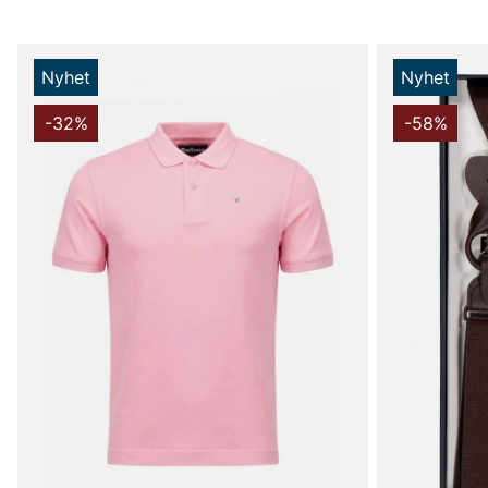
Nyhet
Nyhet
-32%
-58%