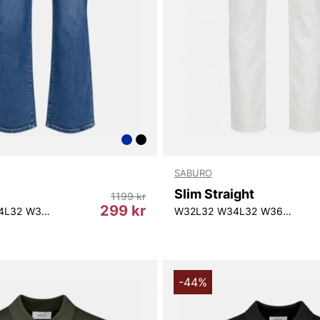
SABURO
Slim Straight
1199 kr
299 kr
4L32
W35L32
W38L32
W34L34
W35L34
W32L32
W36L34
W34L32
W38L34
W36L32
W3
-44%