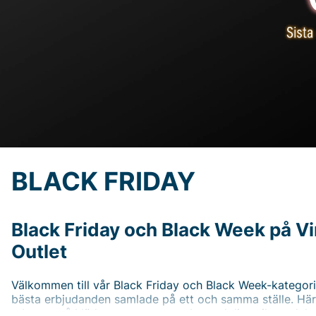
BLACK FRIDAY
Black Friday och Black Week på V
Outlet
Välkommen till vår Black Friday och Black Week-kategori,
bästa erbjudanden samlade på ett och samma ställe. Här 
rabatter på kläder, accessoarer, skor och livsstilsproduk