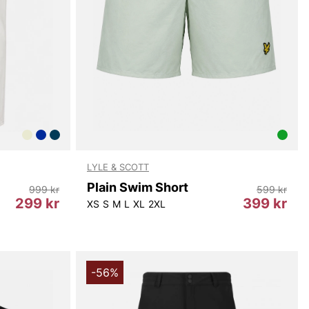
LYLE & SCOTT
Plain Swim Short
999 kr
599 kr
299 kr
399 kr
2L34
W33L34
XS
S
M
L
XL
2XL
-56%