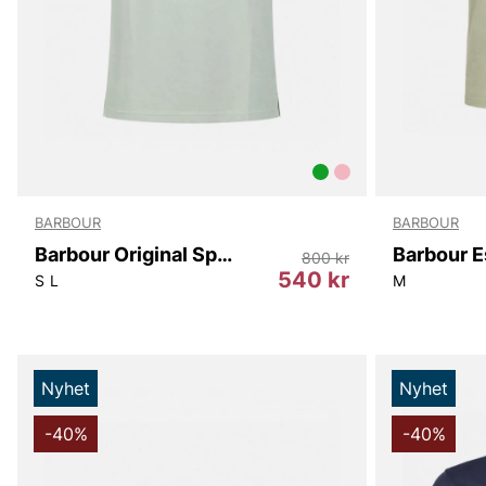
BARBOUR
BARBOUR
Barbour Original Sports Tailored Polo Shirt
800 kr
540 kr
S
L
M
Nyhet
Nyhet
-40%
-40%