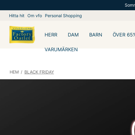
Somm
Hitta hit
Om vfo
Personal Shopping
HERR
DAM
BARN
ÖVER 65
VARUMÄRKEN
HEM
/
BLACK FRIDAY