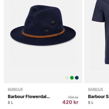
BARBOUR
BARBOUR
Barbour Flowerdale Trilby Summer Hat
700 kr
420 kr
S
L
S
L