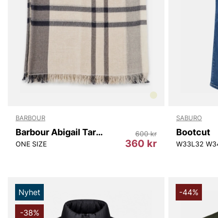
BARBOUR
SABURO
Barbour Abigail Tartan Scarf
Bootcut
600 kr
360 kr
ONE SIZE
W33L32
W3
Nyhet
-44%
-38%