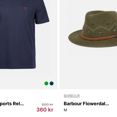
BARBOUR
Barbour Sports Relaxed T-shirt
Barbour Flowerdale Trilby Summer Hat
600 kr
360 kr
M