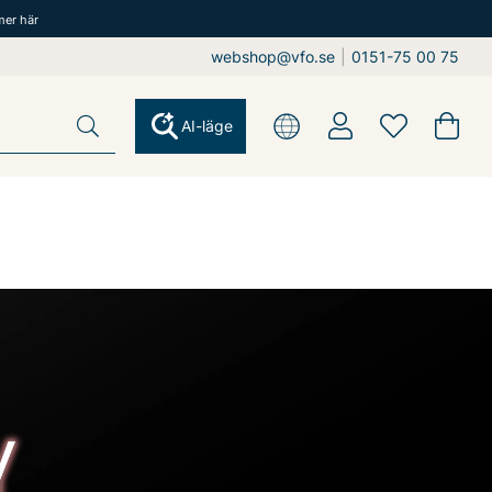
mer här
webshop@vfo.se
|
0151-75 00 75
AI-läge