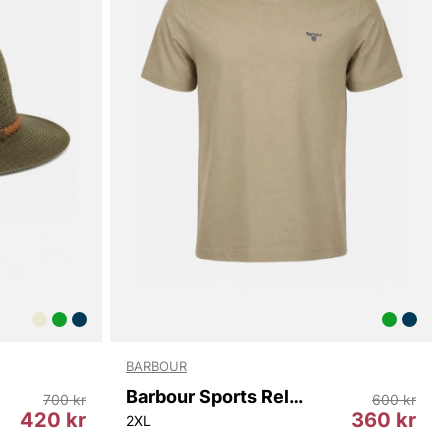
BARBOUR
Barbour Sports Relaxed T-shirt
700 kr
600 kr
420 kr
360 kr
2XL