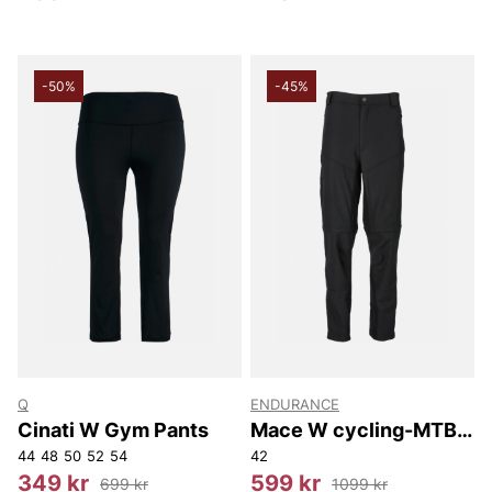
-50%
-45%
Q
ENDURANCE
Cinati W Gym Pants
Mace W cycling-MTB
zip off Pants
44
48
50
52
54
42
349 kr
599 kr
699 kr
1099 kr