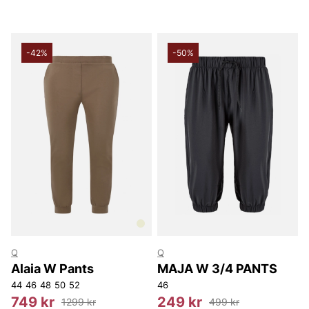
-42%
-50%
Q
Q
Alaia W Pants
MAJA W 3/4 PANTS
44
46
48
50
52
46
749 kr
249 kr
1299 kr
499 kr