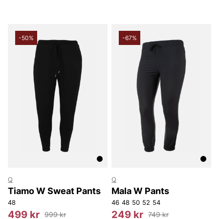
-50%
-67%
Q
Q
Tiamo W Sweat Pants
Mala W Pants
48
46
48
50
52
54
499 kr
249 kr
999 kr
749 kr