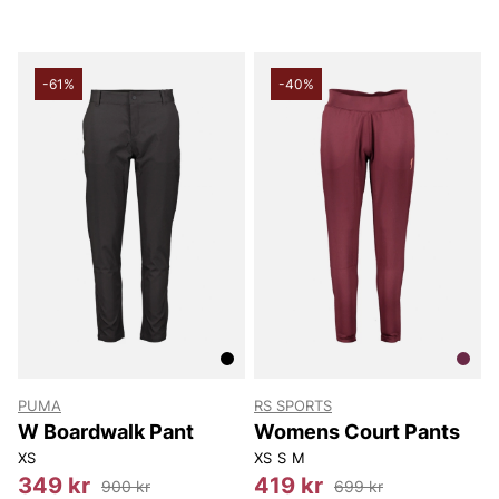
-61%
-40%
PUMA
RS SPORTS
W Boardwalk Pant
Womens Court Pants
XS
XS
S
M
349 kr
419 kr
900 kr
699 kr