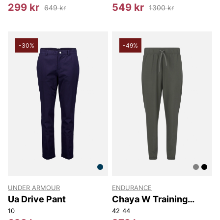
299 kr
549 kr
649 kr
1300 kr
-30%
-49%
UNDER ARMOUR
ENDURANCE
Ua Drive Pant
Chaya W Training
Pants
10
42
44