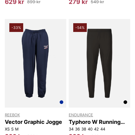
629 kr
279 kr
899 kr
549 kr
-33%
-54%
REEBOK
ENDURANCE
Vector Graphic Jogge
Typhoro W Running
Pants
XS
S
M
34
36
38
40
42
44