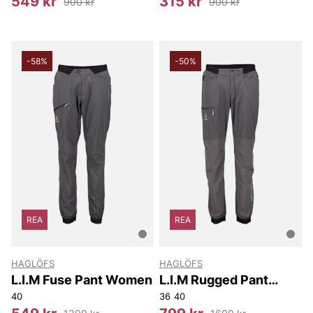
549 kr
315 kr
900 kr
900 kr
-58%
-50%
REA
REA
HAGLÖFS
HAGLÖFS
L.I.M Fuse Pant Women
L.I.M Rugged Pant
Women
40
36
40