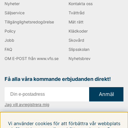
Nyheter
Kontakta oss
Säljservice
Tvättråd
Tillgänglighetsredogörelse
Mät rätt
Policy
Klädkoder
Jobb
Skovård
FAQ
Slipsskolan
OM E-POST från www.vfo.se
Nyhetsbrev
Få alla våra kommande erbjudanden direkt!
Anmäl
Jag vill avregistrera mig
Vi finns i:
Danmark
|
Finland
|
Sverige
Vi använder cookies för att förbättra vår webbplats