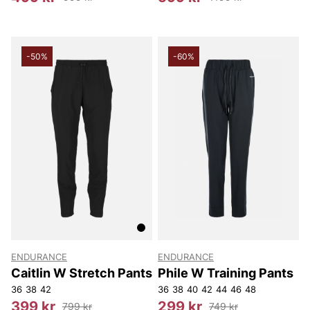
-50%
-60%
ENDURANCE
ENDURANCE
Caitlin W Stretch Pants
Phile W Training Pants
36
38
42
36
38
40
42
44
46
48
399 kr
299 kr
799 kr
749 kr