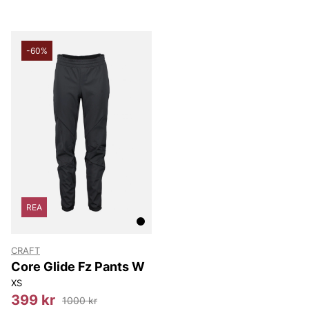
-60%
REA
CRAFT
Core Glide Fz Pants W
XS
399 kr
1000 kr