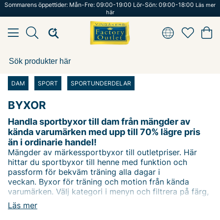
Sommarens öppettider: Mån-Fre: 09:00-19:00 Lör-Sön: 09:00-18:00
Läs mer
här
DAM
SPORT
SPORTUNDERDELAR
BYXOR
Handla sportbyxor till dam från mängder av
kända varumärken med upp till 70% lägre pris
än i ordinarie handel!
Mängder av märkessportbyxor till outletpriser. Här
hittar du sportbyxor till henne med funktion och
passform för bekväm träning alla dagar i
veckan. Byxor för träning och motion från kända
varumärken. Välj kategori i menyn och filtrera på färg,
storlek eller varför inte dra i prisslidern för bästa pris! I
Läs mer
den 7000kvm stora butiken i Vingåker hittar du