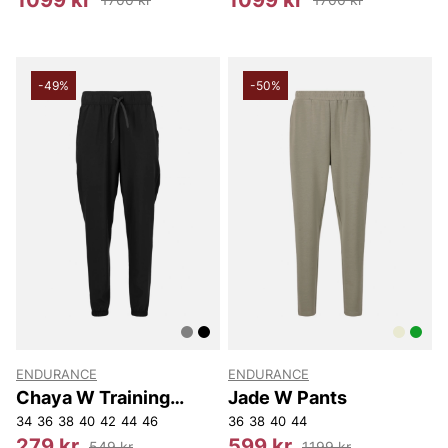
-49%
-50%
ENDURANCE
ENDURANCE
Chaya W Training
Jade W Pants
Pants
34
36
38
40
42
44
46
36
38
40
44
279 kr
599 kr
549 kr
1199 kr