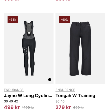
-58%
-60%
ENDURANCE
ENDURANCE
Jayne W Long Cycling
Tengah W Training
Tights w BIB XQL
36
40
42
36
46
499 kr
279 kr
1199 kr
699 kr