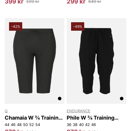
399 kr
299 kr
599 kr
649 kr
-42%
-49%
Q
ENDURANCE
Chamaia W ¾ Training
Phile W ¾ Training
Pants
Pants
44
46
48
50
52
54
36
38
40
42
46