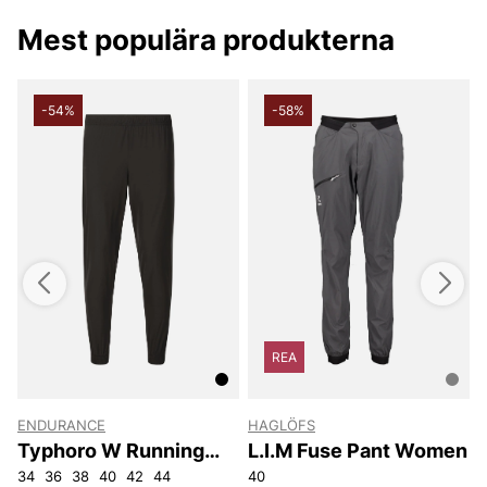
fler märkesbyxor från många kända varumärken.
Happy shopping önskar vi på Vingåkers Factory
Mest populära produkterna
Outlet AB
-54%
-58%
REA
ENDURANCE
HAGLÖFS
Typhoro W Running
L.I.M Fuse Pant Women
Pants
34
36
38
40
42
44
40
4