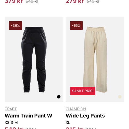
379 kr
279 kr
649 kr
549 kr
-39%
-65%
SÄNKT PRIS!
CRAFT
CHAMPION
Warm Train Pant W
Wide Leg Pants
XS
S
M
XL