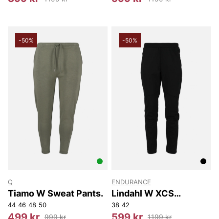
-50%
-50%
Q
ENDURANCE
Tiamo W Sweat Pants.
Lindahl W XCS
Windblock Pants
44
46
48
50
38
42
499 kr
599 kr
999 kr
1199 kr