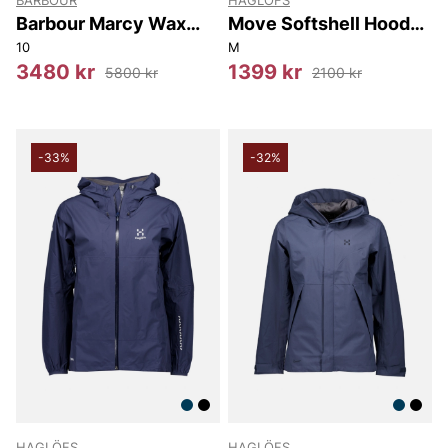
BARBOUR
HAGLÖFS
Barbour Marcy Wax
Move Softshell Hood
Parka
Women
10
M
3480 kr
1399 kr
5800 kr
2100 kr
-33%
-32%
HAGLÖFS
HAGLÖFS