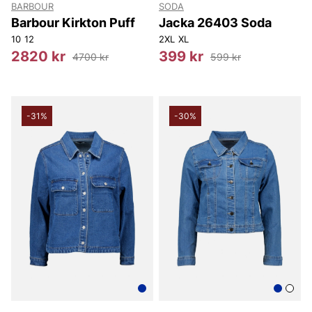
BARBOUR
SODA
Barbour Kirkton Puff
Jacka 26403 Soda
10
12
2XL
XL
2820 kr
399 kr
4700 kr
599 kr
-31%
-30%