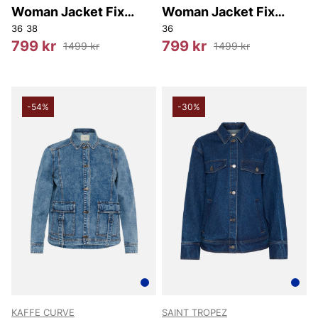
Woman Jacket Fix
Woman Jacket Fix
Hood
Hood
36
38
36
799 kr
799 kr
1499 kr
1499 kr
-54%
-30%
KAFFE CURVE
SAINT TROPEZ