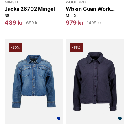
MINGEL
WOODBIRD
Jacka 26702 Mingel
Wbkin Guan Work
Jacket
36
M
L
XL
489 kr
979 kr
699 kr
1499 kr
-50%
-66%