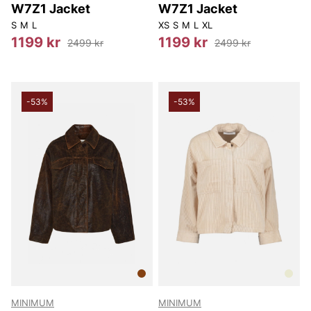
W7Z1 Jacket
W7Z1 Jacket
S
M
L
XS
S
M
L
XL
1199 kr
1199 kr
2499 kr
2499 kr
-53%
-53%
MINIMUM
MINIMUM