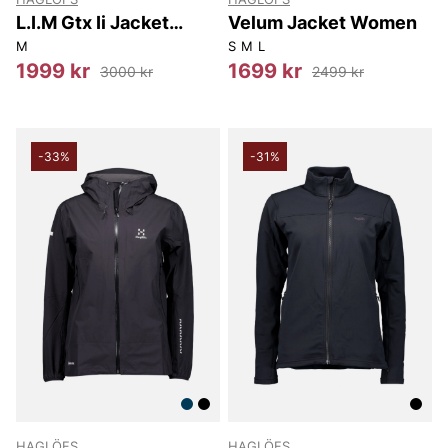
L.I.M Gtx Ii Jacket
Velum Jacket Women
Women
M
S
M
L
1999 kr
1699 kr
3000 kr
2499 kr
-33%
-31%
HAGLÖFS
HAGLÖFS