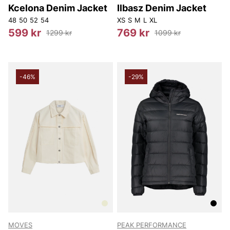
Kcelona Denim Jacket
Ilbasz Denim Jacket
48
50
52
54
XS
S
M
L
XL
599 kr
769 kr
1299 kr
1099 kr
-46%
-29%
MOVES
PEAK PERFORMANCE