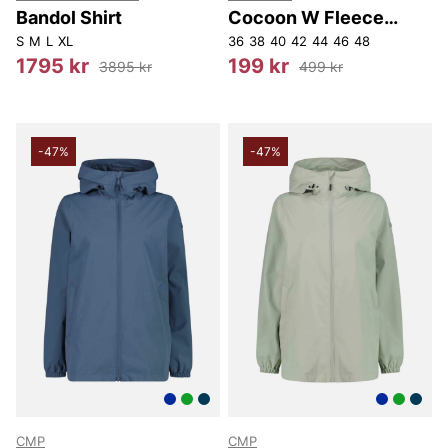
Bandol Shirt
Cocoon W Fleece
Jacket.
S
M
L
XL
36
38
40
42
44
46
48
1795 kr
199 kr
3895 kr
499 kr
-47%
-47%
CMP
CMP