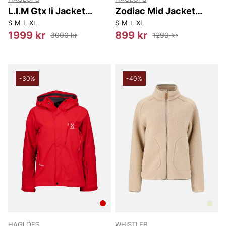
L.I.M Gtx Ii Jacket
Zodiac Mid Jacket
Women
Women
S
M
L
XL
S
M
L
XL
1999 kr
899 kr
3000 kr
1299 kr
-30%
-40%
HAGLÖFS
WHISTLER