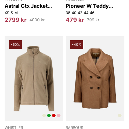
Astral Gtx Jacket
Pioneer W Teddy
Women
Fleece Jacket
XS
S
M
38
40
42
44
46
2799 kr
479 kr
4000 kr
799 kr
-60%
-40%
WHISTLER
BARBOUR