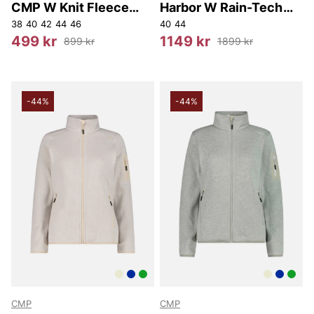
CMP W Knit Fleece
Harbor W Rain-Tech
Jacket.
Jacket W-PRO 20000
38
40
42
44
46
40
44
499 kr
1149 kr
899 kr
1899 kr
-44%
-44%
CMP
CMP