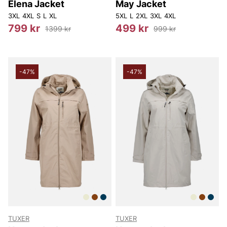
Elena Jacket
May Jacket
3XL
4XL
S
L
XL
5XL
L
2XL
3XL
4XL
799 kr
499 kr
1399 kr
999 kr
-47%
-47%
TUXER
TUXER