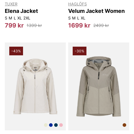
TUXER
HAGLÖFS
Elena Jacket
Velum Jacket Women
S
M
L
XL
2XL
S
M
L
XL
799 kr
1699 kr
1399 kr
2499 kr
-43%
-30%