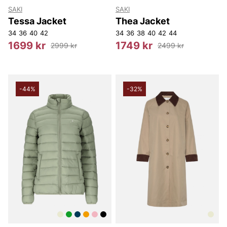
SAKI
SAKI
Tessa Jacket
Thea Jacket
34
36
40
42
34
36
38
40
42
44
1699 kr
1749 kr
2999 kr
2499 kr
-44%
-32%