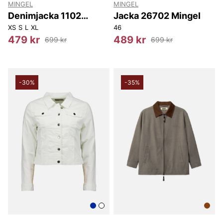
MINGEL
MINGEL
Denimjacka 1102
Jacka 26702 Mingel
Mingel
XS
S
L
XL
46
479 kr
489 kr
699 kr
699 kr
-30%
-35%