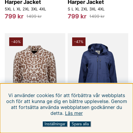
Harper Jacket
Harper Jacket
5XL
L
XL
2XL
3XL
4XL
S
L
XL
2XL
3XL
4XL
799 kr
799 kr
1499 kr
1499 kr
-40%
-47%
Vi använder cookies för att förbättra vår webbplats
och för att kunna ge dig en bättre upplevelse. Genom
att fortsätta använda webbplatsen godkänner du
detta.
Läs mer
FILTRERA EFTER
SORTERA EFTER:
Inställningar
Spara alla
SAKI
TUXER