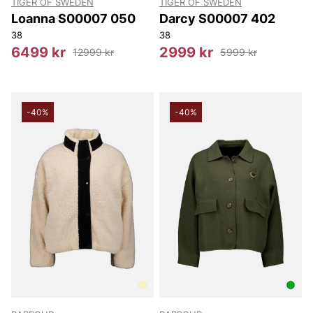
TIGER OF SWEDEN
TIGER OF SWEDEN
Loanna S00007 050
Darcy S00007 402
38
38
6499 kr
2999 kr
12999 kr
5999 kr
-40%
-40%