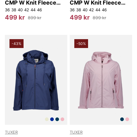
CMP W Knit Fleece
CMP W Knit Fleece
Jacket.
Jacket.
36
38
40
42
44
46
36
38
40
42
44
46
499 kr
499 kr
899 kr
899 kr
-43%
-50%
TUXER
TUXER