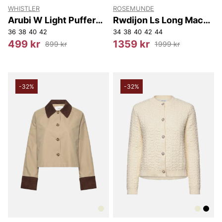
WHISTLER
ROSEMUNDE
Arubi W Light Puffer
Rwdijon Ls Long Mac
Jacket
Coat
36
38
40
42
34
38
40
42
44
499 kr
1359 kr
899 kr
1999 kr
-32%
-32%