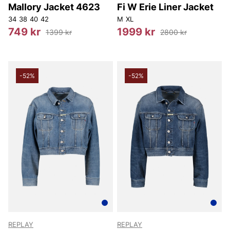
Mallory Jacket 4623
Fi W Erie Liner Jacket
34
38
40
42
M
XL
749 kr
1999 kr
1399 kr
2800 kr
-52%
-52%
REPLAY
REPLAY