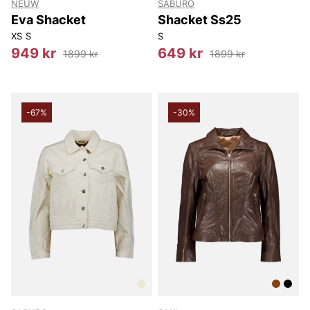
NEUW
SABURO
Eva Shacket
Shacket Ss25
XS
S
S
949 kr
649 kr
1899 kr
1899 kr
-67%
-30%