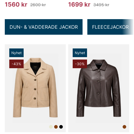
1560 kr
1699 kr
2600 kr
3495 kr
DUN- & VADDERADE JACKOR
FLEECEJACKOR
Nyhet
Nyhet
-43%
-30%