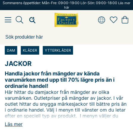
Sommarens öppettider: Mån-Fre: 09:00-19:00 Lör-Sön: 09:00-18:00
Läs mer
här
DAM
KLÄDER
YTTERKLÄDER
JACKOR
Handla jackor från mängder av kända
varumärken med upp till 70% lägre pris än i
ordinarie handel!
Här hittar du damjackor från mängder av olika
varumärken. Outletpriser på mängder av jackor. I vår
outlet hittar du snygga märkesjackor till bättre pris än
i ordinarie handel. Välj i menyn till vänster om du letar
efter en speciell typ av produkt. I menyn väljer du
enkelt vilken typ av produkt du letar efter. Eller
Läs mer
använd vårt filter för att filtrera på ditt