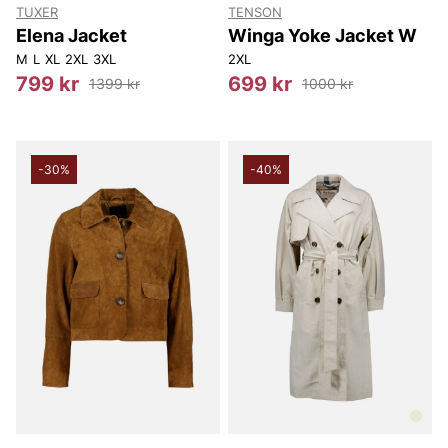
TUXER
TENSON
Elena Jacket
Winga Yoke Jacket W
M
L
XL
2XL
3XL
2XL
799 kr
699 kr
1399 kr
1000 kr
-30%
-40%