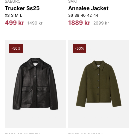
SABURO
SAKI
Trucker Ss25
Annalee Jacket
XS
S
M
L
36
38
40
42
44
499 kr
1889 kr
1499 kr
2699 kr
-50%
-50%