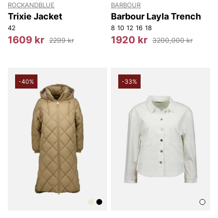
ROCKANDBLUE
BARBOUR
Trixie Jacket
Barbour Layla Trench
42
8
10
12
16
18
1609 kr
1920 kr
2299 kr
3200,000 kr
-40%
-33%