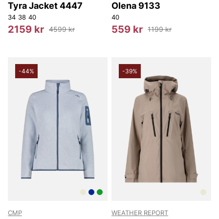
Tyra Jacket 4447
Olena 9133
34
38
40
40
2159 kr
559 kr
4599 kr
1199 kr
-44%
-39%
CMP
WEATHER REPORT