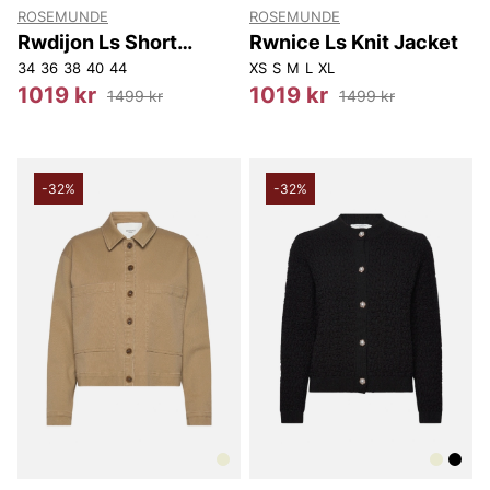
ROSEMUNDE
ROSEMUNDE
Rwdijon Ls Short
Rwnice Ls Knit Jacket
Jacket
34
36
38
40
44
XS
S
M
L
XL
1019 kr
1019 kr
1499 kr
1499 kr
-32%
-32%