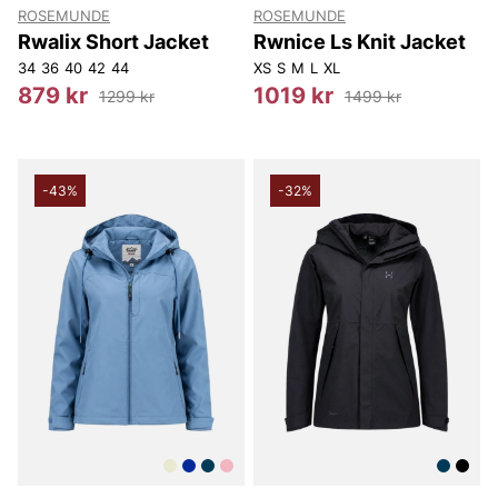
ROSEMUNDE
ROSEMUNDE
Rwalix Short Jacket
Rwnice Ls Knit Jacket
34
36
40
42
44
XS
S
M
L
XL
879 kr
1019 kr
1299 kr
1499 kr
-43%
-32%