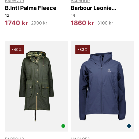
BARBOUR
BARBOUR
B.Intl Palma Fleece
Barbour Leonie
Overshirt
12
14
1740 kr
1860 kr
2900 kr
3100 kr
-40%
-33%