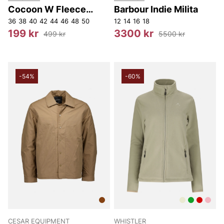
Cocoon W Fleece
Barbour Indie Milita
Jacket.
36
38
40
42
44
46
48
50
12
14
16
18
199 kr
3300 kr
499 kr
5500 kr
-54%
-60%
CESAR EQUIPMENT
WHISTLER