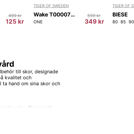
TIGER OF SWEDEN
TIGER OF 
Wake T00007 10N
BIESE
499 kr
599 kr
125 kr
349 kr
ONE
80
85
90
vård
behör till skor, designade
å kvalitet och
ll ta hand om sina skor och
rdsmarknaden. Genom att
etoder säkerställer de att
 för planeten. Varje produkt
der och ge långvarig