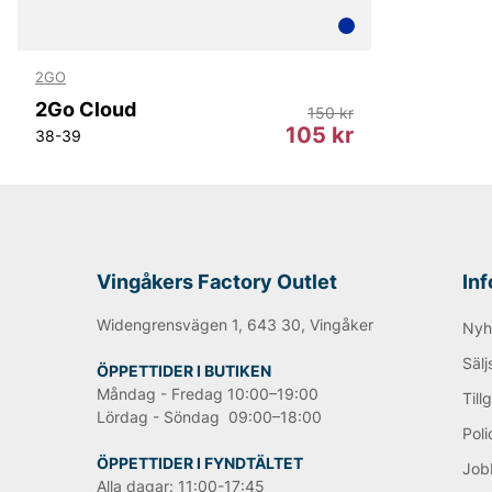
enklare och mer effektiv. Genom att erbjuda högkvalitati
varumärket skapat en lojal kundbas som värdesätter både
2gos hemsida för att upptäcka deras senaste sortiment a
du kan förbättra din skovård idag.
2GO
2Go Cloud
150 kr
Andra populära varumärken:
105 kr
38-39
LEE
NN07
Tiger of Sweden
Replay
Oscar Jacobson
Vingåkers Factory Outlet
In
Björn Borg
Widengrensvägen 1, 643 30, Vingåker
Nyh
Sälj
ÖPPETTIDER I BUTIKEN
Måndag - Fredag 10:00–19:00
Till
Lördag - Söndag 09:00–18:00
Poli
ÖPPETTIDER I FYNDTÄLTET
Job
Alla dagar: 11:00-17:45