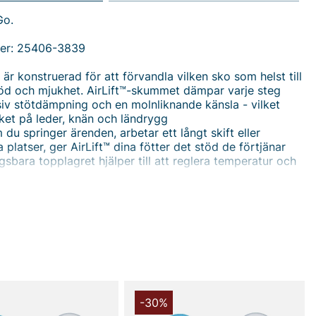
Go.
er: 25406-3839
är konstruerad för att förvandla vilken sko som helst till
öd och mjukhet. AirLift™-skummet dämpar varje steg
v stötdämpning och en molnliknande känsla - vilket
ket på leder, knän och ländrygg
du springer ärenden, arbetar ett långt skift eller
 platser, ger AirLift™ dina fötter det stöd de förtjänar
gsbara topplagret hjälper till att reglera temperatur och
 håller dina fötter svala och torra, medan det ergonomiska
h hälkonturen ger riktat stöd och bibehåller naturlig
g
ex
ån Goodstep är konstruerad för att förvandla vilken sko
ll en oas av stöd och mjukhet. AirLift™-skummet ger
ötdämpning och en molnlik känsla i varje steg, vilket
 att minska trycket på leder, knä och ländrygg. Oavsett om
renden, arbetar ett långt skift eller utforskar nya platser,
-30%