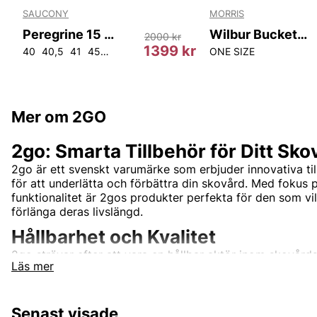
SAUCONY
MORRIS
Peregrine 15 Gtx Men
Wilbur Bucket Hat
2000 kr
r
1399 kr
40
40,5
41
45
46
ONE SIZE
Mer om 2GO
2go: Smarta Tillbehör för Ditt Sko
2go är ett svenskt varumärke som erbjuder innovativa till
för att underlätta och förbättra din skovård. Med fokus p
funktionalitet är 2gos produkter perfekta för den som vi
förlänga deras livslängd.
Hållbarhet och Kvalitet
2go strävar efter att vara en hållbar aktör inom skovå
Läs mer
använda miljövänliga material och effektiva produktionsm
deras tillbehör inte bara är bra för dina skor, utan också
är noggrant utformad för att möta höga kvalitetsstandar
Senast visade
prestanda.