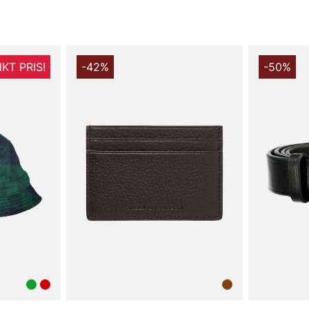
KT PRIS!
-42%
-50%