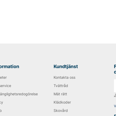
va lösningar har
 stil och hållbarhet. Besök
v skotillbehör och se hur
formation
Kundtjänst
eter
Kontakta oss
service
Tvättråd
gänglighetsredogörelse
Mät rätt
J
cy
Klädkoder
V
b
Skovård