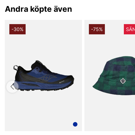
Andra köpte även
-30%
-75%
SÄN