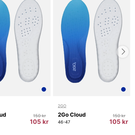
d fötterna det stöd de förtjänar. Det andningsbara
rbetar med kroppens svett- och temperaturreglering så
 förblir svala och torra, samtidigt som det ergonomiska
h hälkonturen ger riktat stöd och behåller en naturlig
 Sulorna är unisex, vilket gör dem kompatibla med ett
av skor och fottyper utan att kompromissa med
ort sagt erbjuder 2Go Cloud ett genomtänkt, effektivt
sign som fokuserar på funktion, hållbarhet och en
levelse bakom varje steg.
du handlar i vår webbshop. Besök oss även i vår butik i
s mer på
www.vfo.se
2GO
ud
2Go Cloud
150 kr
150 kr
105 kr
105 kr
46-47