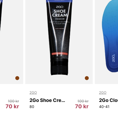
ger 2Go Clou
topplagret a
att fötterna
fotvalvet oc
fotposition.
brett urval 
komforten. K
stöd i en de
behaglig upp
Tack för att 
Vingåker.
Lä
2GO
2GO
2Go Shoe Cream Tube
2Go Clo
100 kr
100 kr
70 kr
70 kr
80
40-41