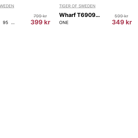
SWEDEN
TIGER OF SWEDEN
Wharf T69097 403
799 kr
599 kr
399 kr
349 kr
95
100
105
ONE