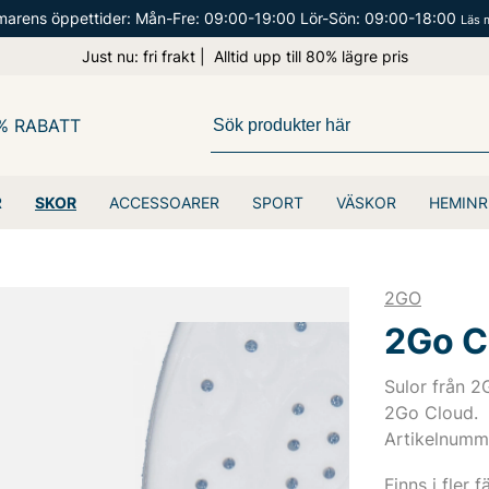
arens öppettider: Mån-Fre: 09:00-19:00 Lör-Sön: 09:00-18:00
Läs 
Just nu: fri frakt | Alltid upp till 80% lägre pris
% RABATT
R
SKOR
ACCESSOARER
SPORT
VÄSKOR
HEMINR
2GO
2Go C
Sulor från 2
2Go Cloud.
Artikelnumm
Finns i fler f