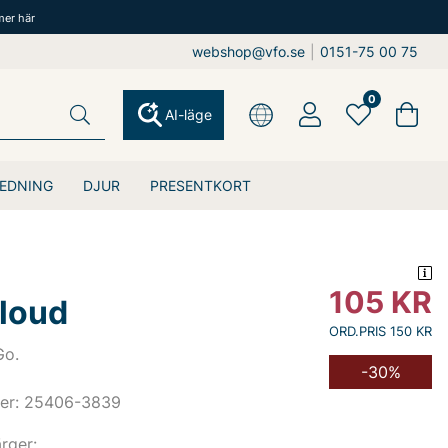
mer här
webshop@vfo.se
|
0151-75 00 75
0
AI-läge
EDNING
DJUR
PRESENTKORT
105
KR
loud
ORD.PRIS 150 KR
Go.
-30%
er: 25406-3839
ärger: