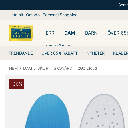
Somm
Hitta hit
Om vfo
Personal Shopping
HERR
DAM
BARN
ÖVER 65
VARUMÄRKEN
TRENDANDE
ÖVER 65% RABATT
NYHETER
KLÄDE
HEM
/
DAM
/
SKOR
/
SKOVÅRD
/
2Go Cloud
-30%