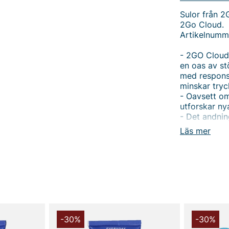
Sulor från 2
2Go Cloud.
Artikelnumm
- 2GO Cloud 
en oas av st
med responsi
minskar tryc
- Oavsett om 
utforskar nya
- Det andnin
fukt, vilket
Läs mer
fotvalvet oc
positionerin
- Sulor unis
2Go Cloud fr
som helst ti
responsiv st
hjälper till
du springer ä
-30%
-30%