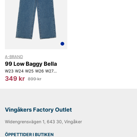
Andra populära varumärken:
LEE
NN07
Tiger of Sweden
Replay
Oscar Jacobson
A-BRAND
Björn Borg
99 Low Baggy Bella
W23
W24
W25
W26
W27
W28
349 kr
899 kr
Vingåkers Factory Outlet
Widengrensvägen 1, 643 30, Vingåker
ÖPPETTIDER I BUTIKEN