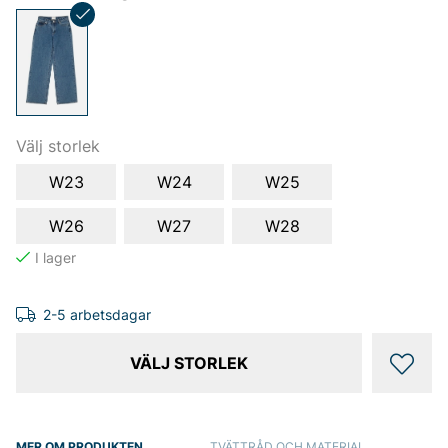
Välj storlek
W23
W24
W25
W26
W27
W28
2-5 arbetsdagar
VÄLJ STORLEK
MER OM PRODUKTEN
TVÄTTRÅD OCH MATERIAL