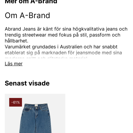
Mer om A-Brand
Om A-Brand
Abrand Jeans är känt för sina högkvalitativa jeans och
trendig streetwear med fokus på stil, passform och
hållbarhet.
Varumärket grundades i Australien och har snabbt
etablerat sig på marknaden för jeansmode med sina
moderna snitt och slitstarka material.
Läs mer
Abrand erbjuder ett brett sortiment av jeans i olika
stilar – från klassiska raka ben till skinny jeans och
utsvängda modeller, designade för att passa alla
Senast visade
kroppsformer.
Bootcut, baggy, straight, slim eller relaxed fit - ja
modellerna är många. Du hittar också överdelar som
bland annat sweatshirts, hoodies och linnen till både
-61%
herr och dam.
Hos Vingåkers Factory Outlet hittar du Abrand-
produkter till outletpriser, med möjligheten att
investera i jeansmode som kombinerar stil och kvalitet
till ett förmånligt pris.