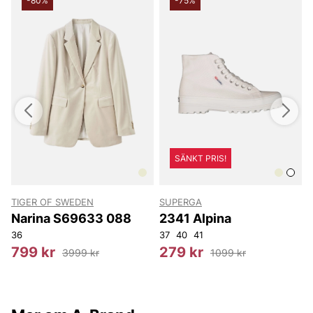
-80%
-75%
SÄNKT PRIS!
TIGER OF SWEDEN
SUPERGA
T
Narina S69633 088
2341 Alpina
36
37
40
41
3
799 kr
279 kr
3999 kr
1099 kr