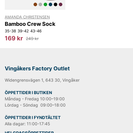
tidlös stil.
Informationen är tagen från leverantörens egen
AMANDA CHRISTENSEN
hemsida*
Bamboo Crew Sock
35-38
39-42
43-46
Happy shopping önskar vi på Vingåkers Factory
169 kr
249 kr
Outlet AB!
Andra populära varumärken:
Vingåkers Factory Outlet
Widengrensvägen 1, 643 30, Vingåker
LEE
NN07
ÖPPETTIDER I BUTIKEN
Tiger of Sweden
Måndag - Fredag 10:00–19:00
Replay
Lördag - Söndag 09:00–18:00
Oscar Jacobson
Björn Borg
ÖPPETTIDER I FYNDTÄLTET
Alla dagar: 11:00-17:45
HELGDAGSÖPPETTIDER