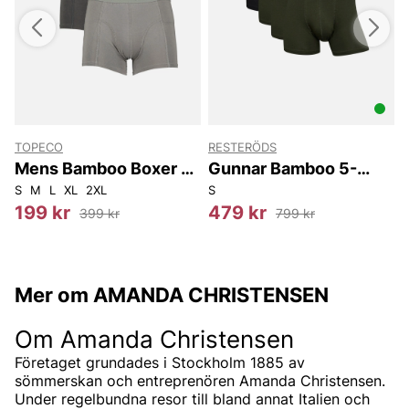
TOPECO
RESTERÖDS
Mens Bamboo Boxer 3-
Gunnar Bamboo 5-
Pack
pack
S
M
L
XL
2XL
S
S
199 kr
479 kr
399 kr
799 kr
Mer om AMANDA CHRISTENSEN
Om Amanda Christensen
Företaget grundades i Stockholm 1885 av
sömmerskan och entreprenören Amanda Christensen.
Under regelbundna resor till bland annat Italien och