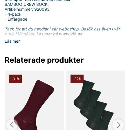
BAMBOO CREW SOCK.
Artikelnummer: 920093
- 4-pack
- Enfärgade
Tack för att du handlar i vår webbshop. Besök oss även i vår
butik i Vingåker.
Läs mer på
www.vfo.se
Läs mer
Relaterade produkter
-31%
-32%