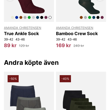
AMANDA CHRISTENSEN
AMANDA CHRISTENSEN
True Ankle Sock
Bamboo Crew Sock
39-42
43-46
39-42
43-46
3
89 kr
169 kr
129 kr
249 kr
Andra köpte även
-50%
-40%