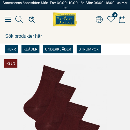
Sommarens öppettider: Mån-Fre: 09:00-19:00 Lör-Sön: 09:00-18:00
Läs mer
här
0
HERR
KLÄDER
UNDERKLÄDER
STRUMPOR
-32%