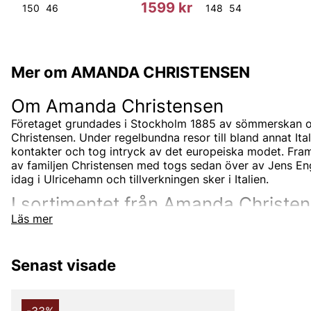
r
1599 kr
150
46
148
54
Mer om AMANDA CHRISTENSEN
Om Amanda Christensen
Företaget grundades i Stockholm 1885 av sömmerskan 
Christensen. Under regelbundna resor till bland annat Ita
kontakter och tog intryck av det europeiska modet. Fram 
av familjen Christensen med togs sedan över av Jens En
idag i Ulricehamn och tillverkningen sker i Italien.
I sortimentet från Amanda Christe
Läs mer
Sortimentet från Amanda Christensen är en komplett par
accessoarer som slipsar och halsdukar. Företagets motto
företagets grundare; Vi säljer inte ett pris, vi säljer kvalite
Senast visade
Sedan 1949 är Amanda Christensen även kunglig hovleve
Amanda Christensen står för klassiskt välskräddat mode
män.
De erbjuder accessoarer som förstärker personligheter 