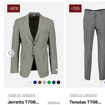
-60%
-70%
TIGER OF SWEDEN
TIGER OF SWEDEN
Jerretts T70699 07B
Tenutas T70699 M08
3999 kr