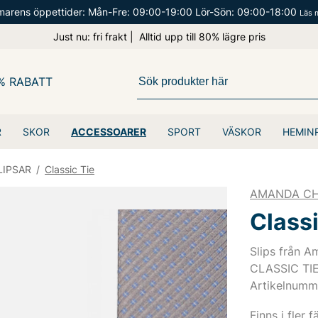
arens öppettider: Mån-Fre: 09:00-19:00 Lör-Sön: 09:00-18:00
Läs 
Just nu: fri frakt | Alltid upp till 80% lägre pris
% RABATT
R
SKOR
ACCESSOARER
SPORT
VÄSKOR
HEMIN
LIPSAR
/
Classic Tie
AMANDA CH
Classi
Slips från A
CLASSIC TIE
Artikelnumm
Finns i fler f