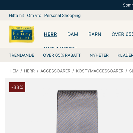
Somm
Hitta hit
Om vfo
Personal Shopping
HERR
DAM
BARN
ÖVER 65
VARUMÄRKEN
TRENDANDE
ÖVER 65% RABATT
NYHETER
KLÄDE
HEM
/
HERR
/
ACCESSOARER
/
KOSTYMACCESSOARER
/
S
-33%