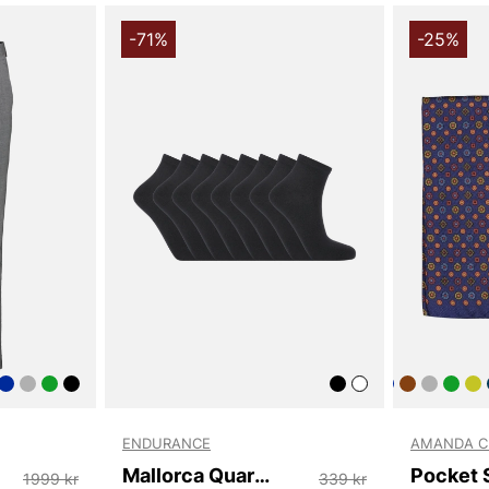
-71%
-25%
ENDURANCE
AMANDA C
Mallorca Quarter Socks 8-Pack
Pocket 
1999 kr
339 kr