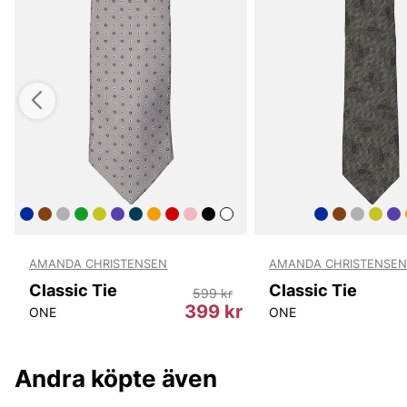
AMANDA CHRISTENSEN
AMANDA CHRISTENSEN
Classic Tie
Classic Tie
599 kr
r
399 kr
ONE
ONE
Andra köpte även