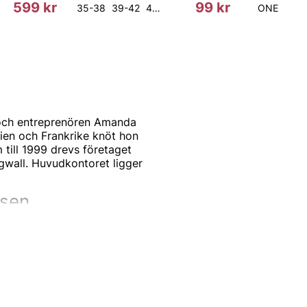
599 kr
99 kr
35-38
39-42
43-46
ONE
och entreprenören Amanda
lien och Frankrike knöt hon
till 1999 drevs företaget
gwall. Huvudkontoret ligger
nsen
tner för manliga
 har funnits sedan
t.
rantör.
 för dagens kvinnor och
och gör helheten komplett.