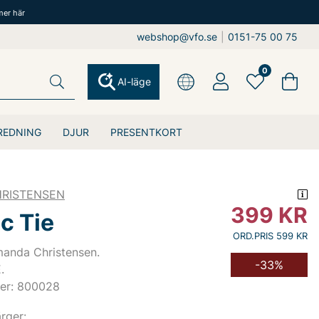
mer här
webshop@vfo.se
|
0151-75 00 75
0
AI-läge
REDNING
DJUR
PRESENTKORT
RISTENSEN
399
KR
c Tie
ORD.PRIS 599 KR
manda Christensen.
-33%
.
er: 800028
ärger: