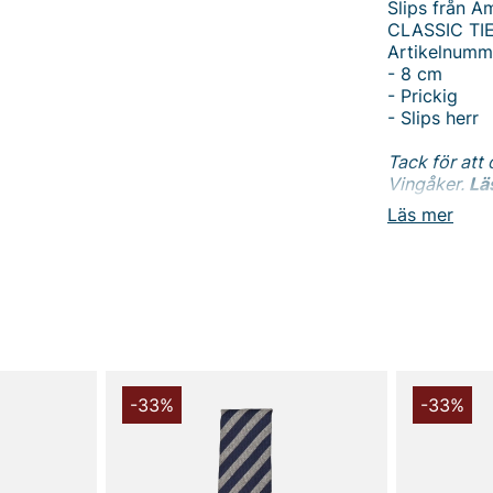
Slips från A
CLASSIC TIE
Artikelnumm
- 8 cm
- Prickig
- Slips herr
Tack för att 
Vingåker.
Lä
Läs mer
-33%
-33%