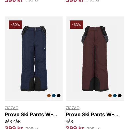
-50%
-63%
ZIGZAG
ZIGZAG
Provo Ski Pants W-
Provo Ski Pants W-
PRO
PRO
3ÅR
4ÅR
4ÅR
399 kr
299 kr
799 kr
799 kr