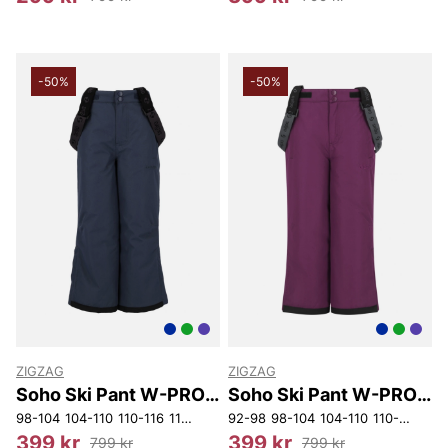
-50%
-50%
ZIGZAG
ZIGZAG
Soho Ski Pant W-PRO
Soho Ski Pant W-PRO
10000.
10000.
98-104
104-110
110-116
116-122
140-146
92-98
98-104
152-158
104-110
110-116
152
399 kr
399 kr
799 kr
799 kr