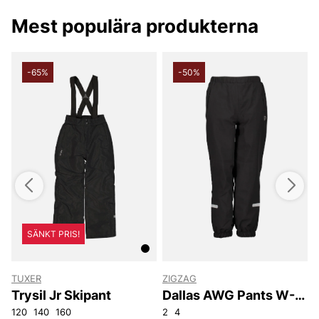
från många kända varumärken. Happy shopping
önskar vi på Vingåkers Factory Outlet AB
Mest populära produkterna
-65%
-50%
SÄNKT PRIS!
TUXER
ZIGZAG
W
Trysil Jr Skipant
Dallas AWG Pants W-
PRO15000
120
140-146
140
160
152-158
2
4
8