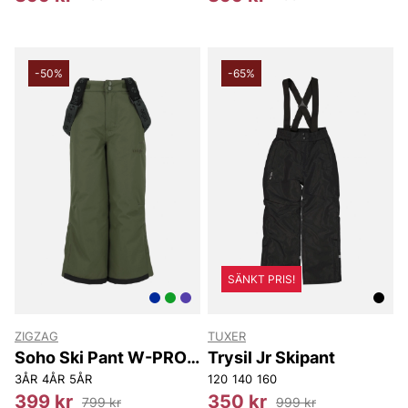
-50%
-65%
SÄNKT PRIS!
ZIGZAG
TUXER
Soho Ski Pant W-PRO
Trysil Jr Skipant
10000.
3ÅR
4ÅR
5ÅR
120
140
160
399 kr
350 kr
799 kr
999 kr