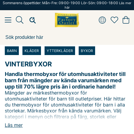
Sommarens öppettider: Mån-Fre: 09:00-19:00 Lör-Sön: 09:00-18:00
Läs mer
här
BARN
KLÄDER
YTTERKLÄDER
BYXOR
VINTERBYXOR
Handla thermobyxor för utomhusaktiviteter till
barn från mängder av kända varumärken med
upp till 70% lägre pris än i ordinarie handel!
Mängder av märkesthermobyxor för
utomhusaktiviteter för barn till outletpriser. Här hittar
du thermobyxor för utomhusaktiviteter för barn i alla
storlekar. Märkesbyxor från kända varumärken. Välj
kategori i menyn och filtrera på färg, storlek eller
varför inte dra i prisslidern för bästa pris! I den
Läs mer
7000kvm stora butiken i Vingåker hittar du fler byxor