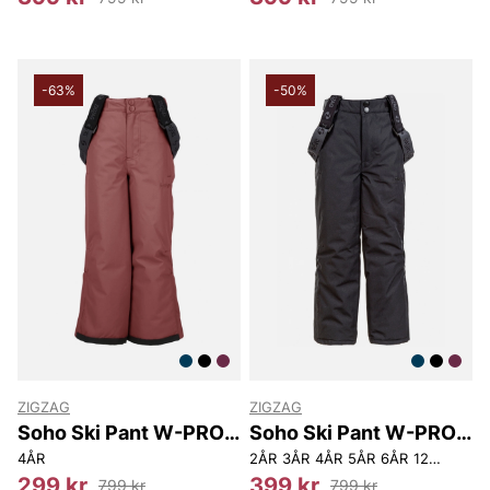
-63%
-50%
ZIGZAG
ZIGZAG
Soho Ski Pant W-PRO
Soho Ski Pant W-PRO
10000
10000
4ÅR
2ÅR
3ÅR
4ÅR
5ÅR
6ÅR
12ÅR
299 kr
399 kr
799 kr
799 kr