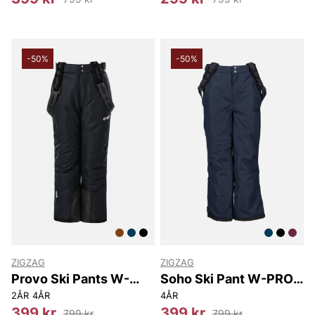
-50%
-50%
ZIGZAG
ZIGZAG
Provo Ski Pants W-
Soho Ski Pant W-PRO
PRO
10000
2ÅR
4ÅR
4ÅR
399 kr
399 kr
799 kr
799 kr