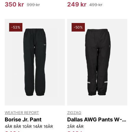
350 kr
249 kr
999 kr
499 kr
-53%
-50%
WEATHER REPORT
ZIGZAG
Borise Jr. Pant
Dallas AWG Pants W-
PRO15000
4ÅR
8ÅR
10ÅR
14ÅR
16ÅR
2ÅR
4ÅR