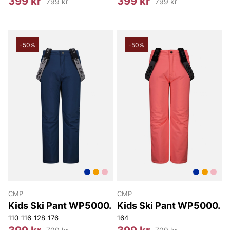
399 kr
399 kr
799 kr
799 kr
-50%
-50%
CMP
CMP
Kids Ski Pant WP5000.
Kids Ski Pant WP5000.
110
116
128
176
164