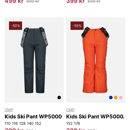
499 kr
399 kr
899 kr
699 kr
-50%
-50%
CMP
CMP
Kids Ski Pant WP5000
Kids Ski Pant WP5000.
110
116
128
140
152
152
176