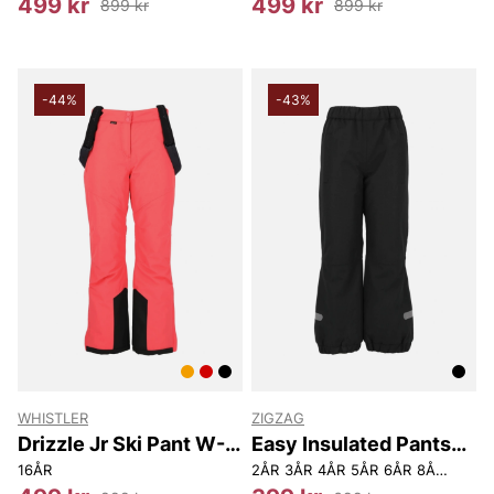
499 kr
499 kr
899 kr
899 kr
-44%
-43%
WHISTLER
ZIGZAG
Drizzle Jr Ski Pant W-
Easy Insulated Pants
Pro 10000
W-Pro 10000
16ÅR
2ÅR
3ÅR
4ÅR
5ÅR
6ÅR
8ÅR
12