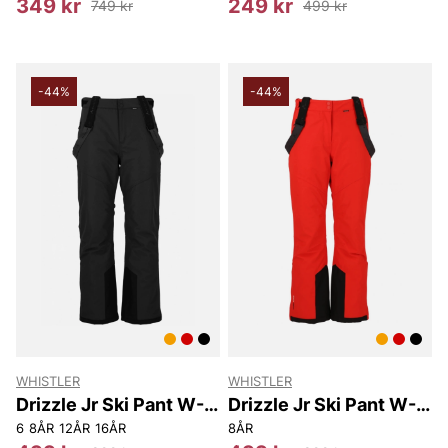
349 kr
249 kr
749 kr
499 kr
-44%
-44%
WHISTLER
WHISTLER
Drizzle Jr Ski Pant W-
Drizzle Jr Ski Pant W-
Pro 10000
Pro 10000
6
8ÅR
12ÅR
16ÅR
8ÅR