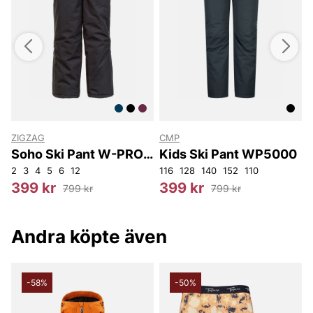
ZIGZAG
CMP
W
Soho Ski Pant W-PRO
Kids Ski Pant WP5000
10000
2
3
4
5
6
12
116
128
140
152
110
8
399 kr
399 kr
799 kr
799 kr
Andra köpte även
-58%
-50%