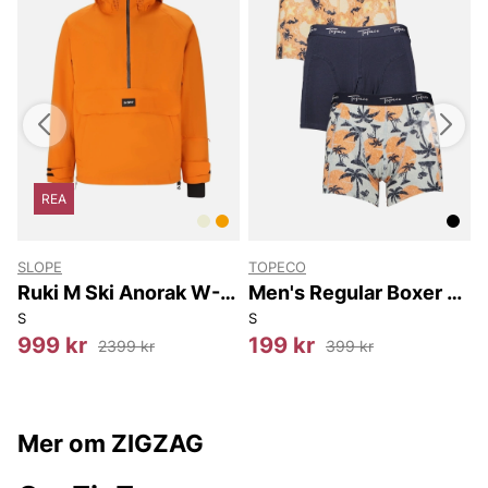
REA
SLOPE
TOPECO
Ruki M Ski Anorak W-
Men's Regular Boxer 3-
PRO 15000
p,
S
S
O
999 kr
199 kr
2399 kr
399 kr
Mer om ZIGZAG