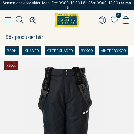
Sommarens öppettider: Mån-Fre: 09:00-19:00 Lör-Sön: 09:00-18:00
Läs mer
här
0
BARN
KLÄDER
YTTERKLÄDER
BYXOR
VINTERBYXOR
-50%