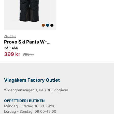
ZIGZAG
Provo Ski Pants W-
PRO
2ÅR
4ÅR
399 kr
799 kr
Vingåkers Factory Outlet
Widengrensvägen 1, 643 30, Vingåker
ÖPPETTIDER I BUTIKEN
Måndag - Fredag 10:00–19:00
Lördag - Söndag 09:00–18:00