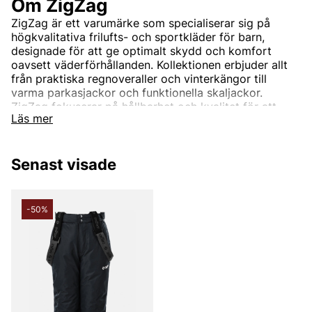
Om ZigZag
ZigZag är ett varumärke som specialiserar sig på
högkvalitativa frilufts- och sportkläder för barn,
designade för att ge optimalt skydd och komfort
oavsett väderförhållanden. Kollektionen erbjuder allt
från praktiska regnoveraller och vinterkängor till
varma parkasjackor och funktionella skaljackor.
ZigZag fokuserar på hållbarhet och kvalitet för att
Läs mer
säkerställa att unga äventyrare är redo för
utomhusaktiviteter året runt. Dessutom hittar du även
mysiga underställ och fleecejackor för kalla dagar,
Senast visade
samt smarta skor som passar alla årstider. ZigZag är
det perfekta valet för barn som älskar att vara ute i
naturen och delta i alpina aktiviteter.
Hos Vingåkers Factory Outlet kan du som vanligt
-50%
fynda till fantastiska outletpriser.