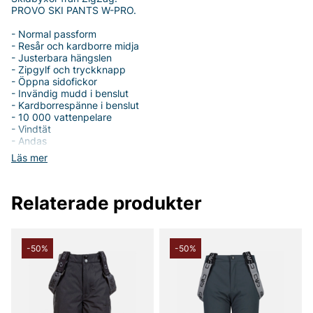
PROVO SKI PANTS W-PRO.
- Normal passform
- Resår och kardborre midja
- Justerbara hängslen
- Zipgylf och tryckknapp
- Öppna sidofickor
- Invändig mudd i benslut
- Kardborrespänne i benslut
- 10 000 vattenpelare
- Vindtät
- Andas
- Tejpade sömmar
Läs mer
- Varmfodrad
Relaterade produkter
Tack för att du handlar i vår webbshop. Besök oss även i vår
butik i Vingåker.
Läs mer på
www.vfo.se
-50%
-50%