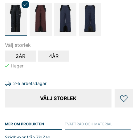
Välj storlek
2ÅR
4ÅR
2-5 arbetsdagar
VÄLJ STORLEK
MER OM PRODUKTEN
TVÄTTRÅD OCH MATERIAL
Skidbyxor från ZigZag.