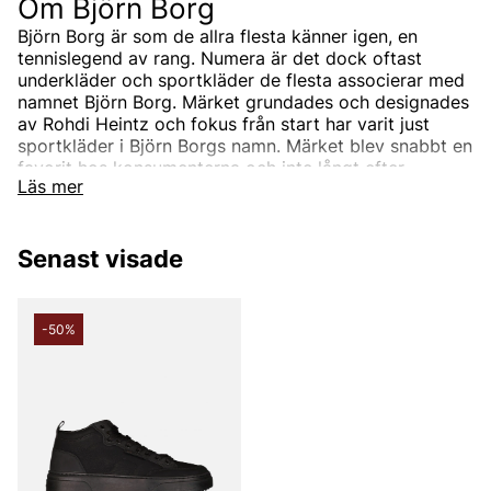
Om Björn Borg
Björn Borg är som de allra flesta känner igen, en
tennislegend av rang. Numera är det dock oftast
underkläder och sportkläder de flesta associerar med
namnet Björn Borg. Märket grundades och designades
av Rohdi Heintz och fokus från start har varit just
sportkläder i Björn Borgs namn. Märket blev snabbt en
favorit hos konsumenterna och inte långt efter
Läs mer
lansering började Heintz spåna på en ny ide om
boxerkalsonger. Idag känner förmodligen alla till de
populära boxershortsen men konceptet var från
Senast visade
början ingen självklarhet. På den tiden, tidigt år 1990,
valde de allra flesta kalsonger i Y form och att
använda kalsonger i boxermodell var allt för
banbrytande.
-50%
Tillslut fick både konsumenter och inköpare upp
ögonen för de djärva Björn Borg shortsen och
berömmelsen var i hamn. Den nya boxermodellen på
kalsonger var perfekt utformad för att passa män i
alla storlekar. Den var också till skillnad från den
klassiska Y-modellen av kalsonger mer tilltalande och
blev därefter snabbt en trend runt om i världen.