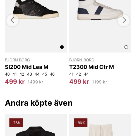
BJÖRN BORG
BJÖRN BORG
Sl200 Mid Lea M
T2300 Mid Ctr M
40
41
42
43
44
45
46
41
42
44
4
499 kr
499 kr
1499 kr
1199 kr
Andra köpte även
-76%
-80%