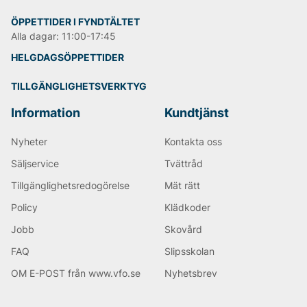
har märket alltid värnat om att tillverka kläderna på
ett hållbart sätt med hög kvalite och kompensation
ÖPPETTIDER I FYNDTÄLTET
för växthusutsläpp. Varje kollektion som Björn Borg
Alla dagar: 11:00-17:45
lanserar har ett flertal produkter gjorda av hållbart
material och redan år 2022 är målet att 100% av deras
HELGDAGSÖPPETTIDER
kollektioner ska vara helt gjorda av miljövänligt och
hållbart material.
TILLGÄNGLIGHETSVERKTYG
Happy shopping önskar vi på Vingåkers Factory
Information
Kundtjänst
Outlet AB!
Nyheter
Kontakta oss
Andra populära varumärken:
Säljservice
Tvättråd
Tillgänglighetsredogörelse
Mät rätt
LEE
NN07
Policy
Klädkoder
Tiger of Sweden
Jobb
Skovård
Replay
Oscar Jacobson
FAQ
Slipsskolan
OM E-POST från www.vfo.se
Nyhetsbrev