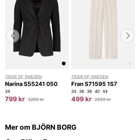
TIGER OF SWEDEN
TIGER OF SWEDEN
T
Narina S55241 050
Fran S71595 1S7
34
34
36
38
40
44
3
799 kr
499 kr
3299 kr
2499 kr
Mer om BJÖRN BORG