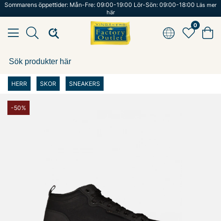
Sommarens öppettider: Mån-Fre: 09:00-19:00 Lör-Sön: 09:00-18:00
Läs mer
här
0
HERR
SKOR
SNEAKERS
-50%