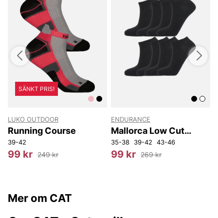
SÄNKT PRIS!
LUKO OUTDOOR
ENDURANCE
k
Running Course
Mallorca Low Cut
Socks 8-Pack
39-42
35-38
39-42
43-46
O
99 kr
99 kr
249 kr
269 kr
Mer om CAT