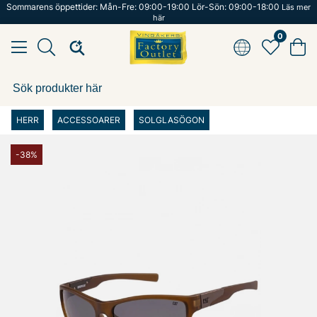
Sommarens öppettider: Mån-Fre: 09:00-19:00 Lör-Sön: 09:00-18:00
Läs mer
här
0
HERR
ACCESSOARER
SOLGLASÖGON
-38%