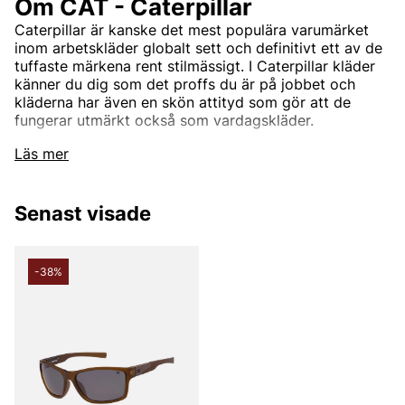
Om CAT - Caterpillar
Caterpillar är kanske det mest populära varumärket
inom arbetskläder globalt sett och definitivt ett av de
tuffaste märkena rent stilmässigt
. I Caterpillar kläder
känner du dig som det proffs du är på jobbet och
kläderna har även en skön attityd som gör att de
fungerar utmärkt också som vardagskläder.
Läs mer
Andra populära varumärken:
LEE
Senast visade
NN07
Tiger of Sweden
Replay
-38%
Oscar Jacobson
Björn Borg