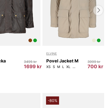
ELVINE
cka
Povel Jacket M
3495 kr
3999 kr
1699 kr
700 kr
XS
S
M
L
XL
2XL
-80%