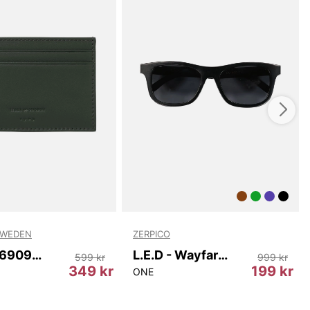
SWEDEN
ZERPICO
Wharf T69097 403
L.E.D - Wayfarer
599 kr
999 kr
349 kr
199 kr
ONE