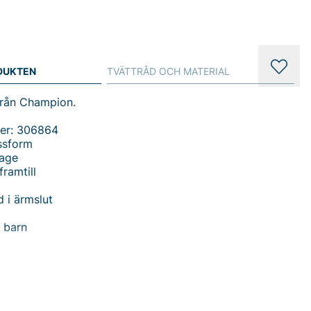
DUKTEN
TVÄTTRÅD OCH MATERIAL
från Champion.
er: 306864
ssform
rage
framtill
 i ärmslut
a barn
du handlar i vår webbshop. Besök oss även i vår butik i
s mer på
www.vfo.se