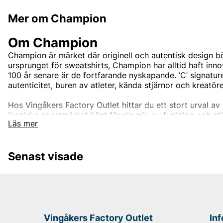
Mer om Champion
Om Champion
Champion är märket där originell och autentisk design bö
ursprunget för sweatshirts, Champion har alltid haft inn
100 år senare är de fortfarande nyskapande. ’C’ signatur
autenticitet, buren av atleter, kända stjärnor och kreatör
Hos Vingåkers Factory Outlet hittar du ett stort urval av
ikoniska sportmärket känt för sin mix av funktion och sti
Läs mer
från klassiska hoodies och sweatshirts till t-shirts, trän
som passar både till träning och vardagsbruk. Med högkv
tidlös design är Champions plagg en favorit bland både 
Senast visade
streetwear-fans.
Champion är ett märke med historia, grundat 1919 och hyll
kvalitet och innovativa design. På Vingåkers Factory Ou
Champions utvalda kollektioner till outletpriser, perfekt 
stil och funktion utan att överskrida budgeten. Oavsett o
basplagg eller trendiga streetwear-outfits har vi något f
Vingåkers Factory Outlet
In