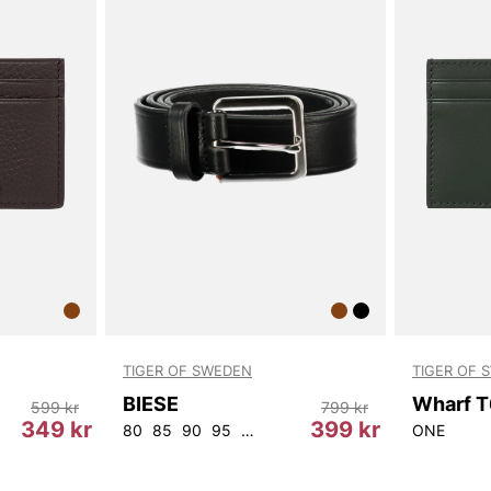
TIGER OF SWEDEN
TIGER OF 
BIESE
599 kr
799 kr
349 kr
399 kr
80
85
90
95
100
105
ONE