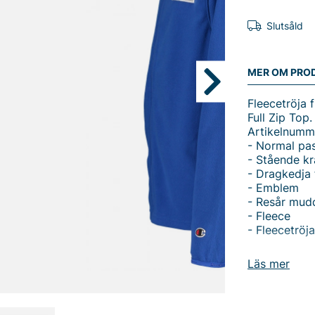
Slutsåld
MER OM PRO
Fleecetröja 
Full Zip Top.
Artikelnumm
- Normal pa
- Stående k
- Dragkedja 
- Emblem
- Resår mudd
- Fleece
- Fleecetröj
Tack för att 
Läs mer
Vingåker.
Lä