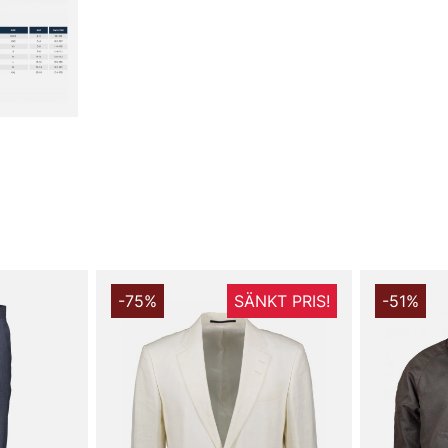
-75%
SÄNKT PRIS!
-51%