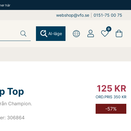
mer här
webshop@vfo.se
|
0151-75 00 75
0
AI-läge
125
KR
ip Top
ORD.PRIS 350 KR
från Champion.
-57%
er: 306864