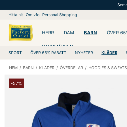
Somm
Hitta hit
Om vfo
Personal Shopping
HERR
DAM
BARN
ÖVER 65
VARUMÄRKEN
SPORT
ÖVER 65% RABATT
NYHETER
KLÄDER
HEM
/
BARN
/
KLÄDER
/
ÖVERDELAR
/
HOODIES & SWEATS
-57%