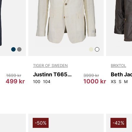
TIGER OF SWEDEN
BRIXTOL
Justinn T66543 172
Beth Ja
1699 kr
3999 kr
499 kr
1000 kr
48
50
54
56
100
104
XS
S
M
-50%
-42%