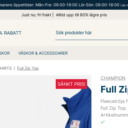
arens öppettider: Mån-Fre: 09:00-19:00 Lör-Sön: 09:00-18:00
Läs 
Just nu: fri frakt | Alltid upp till 80% lägre pris
% RABATT
SKOR
VÄSKOR & ACCESSOARER
HIRTS
/
Full Zip Top
CHAMPION
SÄNKT PRIS!
Full Z
Fleecetröja 
Full Zip Top.
Artikelnumm