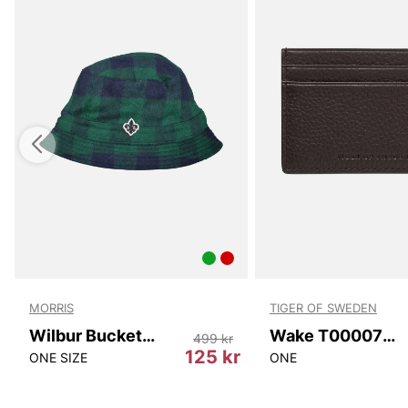
MORRIS
TIGER OF SWEDEN
Wilbur Bucket Hat
Wake T00007 10N
499 kr
125 kr
ONE SIZE
ONE