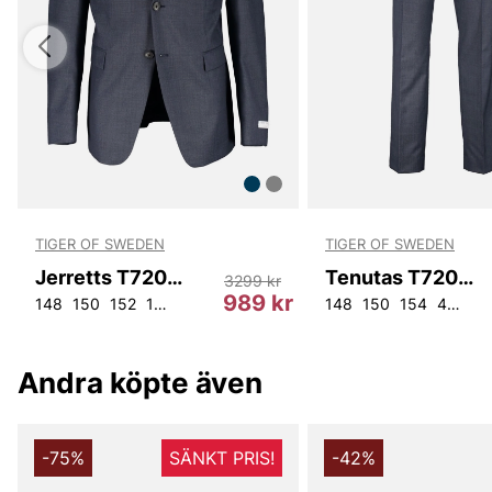
TIGER OF SWEDEN
TIGER OF SWEDEN
Jerretts T72066 284
Tenutas T72066 284
3299 kr
r
989 kr
2
W32L34
148
150
W33L34
152
154
44
48
50
52
148
150
154
44
46
Andra köpte även
-75%
SÄNKT PRIS!
-42%