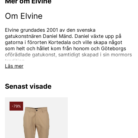
Mer om Elvine
Om Elvine
Elvine grundades 2001 av den svenska
gatukonstnären Daniel Mänd. Daniel växte upp på
gatorna i förorten Kortedala och ville skapa något
som helt och hållet kom från honom och Göteborgs
oförädlade gatukonst, samtidigt skapad i sin mormors
tradition.
Läs mer
Sedan Elvine startades har de erbjudit avslappnade
kläder med en touch av smarthet och bra passform
för en avslappnad livsstil i staden, med andra ord
Senast visade
sofistikerade kläder för ett osofistikerat beteende.
Elvine vill skapa prisvärda och snygga kollektioner för
alla typer av människor i de flesta situationer.
Göteborg ligger i hjärtat och själen i Elvine. Staden är
-79%
känd för kraftigt regn och vind, vilket har haft en stor
inverkan på Elvine, då de bland annat fokuserat på att
designa snygga jackor med funktionella funktioner.
Om namnet