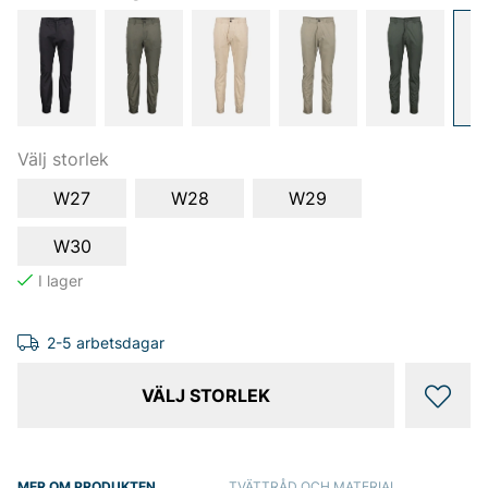
Välj storlek
W27
W28
W29
W30
2-5 arbetsdagar
VÄLJ STORLEK
MER OM PRODUKTEN
TVÄTTRÅD OCH MATERIAL