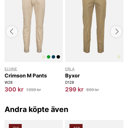
ELVINE
ERLA
Crimson M Pants
Byxor
W28
D128
300 kr
299 kr
1399 kr
899 kr
Andra köpte även