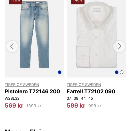
-70%
-40%
TIGER OF SWEDEN
TIGER OF SWEDEN
T
Pistolero T72146 200
Farrell T72102 090
W28L32
37
38
44
45
569 kr
599 kr
1899 kr
999 kr