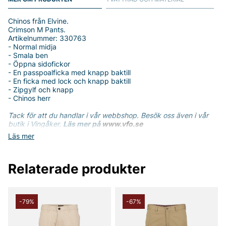
Chinos från Elvine.
Crimson M Pants.
Artikelnummer: 330763
- Normal midja
- Smala ben
- Öppna sidofickor
- En passpoalficka med knapp baktill
- En ficka med lock och knapp baktill
- Zipgylf och knapp
- Chinos herr
Tack för att du handlar i vår webbshop. Besök oss även i vår
butik i Vingåker.
Läs mer på
www.vfo.se
Läs mer
Relaterade produkter
-79%
-67%