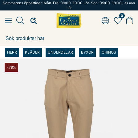
Sommarens öppettider: Mån-Fre: 09:00-19:00 Lör-Sön: 09:00-18:00
Läs mer
här
0
HERR
KLÄDER
UNDERDELAR
BYXOR
CHINOS
-79%