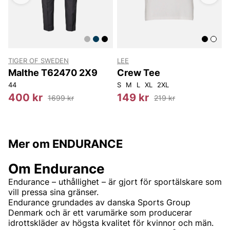
TIGER OF SWEDEN
LEE
T
Malthe T62470 2X9
Crew Tee
44
S
M
L
XL
2XL
400 kr
149 kr
1699 kr
219 kr
Mer om ENDURANCE
Om Endurance
Endurance – uthållighet – är gjort för sportälskare som
vill pressa sina gränser.
Endurance grundades av danska Sports Group
Denmark och är ett varumärke som producerar
idrottskläder av högsta kvalitet för kvinnor och män.