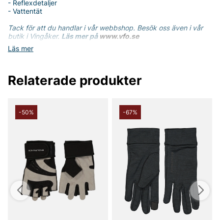
- Reflexdetaljer
- Vattentät
Tack för att du handlar i vår webbshop. Besök oss även i vår
butik i Vingåker.
Läs mer på
www.vfo.se
Läs mer
Relaterade produkter
-50%
-67%