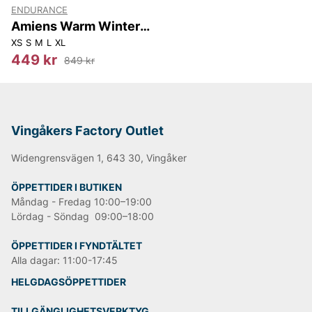
ENDURANCE
Amiens Warm Winter
Gloves
XS
S
M
L
XL
449 kr
849 kr
Vingåkers Factory Outlet
Widengrensvägen 1, 643 30, Vingåker
ÖPPETTIDER I BUTIKEN
Måndag - Fredag 10:00–19:00
Lördag - Söndag 09:00–18:00
ÖPPETTIDER I FYNDTÄLTET
Alla dagar: 11:00-17:45
HELGDAGSÖPPETTIDER
TILLGÄNGLIGHETSVERKTYG