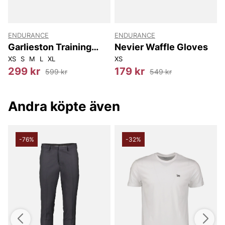
ENDURANCE
ENDURANCE
t
Garlieston Training
Nevier Waffle Gloves
Glove
XS
S
M
L
XL
XS
X
299 kr
179 kr
599 kr
549 kr
Andra köpte även
-76%
-32%