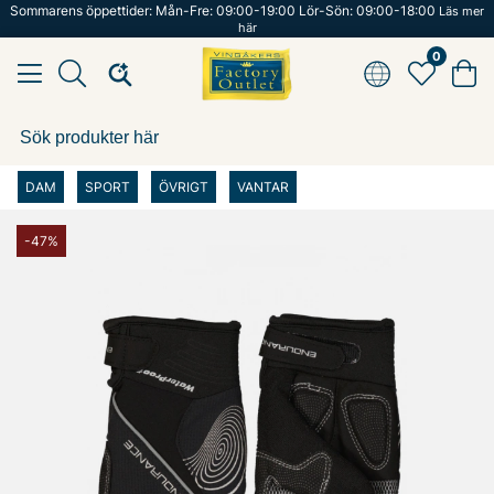
Sommarens öppettider: Mån-Fre: 09:00-19:00 Lör-Sön: 09:00-18:00
Läs mer
här
0
DAM
SPORT
ÖVRIGT
VANTAR
-47%