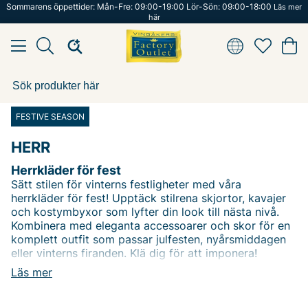
Sommarens öppettider: Mån-Fre: 09:00-19:00 Lör-Sön: 09:00-18:00
Läs mer
här
FESTIVE SEASON
HERR
Herrkläder för fest
Sätt stilen för vinterns festligheter med våra
herrkläder för fest! Upptäck stilrena skjortor, kavajer
och kostymbyxor som lyfter din look till nästa nivå.
Kombinera med eleganta accessoarer och skor för en
komplett outfit som passar julfesten, nyårsmiddagen
eller vinterns firanden. Klä dig för att imponera!
Läs mer