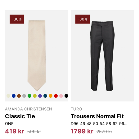
-30%
-30%
AMANDA CHRISTENSEN
TURO
Classic Tie
Trousers Normal Fit
ONE
D96
46
48
50
54
58
62
96
104
11
419 kr
1799 kr
599 kr
2570 kr