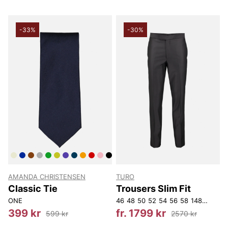
-33%
-30%
AMANDA CHRISTENSEN
TURO
Classic Tie
Trousers Slim Fit
ONE
46
48
50
52
54
56
58
148
150
15
399 kr
fr. 1799 kr
599 kr
2570 kr