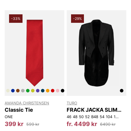
-33%
-29%
AMANDA CHRISTENSEN
TURO
Classic Tie
FRACK JACKA SLIM
FIT
ONE
46
48
50
52
B48
54
104
146
148
399 kr
fr. 4499 kr
599 kr
6490 kr