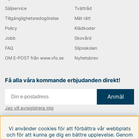
Säljservice
Tvättråd
Tillgänglighetsredogörelse
Mät rätt
Policy
Klädkoder
Jobb
Skovård
FAQ
Slipsskolan
OM E-POST från www.vfo.se
Nyhetsbrev
Få alla våra kommande erbjudanden direkt!
Anmäl
Jag vill avregistrera mig
Vi finns i:
Danmark
|
Finland
|
Sverige
Vi använder cookies för att förbättra vår webbplats
Följ oss på våra sociala medier
och för att kunna ge dig en bättre upplevelse. Genom