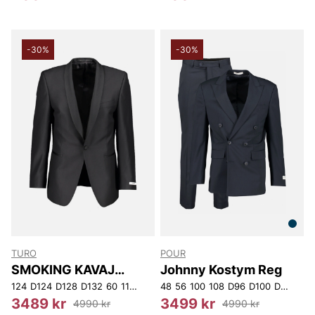
-30%
-30%
TURO
POUR
SMOKING KAVAJ
Johnny Kostym Reg
NORMAL FIT
124
D124
D128
D132
60
116
120
D120
48
56
D96
100
D100
108
D96
D104
D100
D108
D104
D112
D1
3489 kr
3499 kr
4990 kr
4990 kr