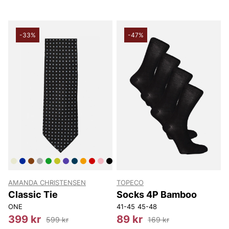
-33%
-47%
AMANDA CHRISTENSEN
TOPECO
Classic Tie
Socks 4P Bamboo
ONE
41-45
45-48
399 kr
89 kr
599 kr
169 kr