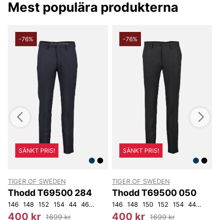
Mest populära produkterna
-76%
-76%
SÄNKT PRIS!
SÄNKT PRIS!
TIGER OF SWEDEN
TIGER OF SWEDEN
Thodd T69500 284
Thodd T69500 050
146
148
152
154
44
46
48
50
146
52
148
54
56
150
92
152
104
154
44
46
5
3
400 kr
400 kr
1699 kr
1699 kr