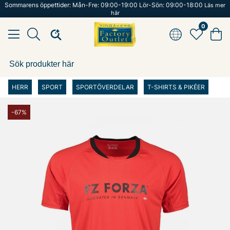
Sommarens öppettider: Mån-Fre: 09:00-19:00 Lör-Sön: 09:00-18:00
Läs mer
här
0
HERR
SPORT
SPORTÖVERDELAR
T-SHIRTS & PIKÉER
-67%