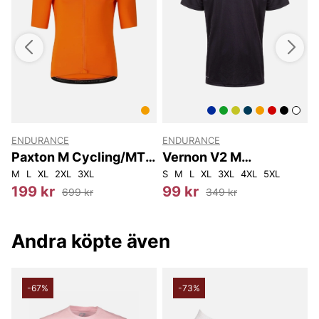
ENDURANCE
ENDURANCE
J
Paxton M Cycling/MTB
Vernon V2 M
S/S Jersey
Performance S/S Tee
M
L
XL
2XL
3XL
S
M
L
XL
3XL
4XL
5XL
S
199 kr
99 kr
699 kr
349 kr
Andra köpte även
-67%
-73%