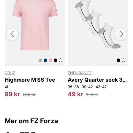
CRUZ
ENDURANCE
Highmore M SS Tee
Avery Quarter sock 3-
pack
XL
35-38
39-42
43-47
2
99 kr
49 kr
299 kr
179 kr
Mer om FZ Forza