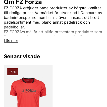
Om FZ Forza
FZ FORZA erbjuder padelprodukter av högsta kvalitet
till rimliga priser. Varmärket är utvecklad i Danmark av
badmintonspelare men har nu även lanserat ett brett
padelsortiment med bland annat padelrack och
padelbollar.
FZ FORZA:s mål är att alltid presentera produkter som
är, snygga, utmanande och konkurrenskraftiga.
Läs mer
Andra populära varumärken:
Senast visade
LEE
NN07
-67%
Björn Borg
Replay
Oscar Jacobson