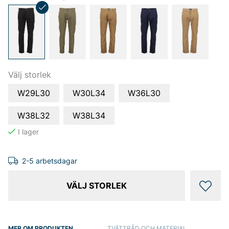
Välj storlek
W29L30
W30L34
W36L30
W38L32
W38L34
2-5 arbetsdagar
VÄLJ STORLEK
MER OM PRODUKTEN
TVÄTTRÅD OCH MATERIAL