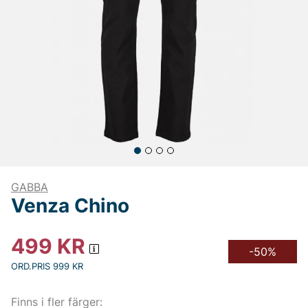
GABBA
Venza Chino
499
KR
-50%
ORD.PRIS 999 KR
Finns i fler färger: