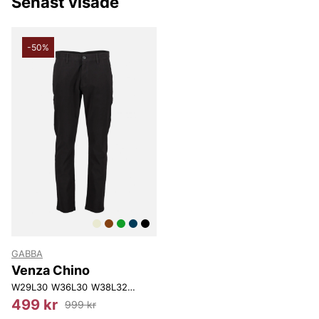
Senast visade
-50%
GABBA
Venza Chino
W29L30
W36L30
W38L32
W30L34
W38L34
499 kr
999 kr