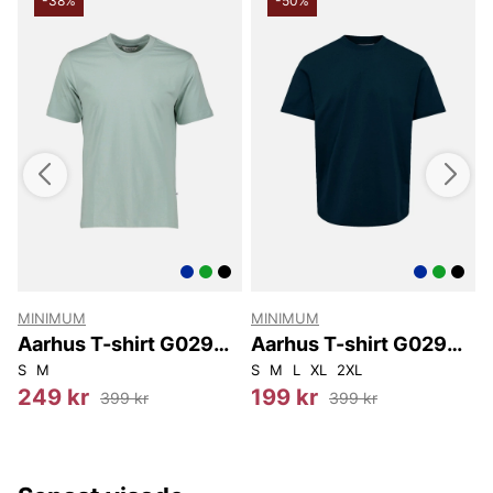
-38%
-50%
MINIMUM
MINIMUM
Aarhus T-shirt G029
Aarhus T-shirt G029
Gots
Gots
S
M
S
M
L
XL
2XL
249 kr
199 kr
399 kr
399 kr