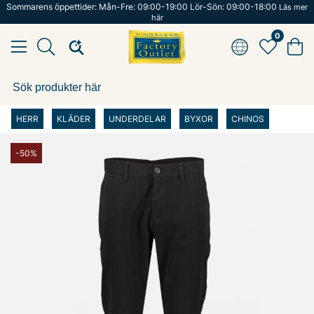
Sommarens öppettider: Mån-Fre: 09:00-19:00 Lör-Sön: 09:00-18:00
Läs mer
här
0
HERR
KLÄDER
UNDERDELAR
BYXOR
CHINOS
-50%