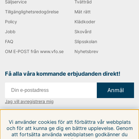
Säljservice
Tvättråd
Tillgänglighetsredogörelse
Mät rätt
Policy
Klädkoder
Jobb
Skovård
FAQ
Slipsskolan
OM E-POST från www.vfo.se
Nyhetsbrev
Få alla våra kommande erbjudanden direkt!
Anmäl
Jag vill avregistrera mig
Vi finns i:
Danmark
|
Finland
|
Sverige
Vi använder cookies för att förbättra vår webbplats
Följ oss på våra sociala medier
och för att kunna ge dig en bättre upplevelse. Genom
att fortsätta använda webbplatsen godkänner du