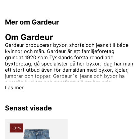
Mer om Gardeur
Om Gardeur
Gardeur producerar byxor, shorts och jeans till både
kvinnor och män.
Gardeur är ett familjeföretag
grundat 1920 som Tysklands första renodlade
byxföretag, då specialister på herrbyxor. Idag har man
ett stort utbud även för damsidan med byxor, kjolar,
jumprar och toppar. Gardeur´s jeans och byxor ha
suverän kvalitet och passform till ett bra pris.
Läs mer
Andra populära varumärken:
Senast visade
LEE
NN07
-31%
Björn Borg
Replay