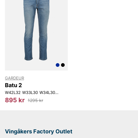
Oscar Jacobson
GARDEUR
Batu 2
W42L32
W33L30
W34L30
W36L30
W34L32
W36L32
W38L32
W40L
895 kr
1295 kr
Vingåkers Factory Outlet