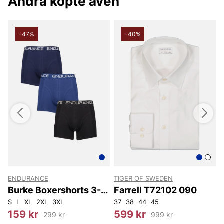
Andra köpte även
-47%
-40%
ENDURANCE
TIGER OF SWEDEN
Burke Boxershorts 3-
Farrell T72102 090
Pack
S
L
XL
2XL
3XL
37
38
44
45
4
159 kr
599 kr
299 kr
999 kr