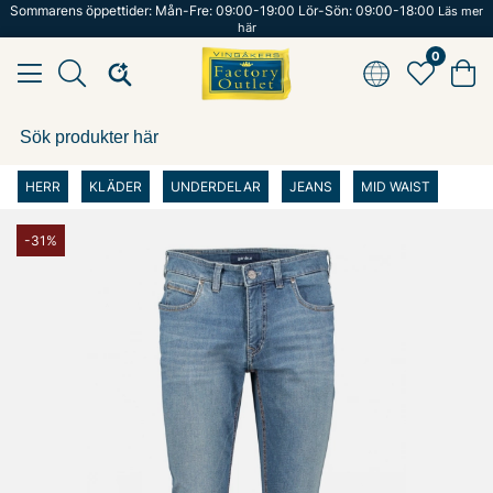
Sommarens öppettider: Mån-Fre: 09:00-19:00 Lör-Sön: 09:00-18:00
Läs mer
här
0
HERR
KLÄDER
UNDERDELAR
JEANS
MID WAIST
-31%