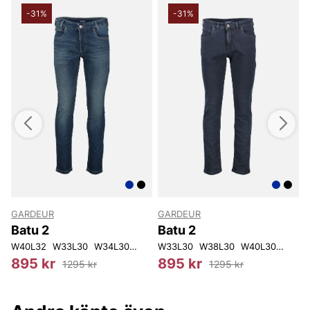
-31%
-31%
GARDEUR
GARDEUR
Batu 2
Batu 2
2
W38L32
W40L32
W42L32
W33L30
W34L34
W34L30
W36L34
W34L32
W33L30
W38L34
W36L32
W38L30
W40L34
W38L32
W40L30
W31L30
W38L34
W42L
W3
W
895 kr
895 kr
1295 kr
1295 kr