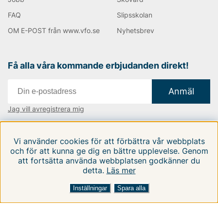
FAQ
Slipsskolan
OM E-POST från www.vfo.se
Nyhetsbrev
Få alla våra kommande erbjudanden direkt!
Anmäl
Jag vill avregistrera mig
Vi finns i:
Danmark
|
Finland
|
Sverige
Vi använder cookies för att förbättra vår webbplats
Följ oss på våra sociala medier
och för att kunna ge dig en bättre upplevelse. Genom
att fortsätta använda webbplatsen godkänner du
detta.
Läs mer
Inställningar
Spara alla