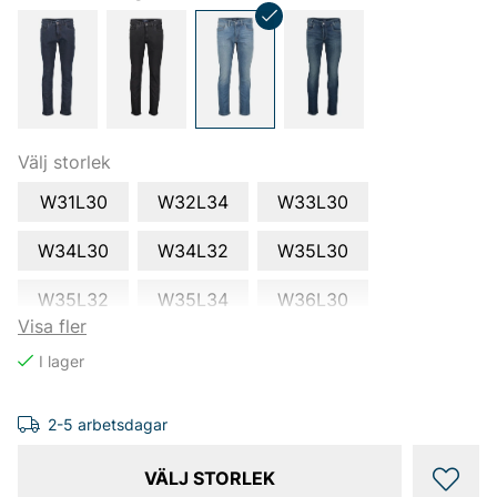
Välj storlek
W31L30
W32L34
W33L30
W34L30
W34L32
W35L30
W35L32
W35L34
W36L30
Visa fler
W36L32
W38L32
W38L34
W40L32
W40L34
W42L30
2-5 arbetsdagar
W42L32
W44L32
VÄLJ STORLEK