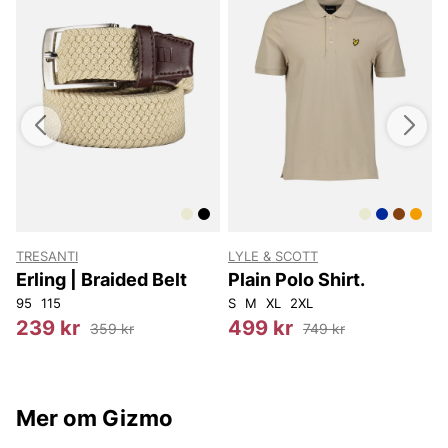
TRESANTI
LYLE & SCOTT
Erling | Braided Belt
Plain Polo Shirt.
95
115
S
M
XL
2XL
S
239 kr
499 kr
359 kr
749 kr
Mer om Gizmo