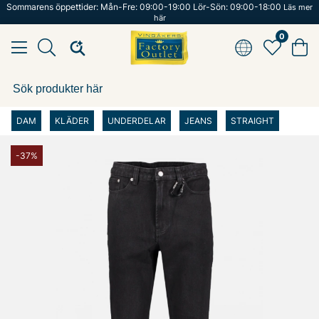
Sommarens öppettider: Mån-Fre: 09:00-19:00 Lör-Sön: 09:00-18:00
Läs mer
här
0
DAM
KLÄDER
UNDERDELAR
JEANS
STRAIGHT
-37%