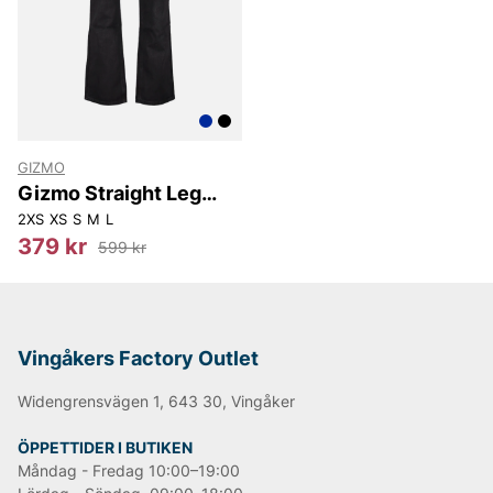
GIZMO
Gizmo Straight Leg
Jeans
2XS
XS
S
M
L
379 kr
599 kr
Vingåkers Factory Outlet
Widengrensvägen 1, 643 30, Vingåker
ÖPPETTIDER I BUTIKEN
Måndag - Fredag 10:00–19:00