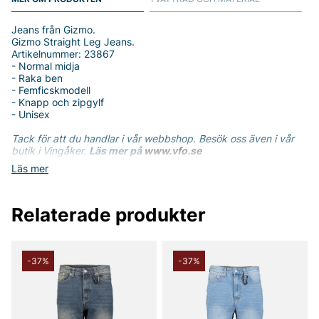
Jeans från Gizmo.
Gizmo Straight Leg Jeans.
Artikelnummer: 23867
- Normal midja
- Raka ben
- Femficskmodell
- Knapp och zipgylf
- Unisex
Tack för att du handlar i vår webbshop. Besök oss även i vår
butik i Vingåker.
Läs mer på
www.vfo.se
Läs mer
Relaterade produkter
-37%
-37%