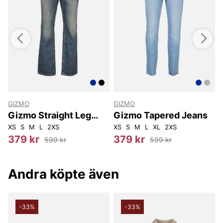
GIZMO
GIZMO
Gizmo Straight Leg
Gizmo Tapered Jeans
Jeans
2
36L34
W32L32
XS
S
M
W33L32
L
2XS
W34L32
W36L32
XS
W30L34
S
M
L
XL
W31L34
2XS
W32L34
W3
X
379 kr
379 kr
599 kr
599 kr
Andra köpte även
-33%
-33%