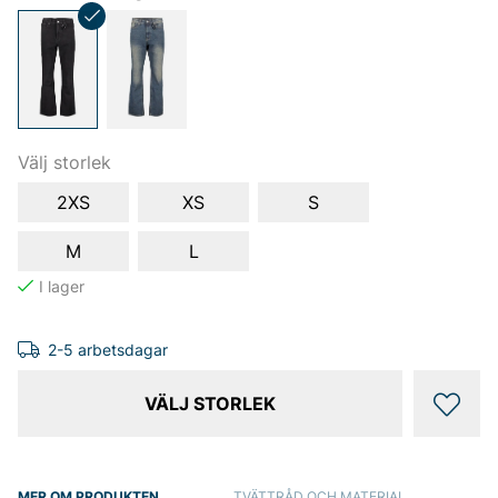
Välj storlek
2XS
XS
S
M
L
2-5 arbetsdagar
VÄLJ STORLEK
MER OM PRODUKTEN
TVÄTTRÅD OCH MATERIAL