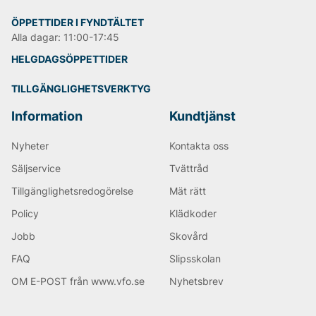
sedan 1966
ÖPPETTIDER I FYNDTÄLTET
Lätt och bekväm passform
– perfekt för långa dagar i
Alla dagar: 11:00-17:45
solen
HELGDAGSÖPPETTIDER
Oändliga färger och mönster
– välj din stil
Globalt erkänd kvalitet
– älskad i över 100 länder
TILLGÄNGLIGHETSVERKTYG
Hållbar design
– slitstarka sulor med ikonisk textur
Information
Kundtjänst
Havaianas – sommaren börjar vid
Nyheter
Kontakta oss
fötterna
Säljservice
Tvättråd
Oavsett om du strosar på stranden, glider runt i stan
Tillgänglighetsredogörelse
Mät rätt
eller packar för nästa solresa är Havaianas flip flops
Policy
Klädkoder
det självklara valet. De är inte bara sandaler – de är en
känsla. En livsstil. En liten bit av Brasilien, direkt under
Jobb
Skovård
dina fötter.
FAQ
Slipsskolan
OM E-POST från www.vfo.se
Nyhetsbrev