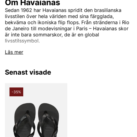
Om Havaianas
Sedan 1962 har Havaianas spridit den brasilianska
livsstilen över hela världen med sina färgglada,
bekväma och ikoniska flip flops. Från stränderna i Rio
de Janeiro till modevisningar i Paris – Havaianas skor
är inte bara sommarskor, de är en global
livsstilssymbol.
Läs mer
Ursprung med tradition – innovation i
varje steg
Senast visade
Havaianas föddes i Brasilien, inspirerade av den
traditionella japanska
Zori
-sandalen med remmar i tyg
och sulor av risstrå. Genom att byta ut risstrået mot
-35%
slitstarkt gummi skapade man den första moderna flip
flop-sandalen – något som än idag syns i Havaianas
unika rismönstrade sula.
Namnet
Havaianas
betyder “hawaiians” på
portugisiska – en hyllning till tropisk semester, sol, hav
och oändliga sommarvibbar.