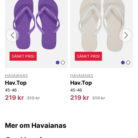
SÄNKT PRIS!
SÄNKT PRIS!
HAVAIANAS
HAVAIANAS
T
Hav.Top
Hav.Top
45-46
45-46
8
219 kr
219 kr
319 kr
319 kr
Mer om Havaianas