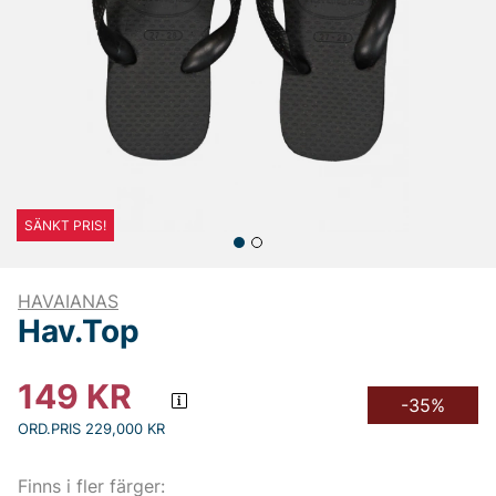
SÄNKT PRIS!
HAVAIANAS
Hav.Top
149
KR
-35%
ORD.PRIS 229,000 KR
Finns i fler färger: