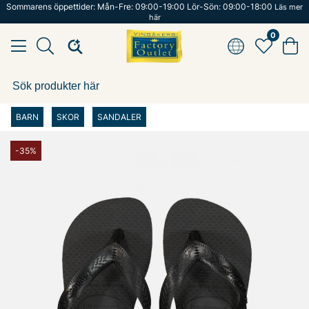
Sommarens öppettider: Mån-Fre: 09:00-19:00 Lör-Sön: 09:00-18:00
Läs mer
här
0
BARN
SKOR
SANDALER
-35%