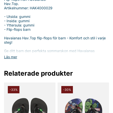
Hav.Top.
Artikelnummer: HAK4000029
- Utsida: gummi
- Insida: gummi
- Yttersula: gummi
- Flip-flops barn
Havaianas Hav.Top flip-flops för barn - Komfort och stil i varje
steg!
Ge ditt barn den perfekta sommarskon med Havaianas
Hav.Top flip-flops, designade för att kombinera komfort och
Läs mer
stil. Tillverkade helt i gummi, både på utsidan och insidan,
erbjuder dessa flip-flops optimalt stöd och en skön passform
som låter små fötter andas.
Relaterade produkter
Med en lätt och flexibel konstruktion i slitstarkt gummi är dessa
flip-flops tålmodiga nog för alla de äventyr ditt barn kan ge sig
ut på. Gummit formar sig efter fotens konturer och garanterar
en trygg och bekväm känsla. Den klassiska flip-flop-designen
-33%
-30%
gör det enkelt för ditt barn att ta på och av skorna, vilket ger
en smidig och snabb användning.
Havaianas Hav.Top flip-flops är mer än bara en praktisk sko -
de är också stiliga! Den enkla men eleganta designen gör dem