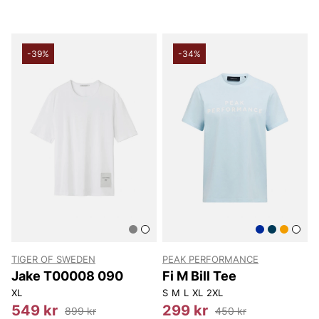
-39%
-34%
TIGER OF SWEDEN
PEAK PERFORMANCE
Jake T00008 090
Fi M Bill Tee
XL
S
M
L
XL
2XL
549 kr
299 kr
899 kr
450 kr