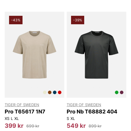
-43%
-39%
TIGER OF SWEDEN
TIGER OF SWEDEN
Pro T65617 1N7
Pro Nb T68882 404
XS
L
XL
S
XL
399 kr
549 kr
699 kr
899 kr