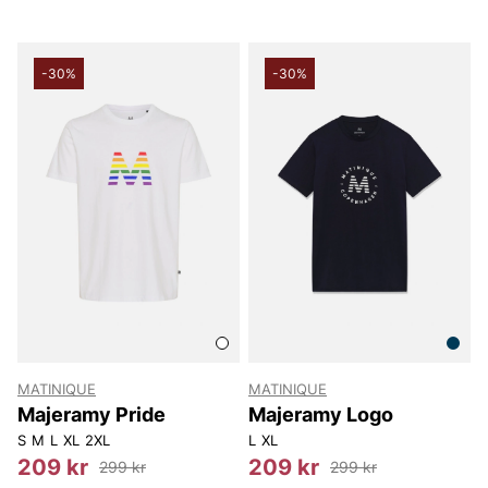
-30%
-30%
MATINIQUE
MATINIQUE
Majeramy Pride
Majeramy Logo
S
M
L
XL
2XL
L
XL
209 kr
209 kr
299 kr
299 kr