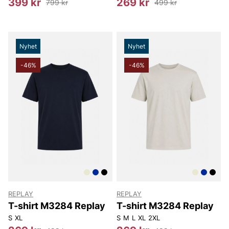
399 kr
269 kr
799 kr
499 kr
Nyhet
Nyhet
-46%
-46%
REPLAY
REPLAY
T-shirt M3284 Replay
T-shirt M3284 Replay
S
XL
S
M
L
XL
2XL