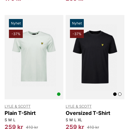
Nyhet
Nyhet
-37%
-37%
LYLE & SCOTT
LYLE & SCOTT
Plain T-Shirt
Oversized T-Shirt
S
M
L
S
M
L
XL
259 kr
259 kr
410 kr
410 kr