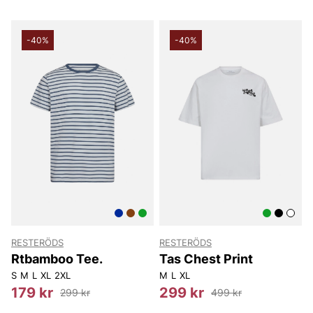
-40%
-40%
RESTERÖDS
RESTERÖDS
Rtbamboo Tee.
Tas Chest Print
S
M
L
XL
2XL
M
L
XL
179 kr
299 kr
299 kr
499 kr