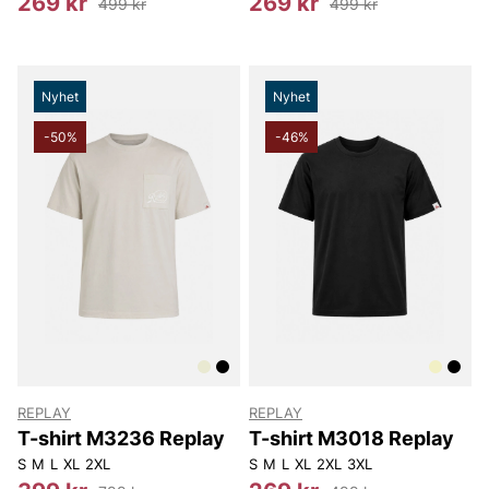
269 kr
269 kr
499 kr
499 kr
Nyhet
Nyhet
-50%
-46%
REPLAY
REPLAY
T-shirt M3236 Replay
T-shirt M3018 Replay
S
M
L
XL
2XL
S
M
L
XL
2XL
3XL