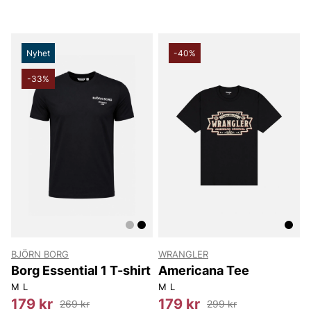
Nyhet
-40%
-33%
BJÖRN BORG
WRANGLER
Borg Essential 1 T-shirt
Americana Tee
M
L
M
L
179 kr
179 kr
269 kr
299 kr