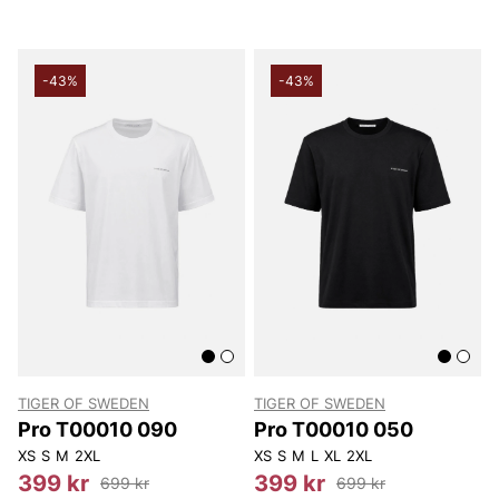
-43%
-43%
TIGER OF SWEDEN
TIGER OF SWEDEN
Pro T00010 090
Pro T00010 050
XS
S
M
2XL
XS
S
M
L
XL
2XL
399 kr
399 kr
699 kr
699 kr