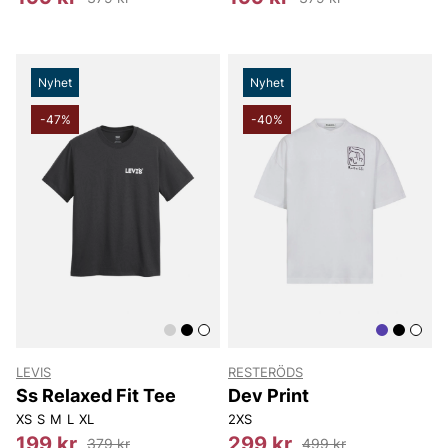
Nyhet
Nyhet
-47%
-40%
LEVIS
RESTERÖDS
Ss Relaxed Fit Tee
Dev Print
XS
S
M
L
XL
2XS
199 kr
299 kr
379 kr
499 kr