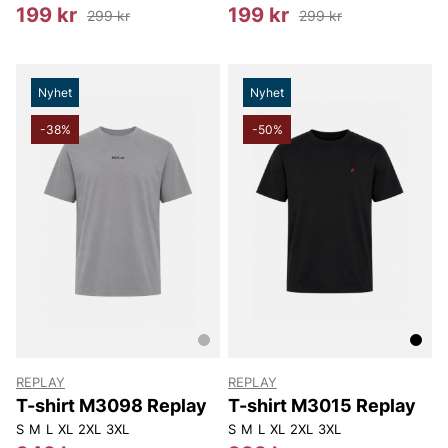
199 kr
199 kr
299 kr
299 kr
Nyhet
Nyhet
-38%
-50%
REPLAY
REPLAY
T-shirt M3098 Replay
T-shirt M3015 Replay
S
M
L
XL
2XL
3XL
S
M
L
XL
2XL
3XL