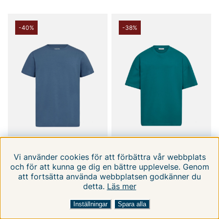
-40%
-38%
Vi använder cookies för att förbättra vår webbplats
och för att kunna ge dig en bättre upplevelse. Genom
RESTERÖDS
RESTERÖDS
att fortsätta använda webbplatsen godkänner du
Rtbamboo Tee.
Rtdev Basic
detta.
Läs mer
FILTRERA EFTER
SORTERA EFTER:
M
L
XL
2XL
XS
S
M
L
XL
179 kr
279 kr
299 kr
449 kr
Inställningar
Spara alla