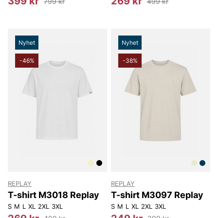
399 kr
269 kr
799 kr
499 kr
Nyhet
Nyhet
-46%
-38%
REPLAY
REPLAY
T-shirt M3018 Replay
T-shirt M3097 Replay
S
M
L
XL
2XL
3XL
S
M
L
XL
2XL
3XL