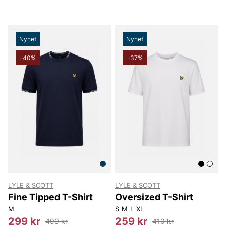
Nyhet
Nyhet
-40%
-37%
LYLE & SCOTT
LYLE & SCOTT
Fine Tipped T-Shirt
Oversized T-Shirt
M
S
M
L
XL
299 kr
259 kr
499 kr
410 kr