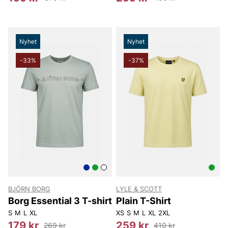
Nyhet
Nyhet
-33%
-37%
BJÖRN BORG
LYLE & SCOTT
Borg Essential 3 T-shirt
Plain T-Shirt
S
M
L
XL
XS
S
M
L
XL
2XL
179 kr
259 kr
269 kr
410 kr