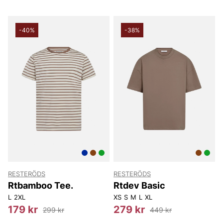
-40%
-38%
RESTERÖDS
RESTERÖDS
Rtbamboo Tee.
Rtdev Basic
L
2XL
XS
S
M
L
XL
179 kr
279 kr
299 kr
449 kr