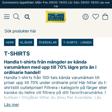
Sommarens öppettider: Mån-Fre: 09:00-19:00 Lör-Sön: 09:00-18:00
Läs mer
här
HERR
KLÄDER
ÖVERDELAR
T-SHIRTS - LINNEN
T-SHIRTS
Handla t-shirts från mängder av kända
varumärken med upp till 70% lägre pris än i
ordinarie handel!
Handla t-shirts från 100-tals kända varumärken till
priser upp till 70% under ordinarie pris! Här hittar du t-
shirtstill outletpriser! Filtrera i kategorin på färger eller
kanske du hellre vill filtrera på ditt favoritvarumärke. I
butiken i Vingåker hittar du ännu fler överdelar. Läs
mer om butiken i menyn i toppen på sidan.
Läs mer
Happy shopping önskar vi på Vingåkers Factory