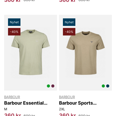
Nyhet
Nyhet
-40%
-40%
BARBOUR
BARBOUR
Barbour Essential
Barbour Sports
Sports T-shirt
Relaxed T-shirt
M
2XL
360 kr
360 kr
600 kr
600 kr