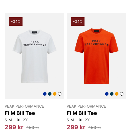
-34%
-34%
PEAK PERFORMANCE
PEAK PERFORMANCE
Fi M Bill Tee
Fi M Bill Tee
S
M
L
XL
2XL
S
M
L
XL
2XL
299 kr
299 kr
450 kr
450 kr