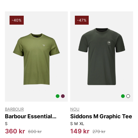
-40%
-47%
BARBOUR
NOU
Barbour Essential
Siddons M Graphic Tee
Sports T-shirt
S
S
M
XL
360 kr
149 kr
600 kr
279 kr