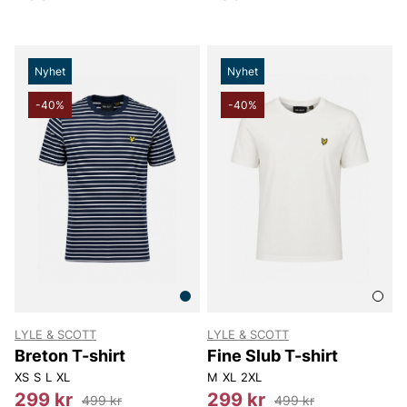
Nyhet
Nyhet
-40%
-40%
LYLE & SCOTT
LYLE & SCOTT
Breton T-shirt
Fine Slub T-shirt
XS
S
L
XL
M
XL
2XL
299 kr
299 kr
499 kr
499 kr