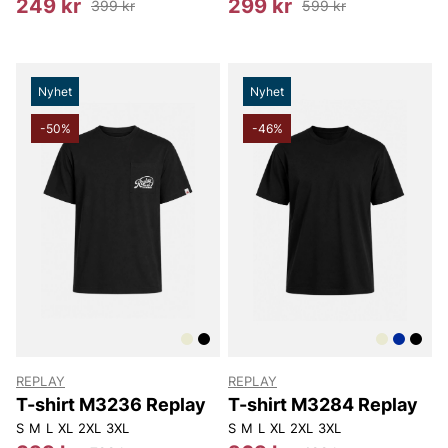
249 kr
299 kr
399 kr
599 kr
Nyhet
Nyhet
-50%
-46%
REPLAY
REPLAY
T-shirt M3236 Replay
T-shirt M3284 Replay
S
M
L
XL
2XL
3XL
S
M
L
XL
2XL
3XL