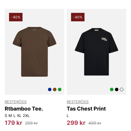
-40%
-40%
RESTERÖDS
RESTERÖDS
Rtbamboo Tee.
Tas Chest Print
S
M
L
XL
2XL
L
179 kr
299 kr
299 kr
499 kr