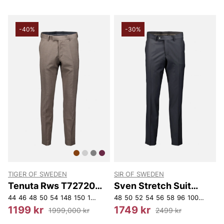
-40%
-30%
TIGER OF SWEDEN
SIR OF SWEDEN
Tenuta Rws T72720
Sven Stretch Suit
193
Trousers
44
46
48
50
54
148
150
152
48
50
52
54
56
58
96
100
104
10
1199 kr
1749 kr
1999,000 kr
2499 kr