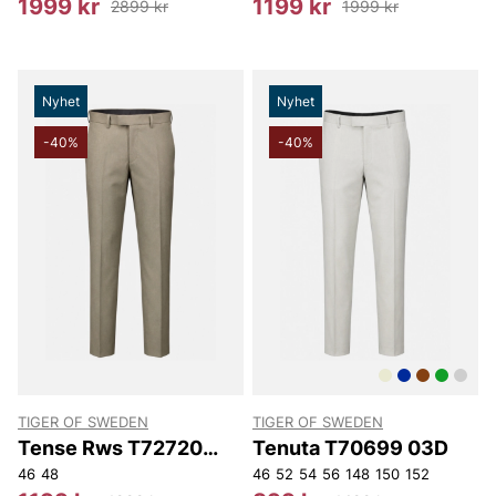
1999 kr
1199 kr
2899 kr
1999 kr
Nyhet
Nyhet
-40%
-40%
TIGER OF SWEDEN
TIGER OF SWEDEN
Tense Rws T72720
Tenuta T70699 03D
40D
46
48
46
52
54
56
148
150
152