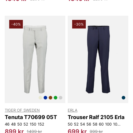
-40%
-30%
TIGER OF SWEDEN
ERLA
Tenuta T70699 05T
Trouser Ralf 2105 Erla
46
48
50
52
150
152
50
52
54
56
58
60
100
104
D104
899 kr
699 kr
1499 kr
999 kr