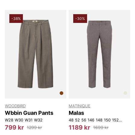
-38%
-30%
WOODBIRD
MATINIQUE
Wbbin Guan Pants
Malas
W28
W30
W31
W32
48
52
56
146
148
150
152
154
156
799 kr
1189 kr
1299 kr
1699 kr