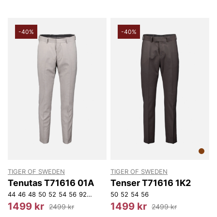
-40%
-40%
TIGER OF SWEDEN
TIGER OF SWEDEN
Tenutas T71616 01A
Tenser T71616 1K2
44
46
48
50
52
54
56
92
96
100
50
104
52
108
54
112
56
148
150
152
156
1499 kr
1499 kr
2499 kr
2499 kr