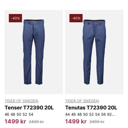
-40%
-40%
TIGER OF SWEDEN
TIGER OF SWEDEN
Tenser T72390 20L
Tenutas T72390 20L
46
48
50
52
54
44
46
48
50
52
54
56
92
96
100
1499 kr
1499 kr
2499 kr
2499 kr