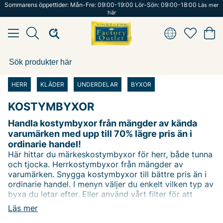
Sommarens öppettider: Mån-Fre: 09:00-19:00 Lör-Sön: 09:00-18:00
Läs mer
här
HERR
KLÄDER
UNDERDELAR
BYXOR
KOSTYMBYXOR
Handla kostymbyxor från mängder av kända
varumärken med upp till 70% lägre pris än i
ordinarie handel!
Här hittar du märkeskostymbyxor för herr, både tunna
och tjocka. Herrkostymbyxor från mängder av
varumärken. Snygga kostymbyxor till bättre pris än i
ordinarie handel. I menyn väljer du enkelt vilken typ av
byxa du letar efter. Eller använd vårt filter för att
filtrera på dit favoritvarumärke. Du kan även filtrera på
Läs mer
pris för att hitta varor till det bästa priset!