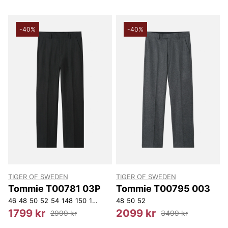
-40%
-40%
TIGER OF SWEDEN
TIGER OF SWEDEN
Tommie T00781 03P
Tommie T00795 003
46
48
50
52
54
148
150
152
48
50
52
1799 kr
2099 kr
2999 kr
3499 kr