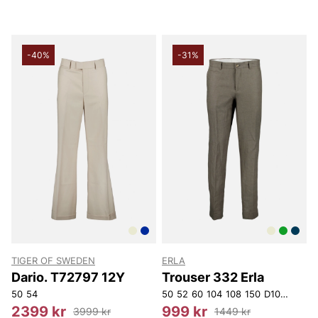
-40%
-31%
TIGER OF SWEDEN
ERLA
Dario. T72797 12Y
Trouser 332 Erla
50
54
50
52
60
104
108
150
D108
D116
2399 kr
999 kr
3999 kr
1449 kr