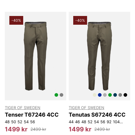
-40%
-40%
TIGER OF SWEDEN
TIGER OF SWEDEN
Tenser T67246 4CC
Tenutas S67246 4CC
48
50
52
54
56
44
46
48
52
54
56
92
104
112
14
1499 kr
1499 kr
2499 kr
2499 kr