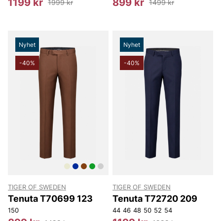
1199 kr
899 kr
1999 kr
1499 kr
Nyhet
Nyhet
-40%
-40%
TIGER OF SWEDEN
TIGER OF SWEDEN
Tenuta T70699 123
Tenuta T72720 209
150
44
46
48
50
52
54