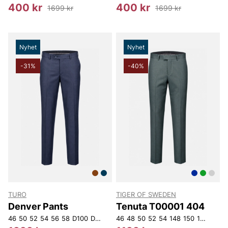
400 kr
400 kr
1699 kr
1699 kr
Nyhet
Nyhet
-31%
-40%
TURO
TIGER OF SWEDEN
Denver Pants
Tenuta T00001 404
46
50
52
54
56
58
D100
D108
D112
46
D116
48
50
52
54
148
150
152