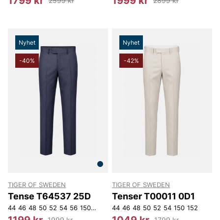
1799 kr
1999 kr
2599 kr
2899 kr
Nyhet
Nyhet
-40%
-42%
TIGER OF SWEDEN
TIGER OF SWEDEN
Tense T64537 25D
Tenser T00011 0D1
44
46
48
50
52
54
56
150
152
44
46
48
50
52
54
150
152
1199 kr
1049 kr
1999 kr
1799 kr