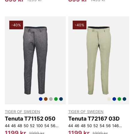
-40%
-40%
TIGER OF SWEDEN
TIGER OF SWEDEN
Tenuta T71152 050
Tenuta T72167 03D
44
46
48
50
52
100
54
56
148
150
44
46
48
50
52
54
56
146
148
15
1199 kr
1199 kr
1999 kr
1999 kr