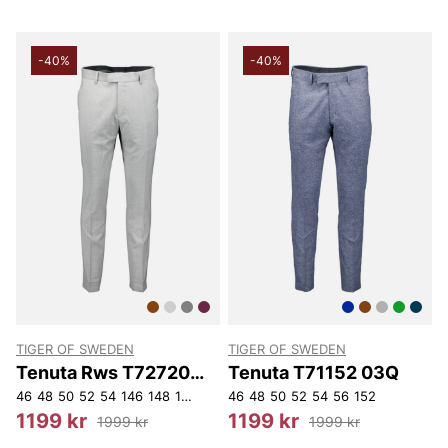
-40%
-40%
TIGER OF SWEDEN
TIGER OF SWEDEN
Tenuta Rws T72720
Tenuta T71152 03Q
M04
46
48
50
52
54
146
148
150
46
48
50
52
54
56
152
1199 kr
1199 kr
1999 kr
1999 kr