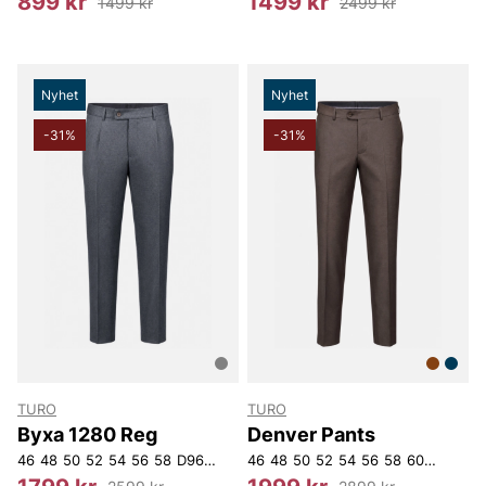
899 kr
1499 kr
1499 kr
2499 kr
Nyhet
Nyhet
-31%
-31%
TURO
TURO
Byxa 1280 Reg
Denver Pants
46
48
50
52
54
56
58
D96
D100
46
D104
48
D108
50
52
D112
54
56
D116
58
60
D108