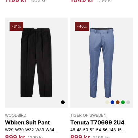
-31%
-40%
WOODBIRD
TIGER OF SWEDEN
Wbben Suit Pant
Tenuta T70699 2U4
W29
W30
W32
W33
W34
W36
46
48
50
52
54
56
148
150
152
1
899 kr
899 kr
1299 kr
1499 kr