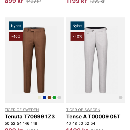
899 kr
1199 kr
1499 kr
1999 kr
Nyhet
Nyhet
-40%
-40%
TIGER OF SWEDEN
TIGER OF SWEDEN
Tenuta T70699 1Z3
Tense A T00009 05T
50
52
54
146
148
46
48
50
52
54