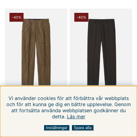
-40%
-40%
Vi använder cookies för att förbättra vår webbplats
och för att kunna ge dig en bättre upplevelse. Genom
TIGER OF SWEDEN
TIGER OF SWEDEN
att fortsätta använda webbplatsen godkänner du
Todne T00802 112
Tenuta T70699 1X9
detta.
Läs mer
FILTRERA EFTER
SORTERA EFTER:
48
50
52
46
50
48
52
54
56
58
2399 kr
899 kr
3999 kr
1499 kr
Inställningar
Spara alla