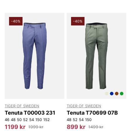
-40%
-40%
TIGER OF SWEDEN
TIGER OF SWEDEN
Tenuta T00003 231
Tenuta T70699 07B
46
48
50
52
54
150
152
48
52
54
150
1199 kr
899 kr
1999 kr
1499 kr