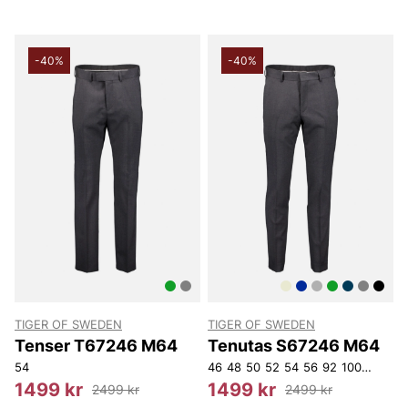
-40%
-40%
TIGER OF SWEDEN
TIGER OF SWEDEN
Tenser T67246 M64
Tenutas S67246 M64
54
46
48
50
52
54
56
92
100
104
11
1499 kr
1499 kr
2499 kr
2499 kr