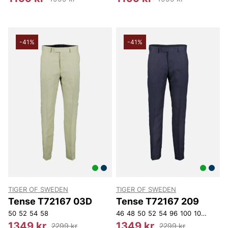
-41%
-41%
TIGER OF SWEDEN
TIGER OF SWEDEN
Tense T72167 03D
Tense T72167 209
50
52
54
58
46
48
50
52
54
96
100
104
108
1
1349 kr
1349 kr
2299 kr
2299 kr