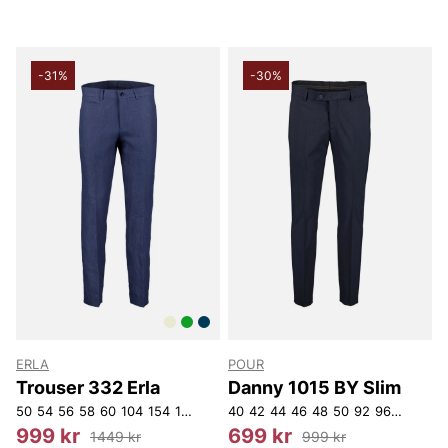
-31%
-30%
ERLA
POUR
Trouser 332 Erla
Danny 1015 BY Slim
50
54
56
58
60
104
154
156
D100
40
D112
42
44
D116
46
D120
48
50
92
96
104
144
999 kr
699 kr
1449 kr
999 kr