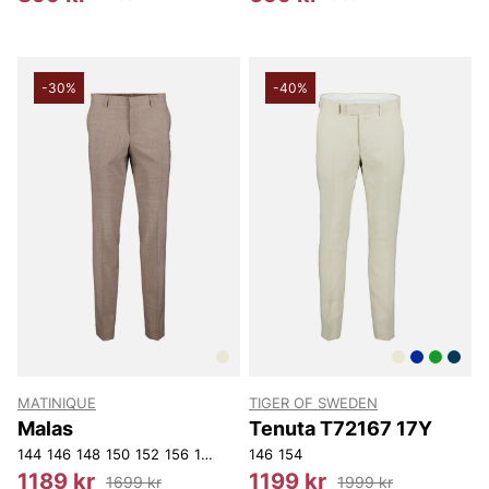
-30%
-40%
MATINIQUE
TIGER OF SWEDEN
Malas
Tenuta T72167 17Y
144
146
148
150
152
156
158
146
154
1189 kr
1199 kr
1699 kr
1999 kr