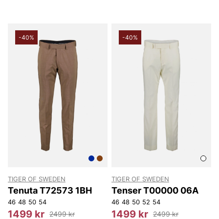
-40%
-40%
TIGER OF SWEDEN
TIGER OF SWEDEN
Tenuta T72573 1BH
Tenser T00000 06A
46
48
50
54
46
48
50
52
54
1499 kr
1499 kr
2499 kr
2499 kr