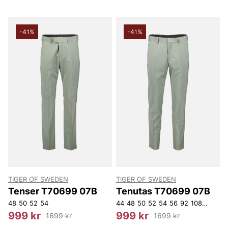
-41%
-41%
TIGER OF SWEDEN
TIGER OF SWEDEN
Tenser T70699 07B
Tenutas T70699 07B
48
50
52
54
44
48
50
52
54
56
92
108
112
14
999 kr
999 kr
1699 kr
1699 kr