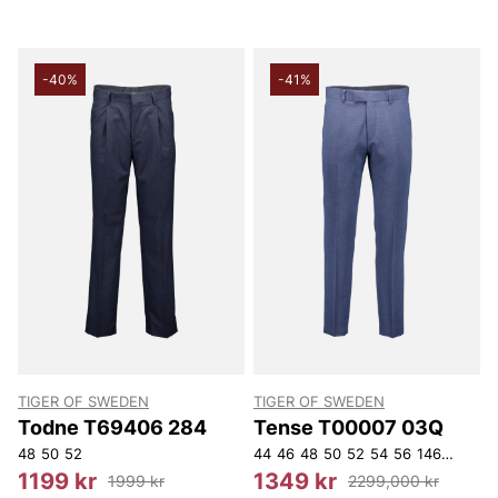
-40%
-41%
TIGER OF SWEDEN
TIGER OF SWEDEN
Todne T69406 284
Tense T00007 03Q
48
50
52
44
46
48
50
52
54
56
146
148
15
1199 kr
1349 kr
1999 kr
2299,000 kr