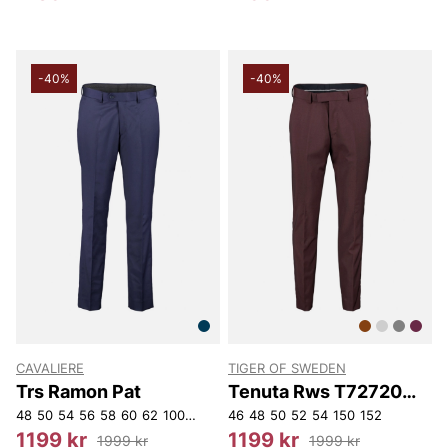
-40%
-40%
CAVALIERE
TIGER OF SWEDEN
Trs Ramon Pat
Tenuta Rws T72720
03H
48
50
54
56
58
60
62
100
104
108
46
112
48
116
50
52
120
54
124
150
154
152
156
158
D1
1199 kr
1199 kr
1999 kr
1999 kr