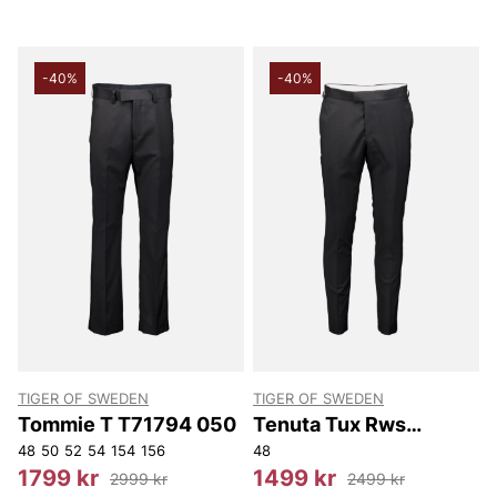
-40%
-40%
TIGER OF SWEDEN
TIGER OF SWEDEN
Tommie T T71794 050
Tenuta Tux Rws
T71794 050
48
50
52
54
154
156
48
1799 kr
1499 kr
2999 kr
2499 kr