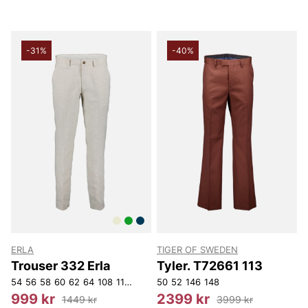
-31%
-40%
ERLA
TIGER OF SWEDEN
Trouser 332 Erla
Tyler. T72661 113
54
56
58
60
62
64
108
116
150
156
50
158
52
146
D104
148
D112
D116
D120
D124
999 kr
2399 kr
1449 kr
3999 kr