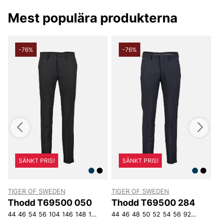
Happy shopping önskar vi på Vingåkers Factory
Outlet AB
Mest populära produkterna
-76%
-76%
SÄNKT PRIS!
SÄNKT PRIS!
TIGER OF SWEDEN
TIGER OF SWEDEN
T
Thodd T69500 050
Thodd T69500 284
4
44
46
54
56
104
146
148
150
152
44
154
46
48
50
52
54
56
92
104
146
4