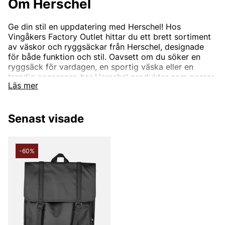
Om Herschel
Ge din stil en uppdatering med Herschel! Hos
Vingåkers Factory Outlet hittar du ett brett sortiment
av väskor och ryggsäckar från Herschel, designade
för både funktion och stil. Oavsett om du söker en
ryggsäck för vardagen, en sportig väska eller en
trendig accessoar, har Herschel produkter som passar
Läs mer
alla behov. Shoppa nu och hitta din nya favorit – alltid
till outletpriser.
Besök oss online eller i butik!
Senast visade
-60%