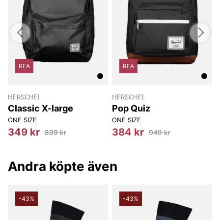
REA
REA
HERSCHEL
HERSCHEL
Classic X-large
Pop Quiz
ONE SIZE
ONE SIZE
349 kr
384 kr
899 kr
949 kr
Andra köpte även
-43%
-43%