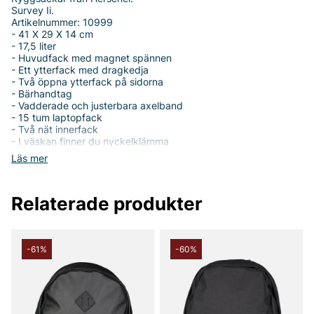
Survey Ii.
Artikelnummer: 10999
- 41 X 29 X 14 cm
- 17,5 liter
- Huvudfack med magnet spännen
- Ett ytterfack med dragkedja
- Två öppna ytterfack på sidorna
- Bärhandtag
- Vadderade och justerbara axelband
- 15 tum laptopfack
- Två nät innerfack
- I väskan finner du nyckelklämma
- Vattenavvisande
Läs mer
- Matt TPE-beläggning
- Ryggsäck unisex
Relaterade produkter
Tack för att du handlar i vår webbshop. Besök oss även i vår
butik i Vingåker.
Läs mer på
www.vfo.se
-61%
-60%