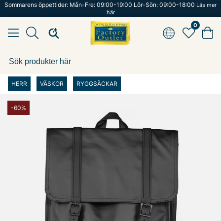
Sommarens öppettider: Mån-Fre: 09:00-19:00 Lör-Sön: 09:00-18:00
Läs mer
här
0
HERR
VÄSKOR
RYGGSÄCKAR
-60%