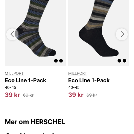
MILLPORT
MILLPORT
M
Eco Line 1-Pack
Eco Line 1-Pack
40-45
40-45
4
39 kr
39 kr
69 kr
69 kr
Mer om HERSCHEL