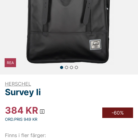
REA
HERSCHEL
Survey Ii
384
KR
-60%
ORD.PRIS 949 KR
Finns i fler färger: