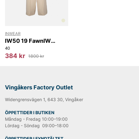
Andra populära varumärken:
LEE
NN07
INWEAR
Björn Borg
IW50 19 FawnIW
Replay
Jumpsuit
40
Oscar Jacobson
384 kr
1800 kr
Vingåkers Factory Outlet
Widengrensvägen 1, 643 30, Vingåker
ÖPPETTIDER I BUTIKEN
Måndag - Fredag 10:00–19:00
Lördag - Söndag 09:00–18:00
ÖPPETTIDER I FYNDTÄLTET