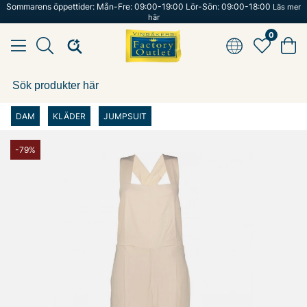
Sommarens öppettider: Mån-Fre: 09:00-19:00 Lör-Sön: 09:00-18:00
Läs mer
här
0
DAM
KLÄDER
JUMPSUIT
-79%