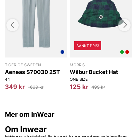
SÄNKT PRIS!
TIGER OF SWEDEN
MORRIS
T
Aeneas S70030 25T
Wilbur Bucket Hat
44
ONE SIZE
349 kr
125 kr
1699 kr
499 kr
Mer om InWear
Om Inwear
InWears skrädderi är byggt kring modern minimalism.