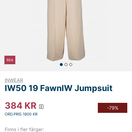
REA
INWEAR
IW50 19 FawnIW Jumpsuit
384
KR
-79%
ORD.PRIS 1800 KR
Finns i fler färger: