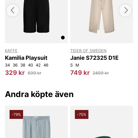
KAFFE
TIGER OF SWEDEN
T
Kamilia Playsuit
Janie S72325 D1E
34
36
38
40
42
46
S
M
S
329 kr
749 kr
699 kr
2499 kr
Andra köpte även
-79%
-75%