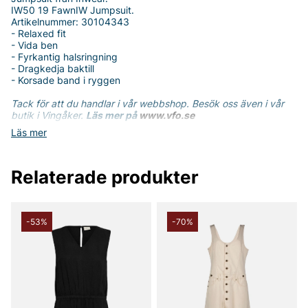
IW50 19 FawnIW Jumpsuit.
Artikelnummer: 30104343
- Relaxed fit
- Vida ben
- Fyrkantig halsringning
- Dragkedja baktill
- Korsade band i ryggen
Tack för att du handlar i vår webbshop. Besök oss även i vår
butik i Vingåker.
Läs mer på
www.vfo.se
Läs mer
Relaterade produkter
-53%
-70%