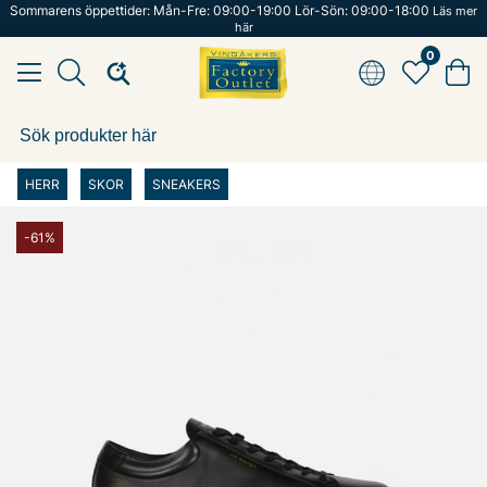
Sommarens öppettider: Mån-Fre: 09:00-19:00 Lör-Sön: 09:00-18:00
Läs mer
här
0
HERR
SKOR
SNEAKERS
-61%