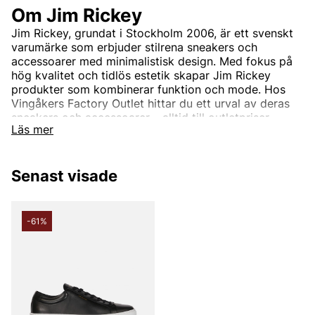
Om Jim Rickey
Jim Rickey, grundat i Stockholm 2006, är ett svenskt
varumärke som erbjuder stilrena sneakers och
accessoarer med minimalistisk design. Med fokus på
hög kvalitet och tidlös estetik skapar Jim Rickey
produkter som kombinerar funktion och mode. Hos
Vingåkers Factory Outlet hittar du ett urval av deras
sneakers och accessoarer – alltid till outletpriser.
Läs mer
Uppdatera din stil med Jim Rickeys moderna och
hållbara produkter.
Shoppa online eller besök vår butik för att hitta dina
Senast visade
nya favoriter!
Andra populära varumärken:
-61%
LEE
NN07
Björn Borg
Replay
Oscar Jacobson