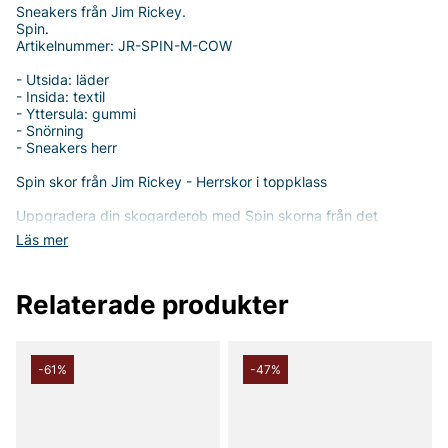
Sneakers från Jim Rickey.
Spin.
Artikelnummer: JR-SPIN-M-COW
- Utsida: läder
- Insida: textil
- Yttersula: gummi
- Snörning
- Sneakers herr
Spin skor från Jim Rickey - Herrskor i toppklass
Uppgradera din skogarderob med Spin skorna från det
välrenommerade varumärket Jim Rickey. Dessa stiliga
Läs mer
sneakers kombinerar en sofistikerad design med
högfunktionella material, och är det perfekta valet för den
moderna mannen som värdesätter både stil och komfort.
Relaterade produkter
Spin skorna är tillverkade av högkvalitativt läder på utsidan,
vilket inte bara ger en lyxig känsla utan också gör dem
exceptionellt hållbara. Inuti hittar du mjuk och andningsbar
textil som bidrar till en bekväm och fuktabsorberande
-61%
-47%
passform. Den robusta yttersulan i gummi ger ett bra grepp
och en stabil plattform för varje steg du tar.
Med en klassisk snörning kan du enkelt justera passformen för