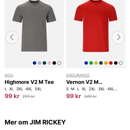
NOU
ENDURANCE
Highmore V2 M Tee
Vernon V2 M
Performance S/S Tee
L
XL
3XL
4XL
5XL
S
M
L
XL
2XL
3XL
4XL
5XL
S
99 kr
99 kr
299 kr
349 kr
Mer om JIM RICKEY