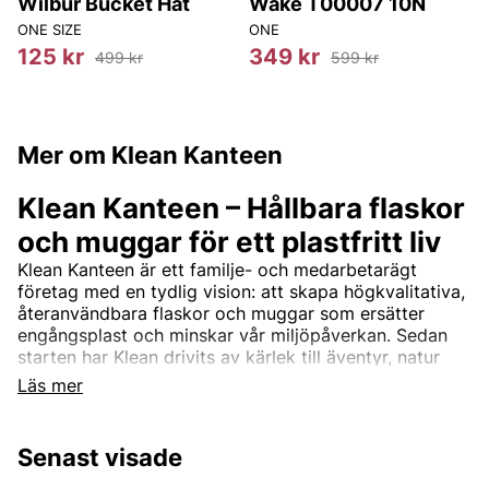
Wilbur Bucket Hat
Wake T00007 10N
ONE SIZE
ONE
125 kr
349 kr
499 kr
599 kr
Mer om Klean Kanteen
Klean Kanteen – Hållbara flaskor
och muggar för ett plastfritt liv
Klean Kanteen är ett familje- och medarbetarägt
företag med en tydlig vision: att skapa högkvalitativa,
återanvändbara flaskor och muggar som ersätter
engångsplast och minskar vår miljöpåverkan. Sedan
starten har Klean drivits av kärlek till äventyr, natur
och hållbarhet – och allt tillverkas med omtanke om
Läs mer
både människa och planet.
Klimatneutralt och ansvarstagande
Senast visade