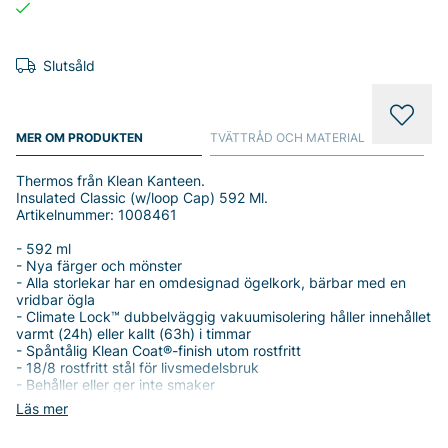
Slutsåld
MER OM PRODUKTEN
TVÄTTRÅD OCH MATERIAL
Thermos från Klean Kanteen.
Insulated Classic (w/loop Cap) 592 Ml.
Artikelnummer: 1008461
- 592 ml
- Nya färger och mönster
- Alla storlekar har en omdesignad ögelkork, bärbar med en
vridbar ögla
- Climate Lock™ dubbelväggig vakuumisolering håller innehållet
varmt (24h) eller kallt (63h) i timmar
- Spåntålig Klean Coat®-finish utom rostfritt
- 18/8 rostfritt stål för livsmedelsbruk
- Behåller eller ger inte smaker
- Läcksäker
Läs mer
- Öppningen passar is, lätt att fylla på och hälla ur
- Ny rundad kant för att underlätta drickandet