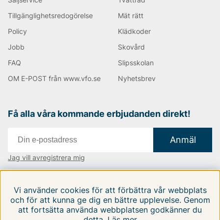
Tillgänglighetsredogörelse
Mät rätt
Policy
Klädkoder
Jobb
Skovård
FAQ
Slipsskolan
OM E-POST från www.vfo.se
Nyhetsbrev
Få alla våra kommande erbjudanden direkt!
Anmäl
Jag vill avregistrera mig
Vi finns i:
Danmark
|
Finland
|
Sverige
Vi använder cookies för att förbättra vår webbplats
Följ oss på våra sociala medier
och för att kunna ge dig en bättre upplevelse. Genom
att fortsätta använda webbplatsen godkänner du
detta.
Läs mer