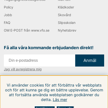
Policy
Klädkoder
Jobb
Skovård
FAQ
Slipsskolan
OM E-POST från www.vfo.se
Nyhetsbrev
Få alla våra kommande erbjudanden direkt!
Anmäl
Jag vill avregistrera mig
Vi finns i:
Danmark
|
Finland
|
Sverige
Vi använder cookies för att förbättra vår webbplats
Följ oss på våra sociala medier
och för att kunna ge dig en bättre upplevelse. Genom
att fortsätta använda webbplatsen godkänner du
detta.
Läs mer