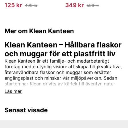
125 kr
349 kr
499 kr
599 kr
Mer om Klean Kanteen
Klean Kanteen – Hållbara flaskor
och muggar för ett plastfritt liv
Klean Kanteen är ett familje- och medarbetarägt
företag med en tydlig vision: att skapa högkvalitativa,
återanvändbara flaskor och muggar som ersätter
engångsplast och minskar vår miljöpåverkan. Sedan
starten har Klean drivits av kärlek till äventyr, natur
och hållbarhet – och allt tillverkas med omtanke om
Läs mer
både människa och planet.
Klimatneutralt och ansvarstagande
Senast visade
Som B Corp-certifierat och klimatneutralt företag tar
Klean Kanteen ansvar längs hela produktionskedjan –