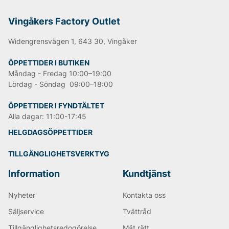
från design och materialval till tillverkning och
leverans. Alla produkter är 100% koldioxidneutrala och
Vingåkers Factory Outlet
skapade för att hålla länge, vilket gör dem till ett
smart och hållbart alternativ för både vardag och
Widengrensvägen 1, 643 30, Vingåker
friluftsliv.
ÖPPETTIDER I BUTIKEN
För en hållbar vardag och aktiva
Måndag - Fredag 10:00–19:00
Lördag - Söndag 09:00–18:00
äventyr
ÖPPETTIDER I FYNDTÄLTET
I sortimentet finns dricksflaskor, termosar,
Alla dagar: 11:00-17:45
kaffemuggar och tillbehör i rostfritt stål, designade för
att vara lätta, slitstarka och fria från skadliga ämnen.
HELGDAGSÖPPETTIDER
Perfekta för dig som vill ha en pålitlig följeslagare –
oavsett om du är på jobbet, i träningsspåret eller på
TILLGÄNGLIGHETSVERKTYG
fjället.
Information
Kundtjänst
Nyheter
Kontakta oss
Säljservice
Tvättråd
Tillgänglighetsredogörelse
Mät rätt