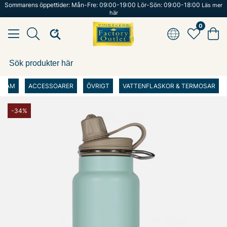
Sommarens öppettider: Mån-Fre: 09:00-19:00 Lör-Sön: 09:00-18:00
Läs mer
här
0
DAM
ACCESSOARER
ÖVRIGT
VATTENFLASKOR & TERMOSAR
-34%