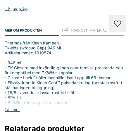
Slutsåld
MER OM PRODUKTEN
TVÄTTRÅD OCH MATERIAL
Thermos från Klean Kanteen.
Tkwide (w/chug Cap) 946 Ml.
Artikelnummer: 1010574
- 946 ml
- TK Closure med invändig gänga ökar termisk prestanda och
är kompatibel med TKWide-kapslar
- Climate Lock™ håller innehållet isat i upp till 66 timmar
- Flisskyddande Klean Coat™ pulverlackering (borstat rostfritt
stål har ingen beläggning)
- 18/8 livsmedelsklassat rostfritt stål
- BPA-fri
- Behåller eller avger inte smaker
- Inkluderar läckagesäkert Chug Cap för snabb återfuktning
Läs mer
- Garanterad som stark stål på livstid
Klean Kanteen TKWide 946 ml med Chug Cap - Hållbar och
Relaterade produkter
Funktionell Vattenflaska