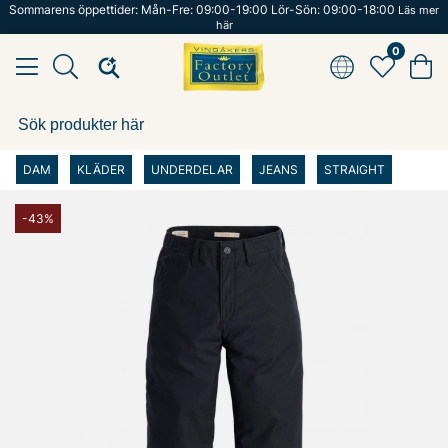
Sommarens öppettider: Mån-Fre: 09:00-19:00 Lör-Sön: 09:00-18:00
Läs mer
här
0
DAM
KLÄDER
UNDERDELAR
JEANS
STRAIGHT
-43%