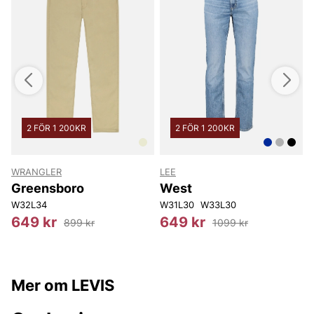
butik i Vingåker.
Läs mer på
www.vfo.se
2 FÖR 1 200KR
2 FÖR 1 200KR
WRANGLER
LEE
Greensboro
West
W32L34
W31L30
W33L30
649 kr
649 kr
899 kr
1099 kr
Mer om LEVIS