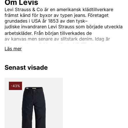
Om Levis
Levi Strauss & Co
är en
amerikansk
klädtillverkare
främst känd för byxor av typen
jeans. Företaget
grundades i USA år 1853 av den
tysk–
judiske
invandraren
Levi Strauss
som började utveckla
arbetskläder.
Från början tillverkades de
av
kanvas
men senare av slitstark
denim. Idag är
bolaget ett av världens största klädföretag.
Läs mer
Företagets mest kända och etablerade varumärke
är
Levi’s
. Det används för kläder runt om i världen.
Ursprungligen var Levi's endast ett produktnamn på
Senast visade
de
nitförstärkta
blåjeansen, men idag ingår
även
jackor,
tröjor,
skor
och diverse andra
klädesplagg och tillbehör. Den mest kända
-43%
jeansmodellen är
"501"
och har blivit en stor klassiker
runt om i världen.
Informationen är hämtad från Wikipedia.
Andra populära varumärken: