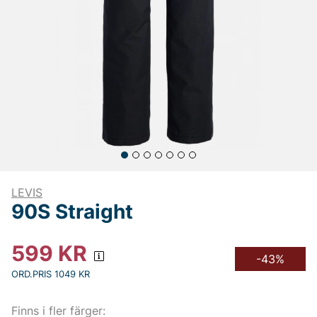
LEVIS
90S Straight
599
KR
-43%
ORD.PRIS 1049 KR
Finns i fler färger: