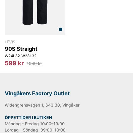
LEE
NN07
Björn Borg
Replay
Oscar Jacobson
LEVIS
90S Straight
W24L32
W28L32
599 kr
1049 kr
Vingåkers Factory Outlet
Widengrensvägen 1, 643 30, Vingåker
ÖPPETTIDER I BUTIKEN
Måndag - Fredag 10:00–19:00
Lördag - Söndag 09:00–18:00