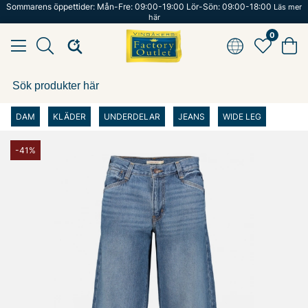
Sommarens öppettider: Mån-Fre: 09:00-19:00 Lör-Sön: 09:00-18:00
Läs mer
här
0
DAM
KLÄDER
UNDERDELAR
JEANS
WIDE LEG
-41%