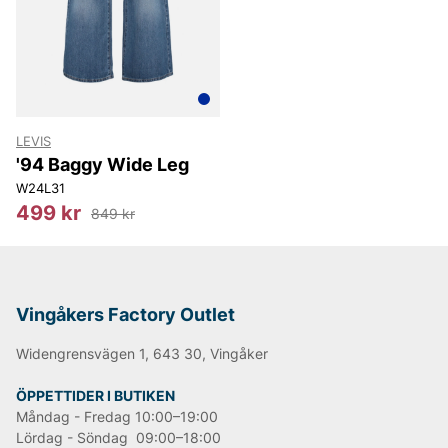
LEE
NN07
Björn Borg
Replay
Oscar Jacobson
LEVIS
'94 Baggy Wide Leg
W24L31
499 kr
849 kr
Vingåkers Factory Outlet
Widengrensvägen 1, 643 30, Vingåker
ÖPPETTIDER I BUTIKEN
Måndag - Fredag 10:00–19:00
Lördag - Söndag 09:00–18:00