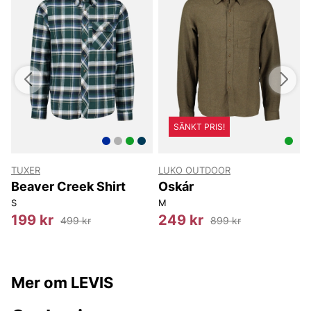
SÄNKT PRIS!
TUXER
LUKO OUTDOOR
Beaver Creek Shirt
Oskár
S
M
S
199 kr
249 kr
499 kr
899 kr
Mer om LEVIS