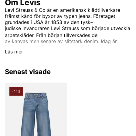
Om Levis
Levi Strauss & Co
är en
amerikansk
klädtillverkare
främst känd för byxor av typen
jeans. Företaget
grundades i USA år 1853 av den
tysk–
judiske
invandraren
Levi Strauss
som började utveckla
arbetskläder.
Från början tillverkades de
av
kanvas
men senare av slitstark
denim. Idag är
bolaget ett av världens största klädföretag.
Läs mer
Företagets mest kända och etablerade varumärke
är
Levi’s
. Det används för kläder runt om i världen.
Ursprungligen var Levi's endast ett produktnamn på
Senast visade
de
nitförstärkta
blåjeansen, men idag ingår
även
jackor,
tröjor,
skor
och diverse andra
klädesplagg och tillbehör. Den mest kända
-41%
jeansmodellen är
"501"
och har blivit en stor klassiker
runt om i världen.
Informationen är hämtad från Wikipedia.
Andra populära varumärken: