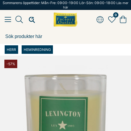
Sommarens öppettider: Mån-Fre: 09:00-19:00 Lör-Sön: 09:00-18:00
Läs mer
här
0
HERR
HEMINREDNING
-57%