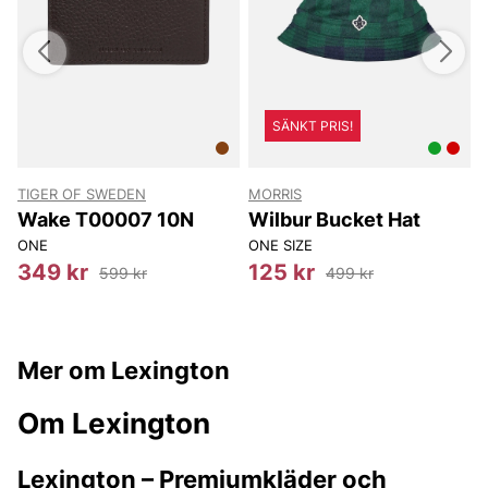
SÄNKT PRIS!
TIGER OF SWEDEN
MORRIS
T
8
Wake T00007 10N
Wilbur Bucket Hat
ONE
ONE SIZE
8
349 kr
125 kr
599 kr
499 kr
Mer om Lexington
Om Lexington
Lexington – Premiumkläder och