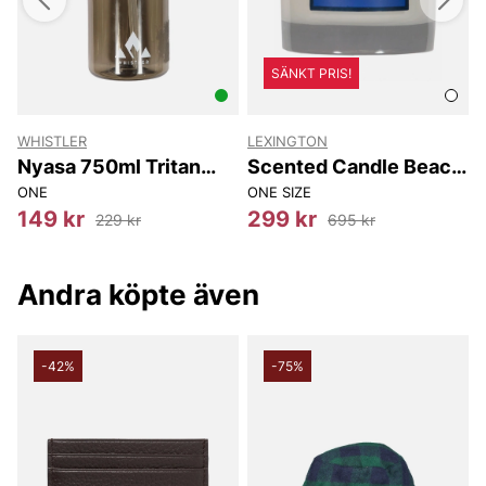
SÄNKT PRIS!
WHISTLER
LEXINGTON
s
Nyasa 750ml Tritan
Scented Candle Beach
Bottle w/ Straw
Club
ONE
ONE SIZE
-
149 kr
299 kr
229 kr
695 kr
Andra köpte även
-42%
-75%