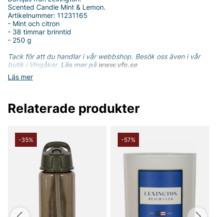
Scented Candle Mint & Lemon.
Artikelnummer: 11231165
- Mint och citron
- 38 timmar brinntid
- 250 g
Tack för att du handlar i vår webbshop. Besök oss även i vår
butik i Vingåker.
Läs mer på
www.vfo.se
Läs mer
Relaterade produkter
-35%
-57%