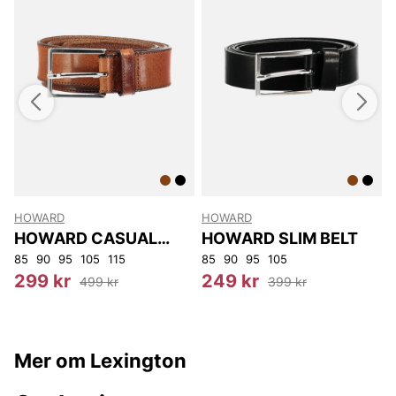
HOWARD
HOWARD
HOWARD CASUAL
HOWARD SLIM BELT
BELT
85
90
95
105
115
85
90
95
105
S
299 kr
249 kr
499 kr
399 kr
Mer om Lexington