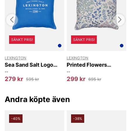
SÄNKT PRIS!
SÄNKT PRIS!
LEXINGTON
LEXINGTON
Sea Sand Salt Logo
Printed Flowers
Embroidered Cotton
Linen/cotton Pillow
--
--
-
Pillow Cover
Cover
279 kr
299 kr
595 kr
695 kr
Andra köpte även
-40%
-38%