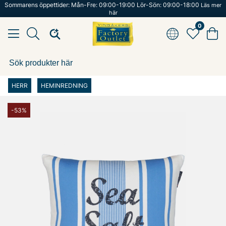
Sommarens öppettider: Mån-Fre: 09:00-19:00 Lör-Sön: 09:00-18:00
Läs mer
här
0
HERR
HEMINREDNING
-53%