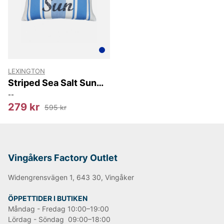
LEXINGTON
Striped Sea Salt Sun
Organic Cotton Pillow
--
Cover
279 kr
595 kr
Vingåkers Factory Outlet
Widengrensvägen 1, 643 30, Vingåker
ÖPPETTIDER I BUTIKEN
Måndag - Fredag 10:00–19:00
Lördag - Söndag 09:00–18:00