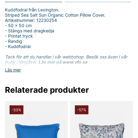
Kuddfodral från Lexington.
Striped Sea Salt Sun Organic Cotton Pillow Cover.
Artikelnummer: 12230254
- 50 x 50 cm
- Stängs med dragkedja
- Printat tryck
- Randig
- Kuddfodral
Tack för att du handlar i vår webbshop. Besök oss även i vår
butik i Vingåker.
Läs mer på
www.vfo.se
Läs mer
Relaterade produkter
-53%
-57%