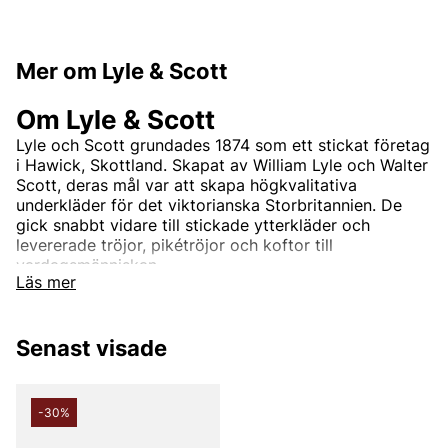
Mer om Lyle & Scott
Om Lyle & Scott
Lyle och Scott grundades 1874 som ett stickat företag
i Hawick, Skottland. Skapat av William Lyle och Walter
Scott, deras mål var att skapa högkvalitativa
underkläder för det viktorianska Storbritannien. De
gick snabbt vidare till stickade ytterkläder och
levererade tröjor, pikétröjor och koftor till
vardagsmänniskan.
Läs mer
Andra populära varumärken:
Senast visade
LEE
NN07
-30%
Björn Borg
Replay