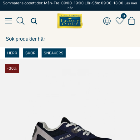
Sommarens öppettider: Mån-Fre: 09:00-19:00 Lör-Sön: 09:00-18:00
Läs mer
här
0
HERR
SKOR
SNEAKERS
-30%