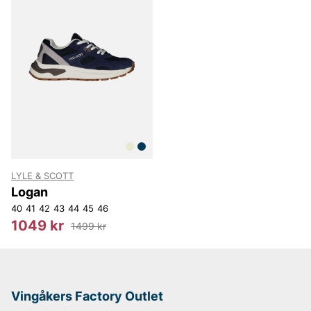
Oscar Jacobson
LYLE & SCOTT
Logan
40
41
42
43
44
45
46
1049 kr
1499 kr
Vingåkers Factory Outlet