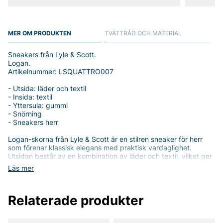
MER OM PRODUKTEN
TVÄTTRÅD OCH MATERIAL
Sneakers från Lyle & Scott.
Logan.
Artikelnummer: LSQUATTRO007
- Utsida: läder och textil
- Insida: textil
- Yttersula: gummi
- Snörning
- Sneakers herr
Logan-skorna från Lyle & Scott är en stilren sneaker för herr
som förenar klassisk elegans med praktisk vardaglighet.
Utsidan består av en kombination av läder och textil, vilket ger
en premium känsla och en modern look som passar till både
Läs mer
jeans och chinos. Innersidan är i mjuk textil som underlättar en
bekväm känsla när du vandrar eller vistas mycket ute.
Yttersulan av gummi ger bra grepp och hållbarhet, samtidigt
Relaterade produkter
som snörningen gör det enkelt att anpassa passformen efter
din fot.