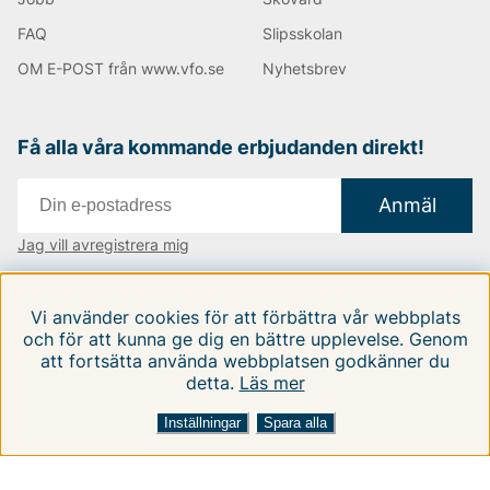
FAQ
Slipsskolan
OM E-POST från www.vfo.se
Nyhetsbrev
Få alla våra kommande erbjudanden direkt!
Anmäl
Jag vill avregistrera mig
Vi finns i:
Danmark
|
Finland
|
Sverige
Vi använder cookies för att förbättra vår webbplats
Följ oss på våra sociala medier
och för att kunna ge dig en bättre upplevelse. Genom
att fortsätta använda webbplatsen godkänner du
detta.
Läs mer
Inställningar
Spara alla