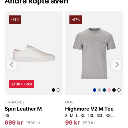
Andra köpte även
-61%
-67%
SÄNKT PRIS!
JIM RICKEY
NOU
Spin Leather M
Highmore V2 M Tee
45
S
M
L
XL
2XL
3XL
4XL
5XL
X
699 kr
99 kr
1800 kr
299 kr