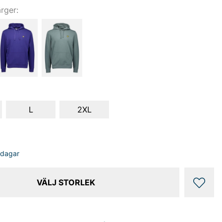
ärger:
L
2XL
sdagar
VÄLJ STORLEK