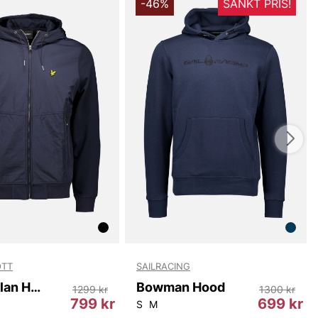
-46%
SÄNKT PRIS!
v en kvalitetsblandning av 70% bomull och 30%
kombinerar denna hoodie mjukhet med god formhållning
ka. Bomullen ger en behaglig känsla mot huden medan
ndningen bidrar till bättre färgbeständighet och enklare
tt plagget behåller sin form och färg tvätt efter tvätt.
almix gör att tröjan känns skön att bära året runt och
äl för både träning, arbete och avslappnade dagar.
gör det enkelt att skapa en stilfull och funktionell look
ortiga hoodie för herrar. Den passar utmärkt som lager
ngskläderna eller som självständig, avslappnad topp vid
. Välj denna hoodie när komfort möter stil och du vill ha
vardagsfavor som håller formen över tid. Ta del av den
signen och den praktiska detaljeringen - klicka hem din
e herr från Lyle & Scott och upplev både komfort och
OTT
SAILRACING
du handlar i vår webbshop. Besök oss även i vår butik i
s mer på
www.vfo.se
Half Raglan Hybrid Hoodie
Bowman Hood
1299 kr
1300 kr
799 kr
699 kr
S
M