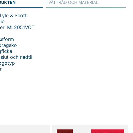
DUKTEN
TVÄTTRÅD OCH MATERIAL
Lyle & Scott.
ie.
mer: ML2051VOT
ssform
dragsko
ficka
slut och nedtill
logotyp
r
portig klassiker från Lyle & Scott för herrar - Sports
a i en bekväm normal passform som passar både
et och vardagen. Hoodan har en justerbar dragsko för
me och skydd när det behövs, medan den öppna
bjuder praktisk förvaring och enkel access till småsaker.
uddarna i ärmslut och nedtill håller plagget stone varmt
nyggt runt kroppen utan att kännas begränsande. Den
broderade logotypen ger en premiumfinish som lyfter
 att överdriva.