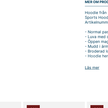
MER OM PRO
Hoodie från 
Sports Hood
Artikelnum
- Normal pa
- Luva med 
- Öppen mag
- Mudd i ärm
- Broderad 
- Hoodie her
Upptäck en s
Läs mer
Hoodie tröj
träningspass
optimal vär
magfickan er
De ribbade m
och sitter s
detaljerade 
outfiten utan