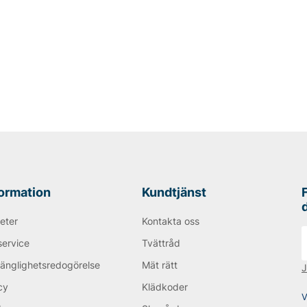
formation
Kundtjänst
eter
Kontakta oss
service
Tvättråd
gänglighetsredogörelse
Mät rätt
J
cy
Klädkoder
V