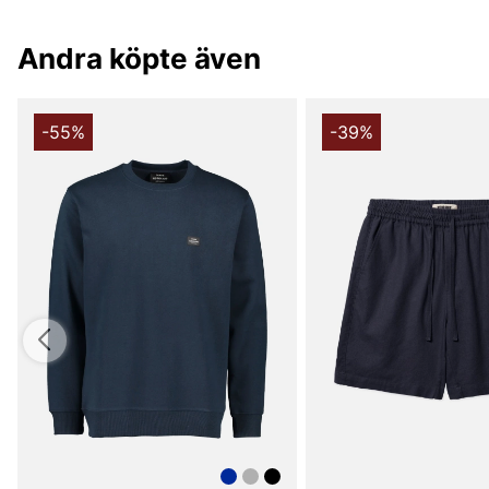
Andra köpte även
-55%
-39%