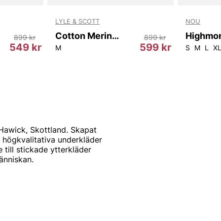
LYLE & SCOTT
NOU
Cotton Merino Crew Neck Jumper
899 kr
899 kr
549 kr
599 kr
M
S
M
L
X
 Hawick, Skottland. Skapat
a högkvalitativa underkläder
 till stickade ytterkläder
människan.