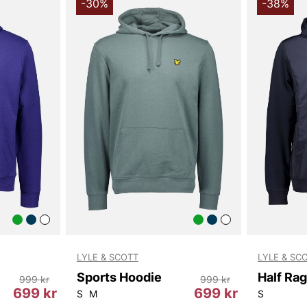
-30%
-38%
Tillverkad a
polyester, 
och slitstyr
polyesterbla
skötsel, så a
Denna materi
lämpar sig v
Lyle & Scott 
med denna sp
ovanpå träni
kyliga dagar
en pålitlig 
klassiska de
sports hoodi
kvalitet.
LYLE & SCOTT
LYLE & SC
Tack för att 
Vingåker.
Lä
Sports Hoodie
999 kr
999 kr
699 kr
699 kr
S
M
S