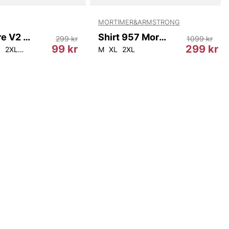
MORTIMER&ARMSTRONG
Highmore V2 M Tee
Shirt 957 Mortimer & Armstrong
299 kr
1099 kr
99 kr
299 kr
L
2XL
3XL
4XL
5XL
M
XL
2XL