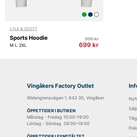
LYLE & SCOTT
Sports Hoodie
999 kr
699 kr
M
L
2XL
Vingåkers Factory Outlet
In
Widengrensvägen 1, 643 30, Vingåker
Nyh
Sälj
ÖPPETTIDER I BUTIKEN
Måndag - Fredag 10:00–19:00
Till
Lördag - Söndag 09:00–18:00
Poli
ÖPPETTIDER I FYNDTÄLTET