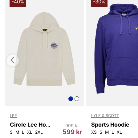
-40%
-30%
LEE
LYLE & SCOTT
Circle Lee Hoodie
Sports Hoodie
999 kr
r
599 kr
S
M
L
XL
2XL
XS
S
M
L
XL