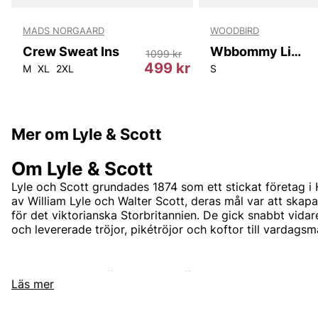
MADS NORGAARD
WOODBIRD
Crew Sweat Ins
Wbbommy Linen Shorts
1099 kr
499 kr
M
XL
2XL
S
Mer om Lyle & Scott
Om Lyle & Scott
Lyle och Scott grundades 1874 som ett stickat företag i
av William Lyle och Walter Scott, deras mål var att skap
för det viktorianska Storbritannien. De gick snabbt vidare
och levererade tröjor, pikétröjor och koftor till vardags
Andra populära varumärken:
Läs mer
LEE