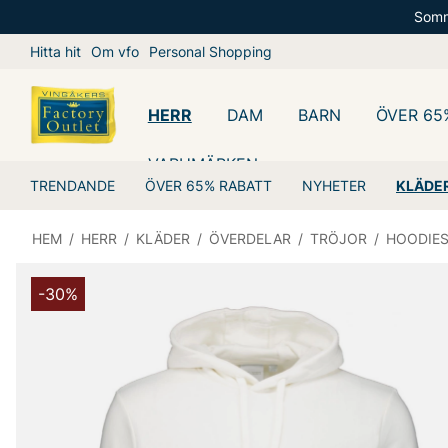
Somm
Hitta hit
Om vfo
Personal Shopping
HERR
DAM
BARN
ÖVER 65
VARUMÄRKEN
TRENDANDE
ÖVER 65% RABATT
NYHETER
KLÄDE
HEM
/
HERR
/
KLÄDER
/
ÖVERDELAR
/
TRÖJOR
/
HOODIE
-30%