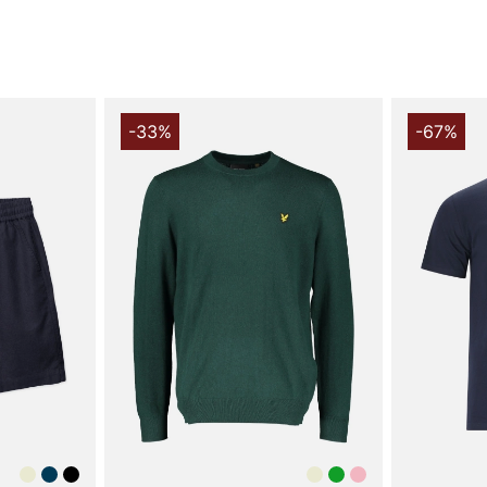
-33%
-67%