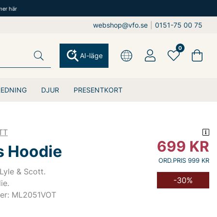
mer här
webshop@vfo.se
|
0151-75 00 75
0
AI-läge
REDNING
DJUR
PRESENTKORT
TT
699
KR
s Hoodie
ORD.PRIS 999 KR
Lyle & Scott.
-30%
ie.
mer: ML2051VOT