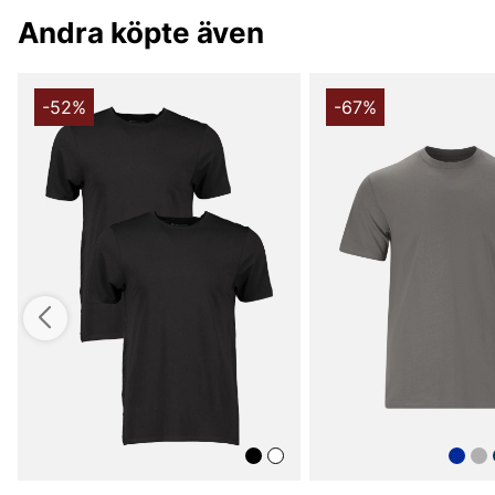
Andra köpte även
-52%
-67%