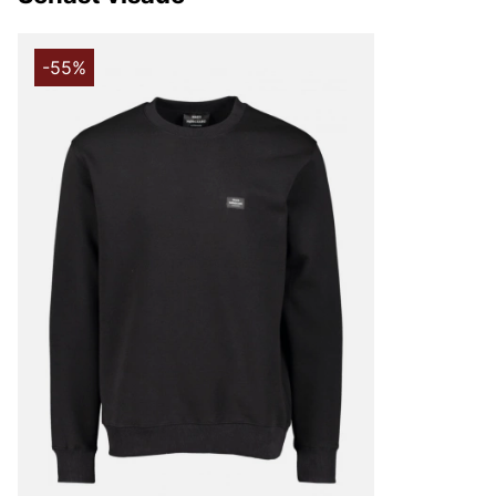
LEE
NN07
-55%
Björn Borg
Replay
Oscar Jacobson