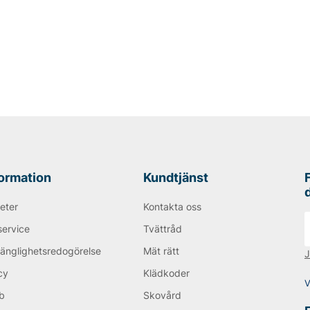
formation
Kundtjänst
eter
Kontakta oss
service
Tvättråd
gänglighetsredogörelse
Mät rätt
J
cy
Klädkoder
V
b
Skovård