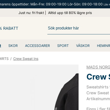
arens öppettider: Mån-Fre: 09:00-19:00 Lör-Sön: 09:00-18:00
Läs 
Just nu: fri frakt | Alltid upp till 80% lägre pris
% RABATT
R
SKOR
ACCESSOARER
SPORT
VÄSKOR
HEMIN
IRTS
/
Crew Sweat Ins
MADS NOR
Crew 
Sweatshirts
Crew Sweat 
Artikelnumm
Finns i fler f