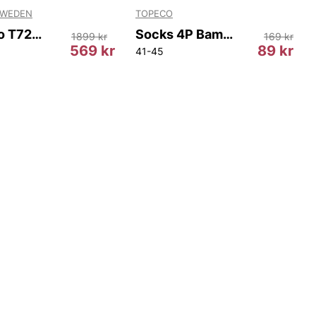
SWEDEN
TOPECO
Pistolero T72146 200
Socks 4P Bamboo.
1899 kr
169 kr
569 kr
89 kr
41-45