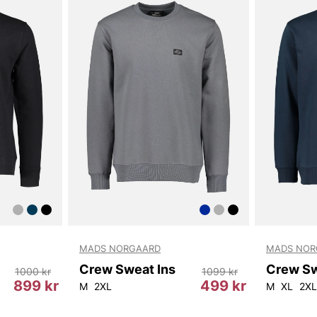
MADS NORGAARD
MADS NOR
Crew Sweat Ins
Crew Sw
1000 kr
1099 kr
899 kr
499 kr
M
2XL
M
XL
2XL