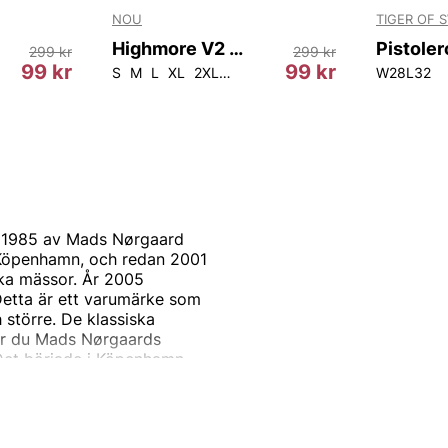
NOU
TIGER OF 
Highmore V2 M Tee
299 kr
299 kr
99 kr
99 kr
S
M
L
XL
2XL
3XL
4XL
5XL
W28L32
s 1985 av Mads Nørgaard
i Köpenhamn, och redan 2001
ska mässor. År 2005
Detta är ett varumärke som
 större. De klassiska
er du Mads Nørgaards
. Det började i Köpenhamn,