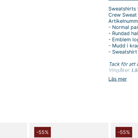
Sweatshirts
Crew Sweat 
Artikelnumm
- Normal pa
- Rundad hal
- Emblem lo
- Mudd i kra
- Sweatshirt
Tack för att 
Vingåker.
Lä
Läs mer
-55%
-55%