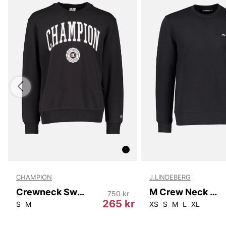
CHAMPION
J.LINDEBERG
Crewneck Sweatshirt
M Crew Neck Sweat
750 kr
r
265 kr
S
M
XS
S
M
L
XL