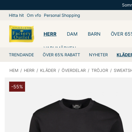
Somm
Hitta hit
Om vfo
Personal Shopping
HERR
DAM
BARN
ÖVER 65
VARUMÄRKEN
TRENDANDE
ÖVER 65% RABATT
NYHETER
KLÄDE
HEM
/
HERR
/
KLÄDER
/
ÖVERDELAR
/
TRÖJOR
/
SWEATSH
-55%