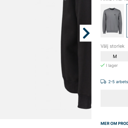
Välj storlek
M
2-5 arbet
MER OM PRO