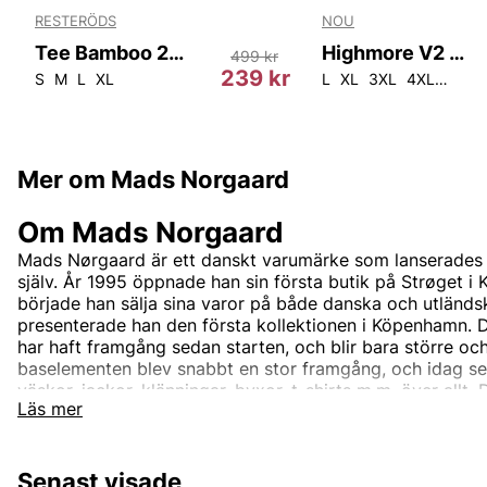
RESTERÖDS
NOU
Tee Bamboo 2-pack
Highmore V2 M Tee
499 kr
r
239 kr
S
M
L
XL
L
XL
3XL
4XL
5XL
Mer om Mads Norgaard
Om Mads Norgaard
Mads Nørgaard är ett danskt varumärke som lanserade
själv. År 1995 öppnade han sin första butik på Strøget 
började han sälja sina varor på både danska och utländ
presenterade han den första kollektionen i Köpenhamn. 
har haft framgång sedan starten, och blir bara större och
baselementen blev snabbt en stor framgång, och idag s
väskor, jackor, klänningar, byxor, t-shirts m.m. över allt
Läs mer
men är idag i Europa, Asien och Förenta staterna.
Andra populära varumärken:
Senast visade