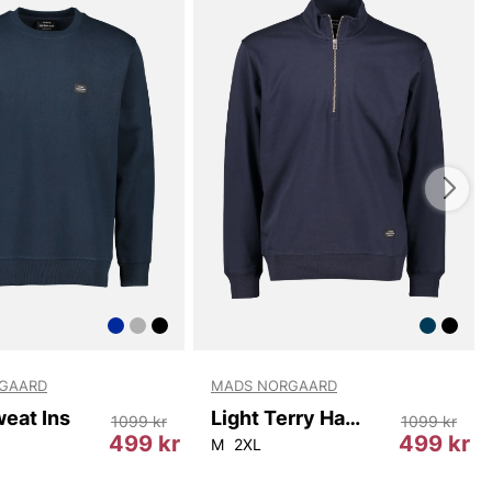
GAARD
MADS NORGAARD
eat Ins
Light Terry Half Zip Sweat Ins
1099 kr
1099 kr
499 kr
499 kr
M
2XL