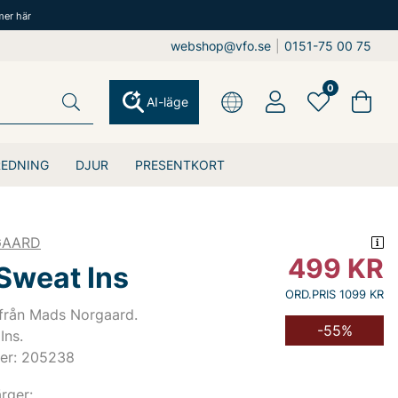
mer här
webshop@vfo.se
|
0151-75 00 75
0
AI-läge
REDNING
DJUR
PRESENTKORT
GAARD
499
KR
Sweat Ins
ORD.PRIS 1099 KR
 från Mads Norgaard.
-55%
Ins.
er: 205238
ärger: