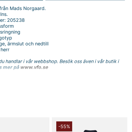
 från Mads Norgaard.
Ins.
er: 205238
ssform
sringning
gotyp
ge, ärmslut och nedtill
 herr
du handlar i vår webbshop. Besök oss även i vår butik i
s mer på
www.vfo.se
-55%