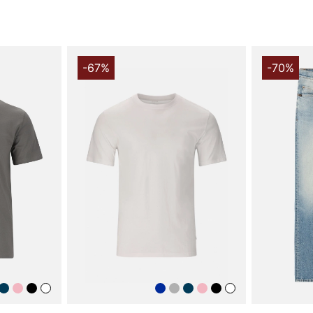
-67%
-70%