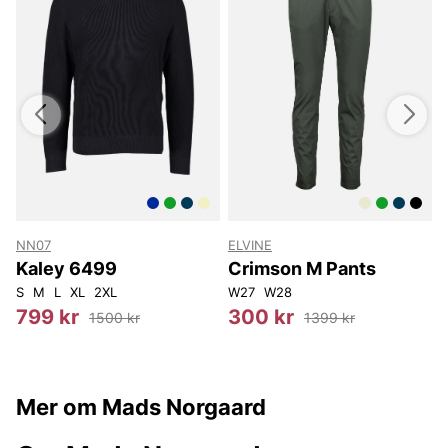
NN07
ELVINE
Kaley 6499
Crimson M Pants
S
M
L
XL
2XL
W27
W28
799 kr
300 kr
1500 kr
1399 kr
Mer om Mads Norgaard