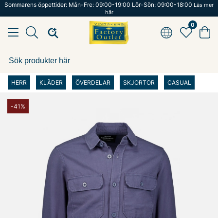
Sommarens öppettider: Mån-Fre: 09:00-19:00 Lör-Sön: 09:00-18:00
Läs mer
här
0
HERR
KLÄDER
ÖVERDELAR
SKJORTOR
CASUAL
-41%