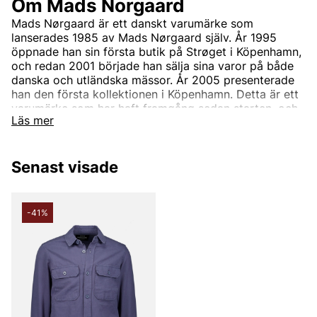
Om Mads Norgaard
Mads Nørgaard är ett danskt varumärke som
lanserades 1985 av Mads Nørgaard själv. År 1995
öppnade han sin första butik på Strøget i Köpenhamn,
och redan 2001 började han sälja sina varor på både
danska och utländska mässor. År 2005 presenterade
han den första kollektionen i Köpenhamn. Detta är ett
varumärke som har haft framgång sedan starten, och
Läs mer
blir bara större och större. De klassiska baselementen
blev snabbt en stor framgång, och idag ser du Mads
Nørgaards väskor, jackor, klänningar, byxor, t-shirts
Senast visade
m.m. över allt. Det började i Köpenhamn, men är idag i
Europa, Asien och Förenta staterna.
Andra populära varumärken:
-41%
LEE
NN07
Björn Borg
Replay
Oscar Jacobson